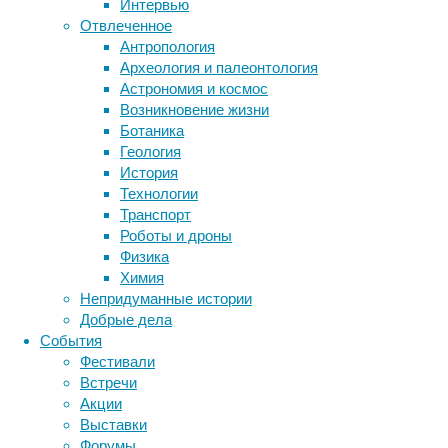
Интервью
нас,
Отвлеченное
а
Метки
Антропология
также
биология
Археология и палеонтология
бактерии
ответим
ДНК
Астрономия и космос
на
биотехнология
вирусы
восприятие
Возникновение жизни
некоторые
животные
генетика
дети
диагностика
Ботаника
распространённые
здоровье
знания
иммунитет
Геология
вопросы.
История
инфекции
инструменты и методы
Технологии
исследования
климат
когнитивистика
Транспорт
медицина
Роботы и дроны
метаболизм
лекарства
Физика
мозг
Химия
неврология
наука
Непридуманные истории
нейробиология
нейроновости
Добрые дела
нейрофизиология
общество
обучение
События
Почему
питание
онкология
память
палеонтология
Фестивали
психология
поведение
психиатрия
Встречи
стоит
Акции
социология
социальные проблемы
сон
Выставки
физиология
эволюция
выбрать
экология
Форумы