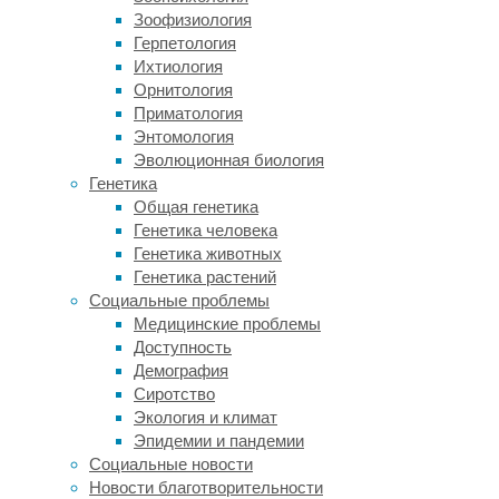
причин,
Зоофизиология
почему
Герпетология
стоит
Ихтиология
обратиться
Орнитология
к
Приматология
нам
Энтомология
за
Эволюционная биология
арендой
Генетика
спецодежды:
Общая генетика
Генетика человека
Широкий
Генетика животных
выбор
.
Генетика растений
У
Социальные проблемы
нас
Медицинские проблемы
вы
Доступность
найдёте
Демография
рабочую
Сиротство
одежду
Экология и климат
для
Эпидемии и пандемии
всех
Социальные новости
профессий:
Новости благотворительности