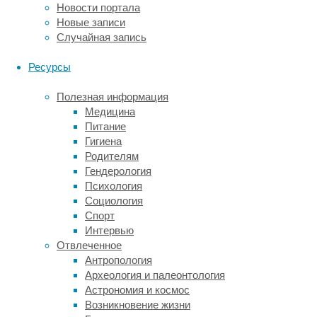
строителей,
Новости портала
медицинских
Новые записи
работников,
Случайная запись
сотрудников
производственных
Ресурсы
предприятий
и
Полезная информация
многих
Медицина
других.
Питание
Гигиена
Высокое
Родителям
качество.
Гендерология
Наша
Психология
спецодежда
Социология
изготовлена
Спорт
из
Интервью
прочных
Отвлеченное
и
Антропология
долговечных
Археология и палеонтология
материалов,
Астрономия и космос
которые
Возникновение жизни
обеспечивают