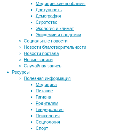
Медицинские проблемы
чтобы
Доступность
каждый
Демография
клиент
Сиротство
был
Экология и климат
обеспечен
Эпидемии и пандемии
качественной
Социальные новости
и
Новости благотворительности
удобной
Новости портала
рабочей
Новые записи
одеждой.
Случайная запись
В
Ресурсы
этой
Полезная информация
статье
Медицина
мы
Питание
расскажем
Гигиена
вам
Родителям
о
Гендерология
преимуществах
Психология
аренды
Социология
спецодежды
Спорт
у