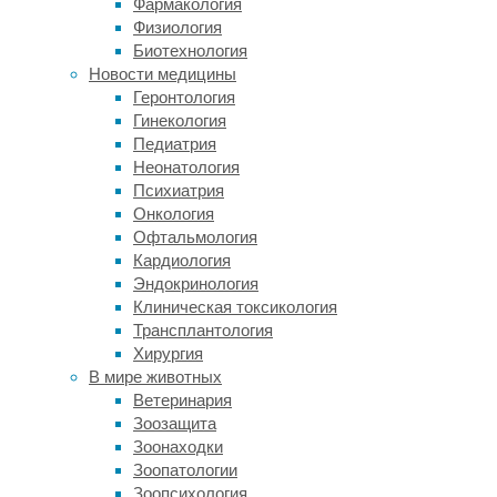
наша
Фармакология
рабочая
Физиология
спецодежда
Биотехнология
соответствовала
Новости медицины
стандартам
Геронтология
качества
Гинекология
и
Педиатрия
безопасности.
Неонатология
Кроме
Психиатрия
того,
Онкология
мы
Офтальмология
предлагаем
Кардиология
широкий
Эндокринология
ассортимент
Клиническая токсикология
моделей
Трансплантология
для
Хирургия
разных
В мире животных
отраслей
Ветеринария
и
Зоозащита
профессий.
Зоонаходки
Вот
Зоопатологии
несколько
Зоопсихология