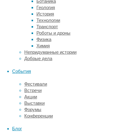
Ботаника
комфорт
Геология
и
История
защиту
Технологии
во
Транспорт
время
Роботы и дроны
работы.
Физика
Химия
Удобство.
Непридуманные истории
Мы
Добрые дела
учитываем
все
События
особенности
профессии
Фестивали
и
Встречи
предлагаем
Акции
рабочую
Выставки
одежду,
Форумы
которая
Конференции
соответствует
требованиям
Блог
безопасности
и