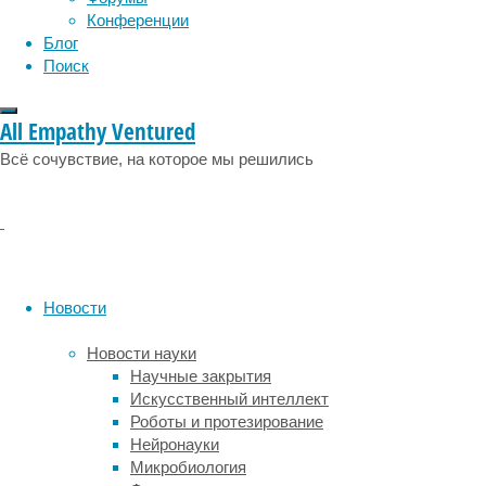
эмоции
эпидемия
этология
Конференции
Систему
Блог
Поиск
Юнирент?
All Empathy Ventured
У
Всё сочувствие, на которое мы решились
нас
есть
всё
необходимое
для
вашей
безопасности
Новости
и
комфорта.
Новости науки
Мы
Научные закрытия
следим
Искусственный интеллект
за
Роботы и протезирование
тем,
Нейронауки
чтобы
Микробиология