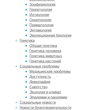
есть
Зоофизиология
вливаться
Герпетология
в
Ихтиология
коллектив,
Орнитология
моделируя
Приматология
поведение,
Энтомология
развивая
Эволюционная биология
лидерские
Генетика
и
Общая генетика
коммуникативные
Генетика человека
качества.
Генетика животных
Генетика растений
Вся
Социальные проблемы
игровая
Медицинские проблемы
мебель
Доступность
для
Демография
детского
Сиротство
сада
Экология и климат
не
Эпидемии и пандемии
должна
Социальные новости
иметь
Новости благотворительности