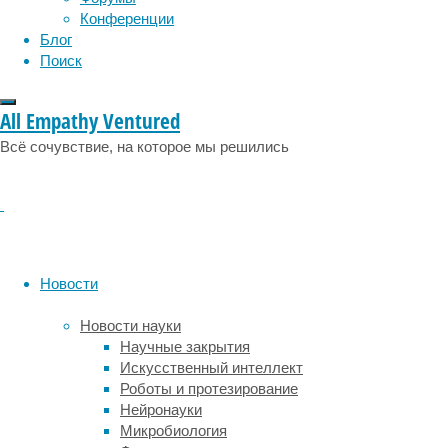
Конференции
мебель.
Блог
Она
Поиск
делится
на
All Empathy Ventured
3
основных
Всё сочувствие, на которое мы решились
вида:
Игровая
–
в
группу
входят
Новости
стеллажи
для
Новости науки
игрушек
Научные закрытия
всевозможных
Искусственный интеллект
форм,
Роботы и протезирование
тематические
Нейронауки
комплексы:
Микробиология