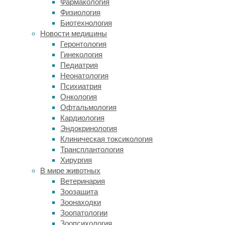
«Театр»,
Фармакология
«Парикмахерская»,
Физиология
«Айболит»,
Биотехнология
«Магазин»,
Новости медицины
благодаря
Геронтология
которым
Гинекология
малыш
Педиатрия
сможет
Неонатология
прочувствовать
Психиатрия
на
Онкология
себе
Офтальмология
различные
Кардиология
профессии.
Эндокринология
В
Клиническая токсикология
ходе
Трансплантология
сюжетно-
Хирургия
ролевых
В мире животных
игр
Ветеринария
дошкольники
Зоозащита
начинают
Зоонаходки
социализироваться,
Зоопатологии
то
Зоопсихология