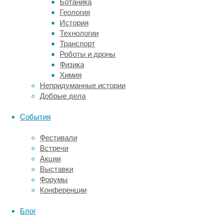
Ботаника
Геология
История
Технологии
Транспорт
Роботы и дроны
Физика
Химия
Непридуманные истории
Добрые дела
События
Столовая
Фестивали
–
Встречи
это
Акции
стулья
Выставки
и
Форумы
столы.
Конференции
Обращайте
внимание
Блог
при