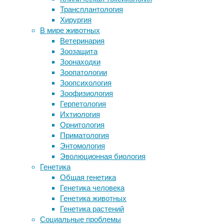
Трансплантология
работы
женщины участок толстой кишки в
Хирургия
сердечной сумке
В мире животных
Птенцы колибри притворяются
20/05/2022,
Ветеринария
гусеницами
16:20
Зоозащита
Как бороться с глиобластомой?
20/05/2022
Зоонаходки
Приоткрыть гематоэнцефалический
Зоопатологии
Стоит
барьер
Зоопсихология
отметить,
Микроглия и эпилепсия: мини-обзор
Зоофизиология
что
Герпетология
мебель
Следите за новостями
Ихтиология
для
Орнитология
детского
Приматология
сада
Энтомология
должна
Эволюционная биология
быть
Генетика
изготовлена
Общая генетика
из
Генетика человека
безопасных
Генетика животных
материалов.
Генетика растений
Еще
Социальные проблемы
один