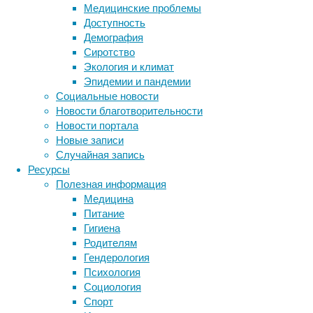
Медицинские проблемы
нюанс
Доступность
–
Демография
яркие
Сиротство
цвета,
Экология и климат
причудливые
Эпидемии и пандемии
детали
Социальные новости
и
Новости благотворительности
формы
Новости портала
–
Новые записи
они
Случайная запись
дают
Ресурсы
возможность
Полезная информация
эффективно
Медицина
развивать
Питание
фантазию
Гигиена
ребят.
Родителям
В
Гендерология
столице
Психология
Индии,
Социология
например,
Спорт
построен
Метки