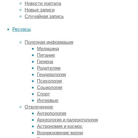
острых
Новости портала
углов
Новые записи
с
Случайная запись
закругленными
концами,
Ресурсы
а
также
Полезная информация
обязана
Медицина
быть
Питание
устойчивой
Гигиена
к
Родителям
повреждениям
Гендерология
и
Психология
прочной.
Социология
Лучше,
Спорт
когда
Интервью
она
Отвлеченное
легко
Антропология
переставляется
Археология и палеонтология
и
Астрономия и космос
достаточно
Возникновение жизни
мобильна.