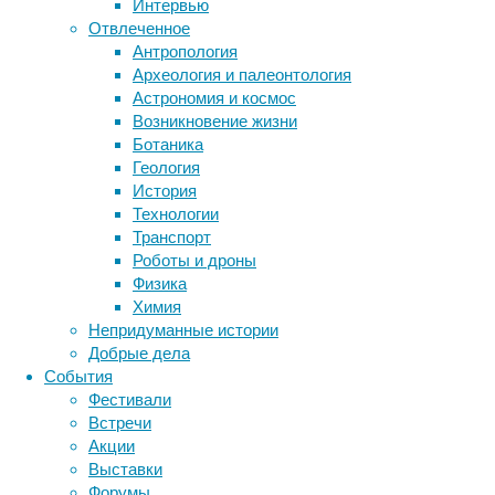
Интервью
с
Отвлеченное
перепадами
Антропология
напряжения
Археология и палеонтология
Метки
в
Астрономия и космос
сети,
биология
Возникновение жизни
бактерии
ДНК
от
Ботаника
биотехнология
вирусы
восприятие
чего
Геология
животные
генетика
дети
диагностика
страдают
История
здоровье
бытовые
знания
иммунитет
Технологии
электроприборы.
Транспорт
инфекции
инструменты и методы
Защититься
Роботы и дроны
исследования
от
климат
когнитивистика
Физика
этого
медицина
Химия
метаболизм
помогают
лекарства
Непридуманные истории
специальные
мозг
Добрые дела
неврология
наука
устройства
События
нейробиология
нейроновости
–
Фестивали
нейрофизиология
общество
стабилизаторы
обучение
Встречи
питание
онкология
напряжения.
память
палеонтология
Акции
психология
поведение
психиатрия
Выставки
Форумы