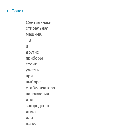
на
высокие
Поиск
показатели.
Светильники,
стиральная
машина,
ТВ
и
другие
приборы
стоит
учесть
при
выборе
стабилизатора
напряжения
для
загородного
дома
или
дачи.