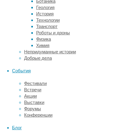
и
Ботаника
телевизор,
Геология
и
История
обогреватель,
Технологии
и
Транспорт
холодильник.
Роботы и дроны
Если
Физика
вы
Химия
планируете
Непридуманные истории
защитить
Добрые дела
весь
дом
События
от
скачков
Фестивали
напряжения
Встречи
в
Акции
электросети,
Выставки
то
Форумы
лучше
Конференции
выбирать
модели,
Блог
рассчитанные