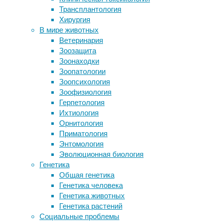
частных
Трансплантология
В стране началась информационная
домов,
Хирургия
кампания ООН «Инклюзивная
расположенных
В мире животных
Беларусь»
вдали
Ветеринария
Статические силовые тренировки
от
Зоозащита
снижают давление без ущерба для
крупных
Зоонаходки
здоровья
городов,
Зоопатологии
Импорт гендерных представлений в
стоит
Зоопсихология
семьях мигрантов измерили
заранее
Зоофизиология
математикой
побеспокоиться
Герпетология
Подземная грибная сеть Земли
о
Ихтиология
оказалась сопоставима с
стабильных
Орнитология
масштабами Галактики
параметрах
Приматология
бытовой
Энтомология
Следите за новостями
электросети.
Эволюционная биология
Официальный
Генетика
интернет
Общая генетика
магазин
Генетика человека
электрооборудования
Генетика животных
Profi-
Генетика растений
Volt.ru
Социальные проблемы