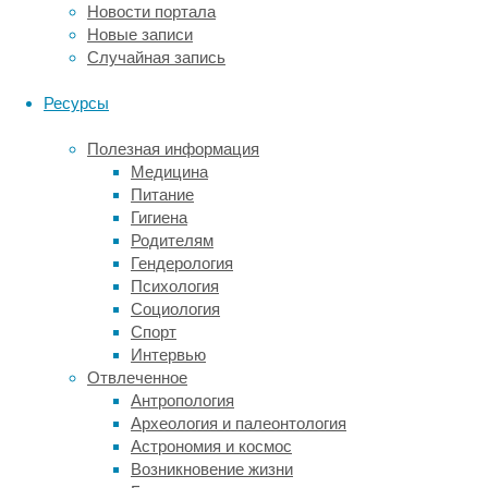
Новости портала
стабилизации;
Новые записи
размещения;
Случайная запись
точности
стабилизации.
Ресурсы
Одним
из
Полезная информация
ключевых
Медицина
параметров
Питание
данного
Гигиена
оборудования
Родителям
является
Гендерология
мощность
Психология
всех
Социология
приборов,
Спорт
подключаемых
Интервью
посредством
Отвлеченное
стабилизатора.
Антропология
Это
Археология и палеонтология
может
Астрономия и космос
быть
Возникновение жизни