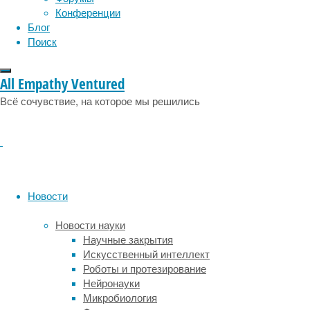
социология
социальные проблемы
сон
Конференции
физиология
эволюция
экология
Блог
эмоции
эпидемия
этология
Поиск
All Empathy Ventured
Всё сочувствие, на которое мы решились
Как
выбрать
стабилизатор
Новости
напряжения
Новости науки
для
Научные закрытия
Искусственный интеллект
частного
Роботы и протезирование
Нейронауки
дома
Микробиология