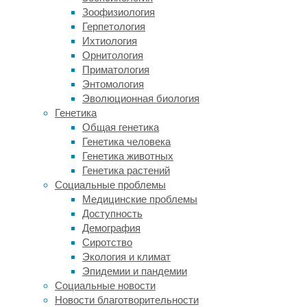
электросети
Зоофизиология
вдали
Герпетология
от
Ихтиология
крупных
Орнитология
городов.
Приматология
Выбирать
Энтомология
стоит
Эволюционная биология
с
Генетика
учетом
Общая генетика
следующих
Генетика человека
характеристик:
Генетика животных
Генетика растений
суммарной
Социальные проблемы
мощности
Медицинские проблемы
электрооборудования
Доступность
в
Демография
доме;
Сиротство
пределов
Экология и климат
рабочего
Эпидемии и пандемии
напряжения;
Социальные новости
разности;
Новости благотворительности
скорости