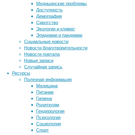
предлагает
Медицинские проблемы
качественные
Доступность
стабилизаторы
Демография
для
Сиротство
защиты
Экология и климат
электросети
Эпидемии и пандемии
частных
Социальные новости
домов.
Новости благотворительности
Дачи
Новости портала
в
Новые записи
садовых
Случайная запись
товариществах,
Ресурсы
удаленные
Полезная информация
загородные
Медицина
имения
Питание
–
Гигиена
владельцам
Родителям
этих
Гендерология
объектов
Психология
часто
Социология
приходится
Спорт
сталкиваться