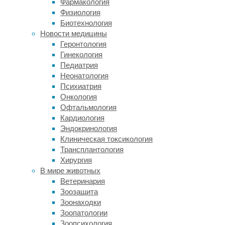
Фармакология
или
Физиология
Биотехнология
дачи
Новости медицины
Геронтология
Гинекология
Какой
Педиатрия
стабилизатор
Неонатология
напряжения
Психиатрия
выбрать
Онкология
для
Офтальмология
частного
Кардиология
дома
Эндокринология
–
Клиническая токсикология
вопрос
Трансплантология
достоин
Хирургия
внимания,
В мире животных
если
Ветеринария
учесть
Зоозащита
необходимость
Зоонаходки
стабильной
Зоопатологии
бытовой
Зоопсихология