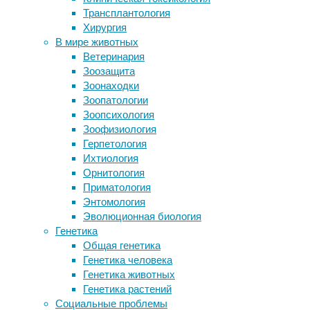
Трансплантология
Вирус лихорадки Крым-Конго
Хирургия
приспособил биосинтез липидов в
Как
В мире животных
печени для постройки вирионов
Ветеринария
Platisell.com — лучшие аккаунты и
Зоозащита
танки для игры World of Tanks
Выражен
Зоонаходки
На «Российской неделе
Самыми 
Зоопатологии
здравоохранения» представили
необъяс
Зоопсихология
десятки столичных разработок
Зоофизиология
Как создать антираковую вакцину
В целом
Герпетология
венам б
Ихтиология
Орнитология
о
Приматология
ра
Энтомология
н
Эволюционная биология
Генетика
Со врем
Общая генетика
образов
Генетика человека
Сами же
Генетика животных
набухан
Генетика растений
менять 
Социальные проблемы