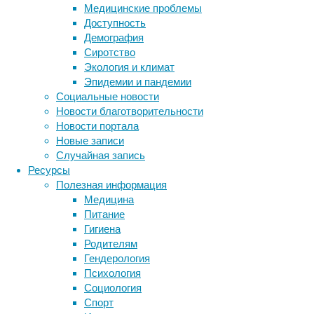
Но, есл
Медицинские проблемы
изменен
Доступность
покрасн
Демография
открыты
Сиротство
местом 
Экология и климат
гангрен
Эпидемии и пандемии
Социальные новости
Новости благотворительности
Как
Новости портала
Новые записи
вар
Случайная запись
Ресурсы
Полезная информация
Однозна
Медицина
варикоз
Питание
заболев
Гигиена
от
Родителям
и
Гендерология
со
Психология
ис
Социология
ис
Спорт