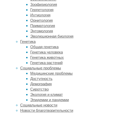
картофель
Зоофизиология
замедляют
Герпетология
всасывание
Ихтиология
алкоголя
Орнитология
и
Приматология
являются
Энтомология
хорошими
Эволюционная биология
адсорбентами,
Генетика
то
Общая генетика
есть
Генетика человека
частично
Генетика животных
выводят
Генетика растений
алкоголь.
Социальные проблемы
Наталья
Медицинские проблемы
Фадеева
.
Доступность
Кандидат
Демография
медицинских
Сиротство
наук,
Экология и климат
врач
Эпидемии и пандемии
диетолог-
Социальные новости
эндокринолог
Новости благотворительности