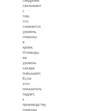
синдрома
связывают
с
тем,
что
снижается
уровень
глюкозы
в
крови.
Углеводы
же
уровень
сахара
повышают.
Если
этот
показатель
падает,
к
производству
глюкозы