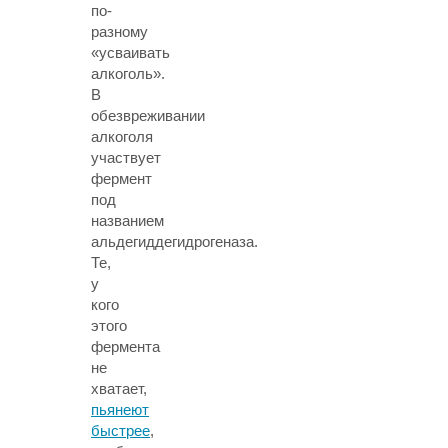
по-
разному
«усваивать
алкоголь».
В
обезвреживании
алкоголя
участвует
фермент
под
названием
альдегиддегидрогеназа.
Те,
у
кого
этого
фермента
не
хватает,
пьянеют
быстрее
,