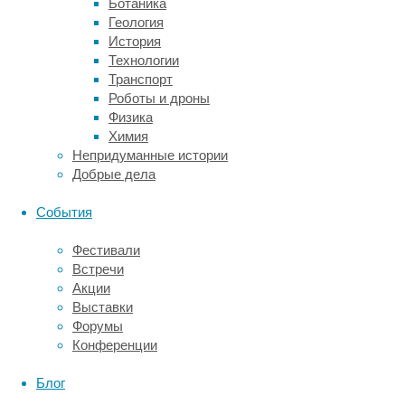
Ботаника
лучше
Геология
всего
История
за
Технологии
полчаса
Транспорт
до
Роботы и дроны
возлияний.
Физика
Довольно
Химия
часто
Непридуманные истории
можно
Добрые дела
встретить
советы
События
во
время
Фестивали
и
Встречи
до
Акции
застолья
Выставки
есть
Форумы
как
Конференции
можно
больше
Блог
жирного.