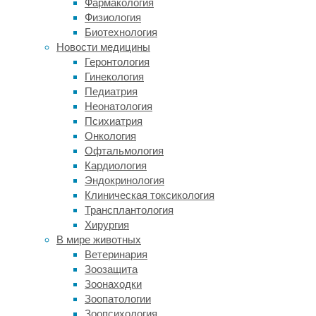
Фармакология
алкоголя
Физиология
съесть
Биотехнология
нежирное
Новости медицины
белковое
Геронтология
блюдо,
Гинекология
например
Педиатрия
рыбу
Неонатология
или
Психиатрия
птицу
Онкология
с
Офтальмология
углеводным
Кардиология
гарниром
Эндокринология
—
Клиническая токсикология
картофелем,
Трансплантология
рисом,
Хирургия
тушеными
В мире животных
овощами.
Ветеринария
Зоозащита
Рис
Зоонаходки
и
Зоопатологии
отварной
Зоопсихология