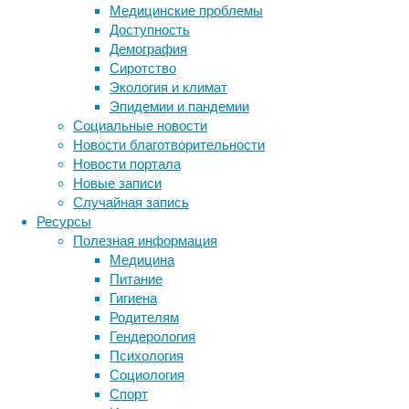
Медицинские проблемы
выведение
Доступность
вредных
Демография
веществ
Сиротство
уже
Экология и климат
постфактум.
Эпидемии и пандемии
Социальные новости
Новости благотворительности
Новости портала
Новые записи
Случайная запись
Ресурсы
Полезная информация
Медицина
Питание
Как
Гигиена
есть
Родителям
Гендерология
Психология
Ущерб
Социология
от
Спорт
Метки
алкоголя