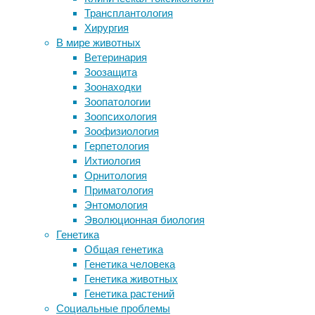
алкоголь
,
Трансплантология
ребенка
здоровье
,
Хирургия
Специфические способы доставки
знания
,
В мире животных
Коровьи микробы расщепляют
медицина
,
Ветеринария
пластик
метаболизм
,
Зоозащита
Ученые объяснили, почему бабушки
питание
,
Зоонаходки
любят внуков больше детей
физиология
Зоопатологии
Нейроны вкусной еды в
Зоопсихология
гипоталамусе
Можно
Зоофизиология
посоветовать
Герпетология
два
Следите за новостями
Ихтиология
основных
Орнитология
способа
Приматология
минимизировать
Энтомология
ущерб
Эволюционная биология
от
Генетика
алкоголя
Общая генетика
—
Генетика человека
затруднить
Генетика животных
всасывание
Генетика растений
и
Социальные проблемы
облегчить