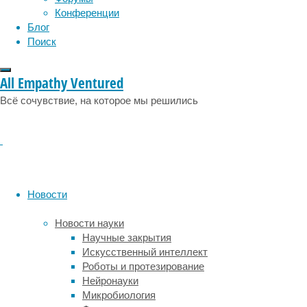
на
Конференции
утро.
Блог
Сергей
Поиск
Обложко
.
Врач-
диетолог
All Empathy Ventured
Всё сочувствие, на которое мы решились
По
словам
Натальи
Фадеевой,
кандидата
медицинских
наук,
Новости
врача
диетолога-
Новости науки
эндокринолога,
Научные закрытия
лучше
Искусственный интеллект
всего,
Роботы и протезирование
если
Нейронауки
перед
Микробиология
приемом