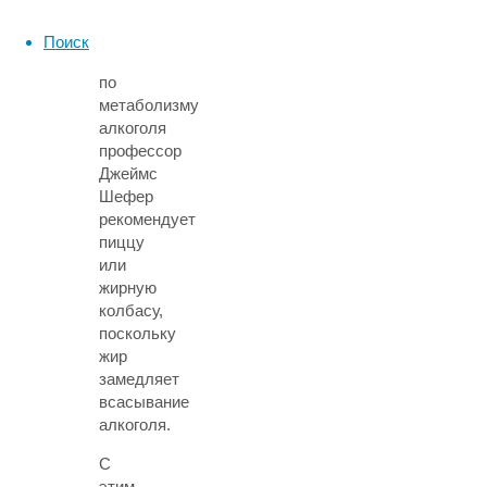
Так,
американский
Поиск
специалист
по
метаболизму
алкоголя
профессор
Джеймс
Шефер
рекомендует
пиццу
или
жирную
колбасу,
поскольку
жир
замедляет
всасывание
алкоголя.
С
этим