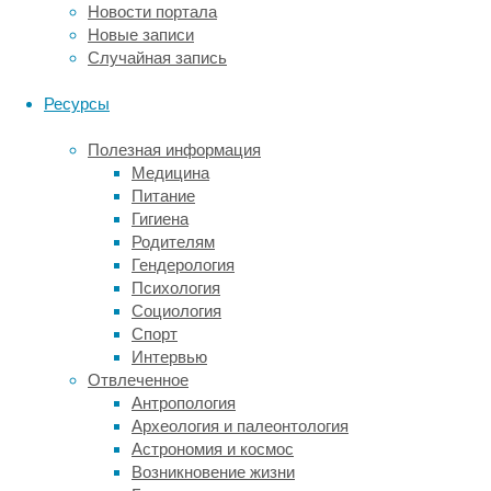
Новости портала
Диетолог
Новые записи
Оксана
Случайная запись
Скиталинская
тоже
Ресурсы
рекомендует
сочетать
Полезная информация
алкоголь
Медицина
с
Питание
овощным
Гигиена
рагу
Родителям
и
Гендерология
обязательно
Психология
закусывать
Социология
после
Спорт
каждого
Интервью
«дринка».
Отвлеченное
Начать
Антропология
есть,
Археология и палеонтология
по
Астрономия и космос
ее
Возникновение жизни
мнению,