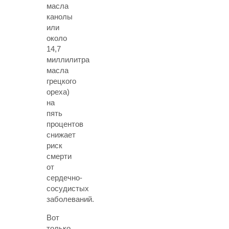
масла
канолы
или
около
14,7
миллилитра
масла
грецкого
ореха)
на
пять
процентов
снижает
риск
смерти
от
сердечно-
сосудистых
заболеваний.
Вот
только