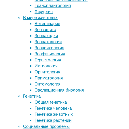
здоровье
,
Трансплантология
Школьная арифметика бесполезна в
медицина
,
Хирургия
быту
питание
В мире животных
Генетики нашли следы двух
Ветеринария
неизвестных предков современных
Международная
Зоозащита
людей
группа
Зоонаходки
Ученые нашли причину
ученых
Зоопатологии
возникновения шизофрении в мозге
пришла
Зоопсихология
нерожденных детей
к
Зоофизиология
Кожное электричество
выводу,
Герпетология
что
Ихтиология
Следите за новостями
употребление
Орнитология
жирных
Приматология
кислот,
Энтомология
содержащихся
Эволюционная биология
в
Генетика
орехах,
Общая генетика
семенах,
Генетика человека
сое
Генетика животных
и
Генетика растений
растительном
Социальные проблемы