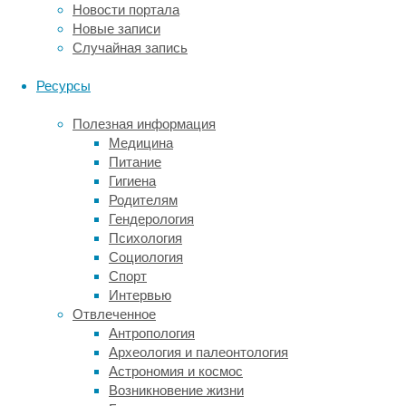
культурой.
Новости портала
Новые записи
ALA
Случайная запись
относится
к
Ресурсы
полиненасыщенным
жирным
Полезная информация
кислотам
Медицина
класса
Питание
омега-3,
Гигиена
она
Родителям
присутствует
Гендерология
во
Психология
многих
Социология
продуктах
Спорт
растительного
Интервью
происхождения:
Отвлеченное
сое,
Антропология
масле,
Археология и палеонтология
льном
Астрономия и космос
семени,
Возникновение жизни
орехах.