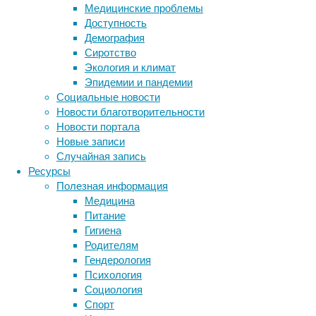
масле,
Медицинские проблемы
снижает
Доступность
риск
Демография
смерти
Сиротство
от
Экология и климат
всех
Эпидемии и пандемии
причин,
Социальные новости
в
Новости благотворительности
том
Новости портала
числе
Новые записи
от
Случайная запись
сердечно-
Ресурсы
сосудистых
Полезная информация
заболеваний.
Медицина
Работа
Питание
опубликована
Гигиена
в
Родителям
журнале
Гендерология
The
Психология
BMJ
.
Социология
Спорт