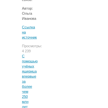
Автор:
Ольга
Иванова
Ссылка
на
источник
Просмотры:
4 239
С
помощью
учёных
ящерица
впервые
за
более
чем
250
млн
лет