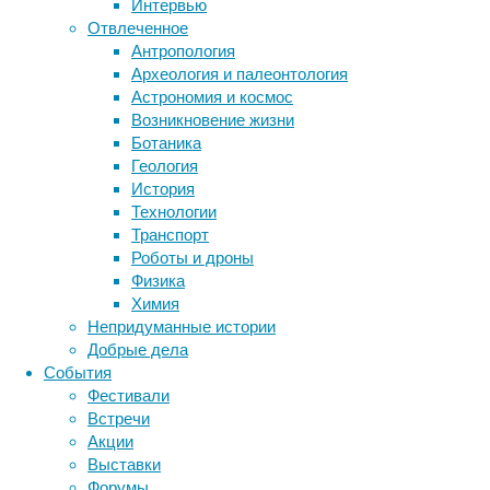
Интервью
Метки
Отвлеченное
биология
Антропология
бактерии
ДНК
Археология и палеонтология
биотехнология
вирусы
восприятие
Астрономия и космос
животные
генетика
дети
диагностика
Возникновение жизни
здоровье
знания
иммунитет
Ботаника
Геология
инфекции
инструменты и методы
Ученые
История
исследования
климат
когнитивистика
из
Технологии
Тегеранского
медицина
Транспорт
метаболизм
лекарства
и
Роботы и дроны
мозг
Абаданского
Физика
неврология
наука
университетов
Химия
нейробиология
нейроновости
(Иран),
Непридуманные истории
нейрофизиология
общество
обучение
Университетского
Добрые дела
питание
онкология
память
палеонтология
колледжа
События
психология
поведение
Бьёркнес
психиатрия
Фестивали
(Норвегия),
Встречи
социология
социальные проблемы
сон
Имперского
Акции
физиология
эволюция
экология
колледжа
Выставки
эмоции
эпидемия
этология
Лондона
Форумы