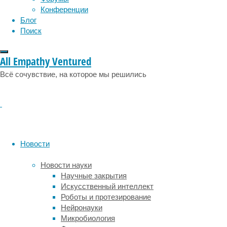
(Великобритания),
Конференции
Каролинского
Блог
института
Поиск
(Швеция),
Университета
All Empathy Ventured
Макмастера
(Канада)
Всё сочувствие, на которое мы решились
и
других
научных
организаций
проанализировали
41
Новости
научное
исследование,
Новости науки
опубликованные
Научные закрытия
в
Искусственный интеллект
период
Роботы и протезирование
с
Нейронауки
1991
Микробиология
по