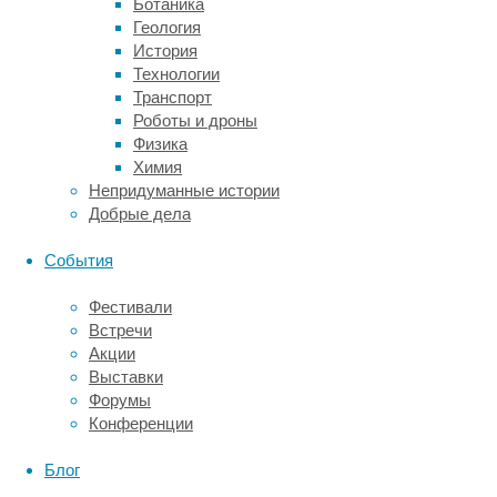
Ботаника
Выяснилось,
Геология
что
История
регулярное
Технологии
употребление
Транспорт
в
Роботы и дроны
пищу
Физика
продуктов,
Химия
содержащих
Непридуманные истории
эту
Добрые дела
кислоту,
снижает
События
риск
смертности
Фестивали
от
Встречи
всех
Акции
причин.
Выставки
Вероятность
Форумы
умереть
Конференции
от
сердечно-
Блог
сосудистых