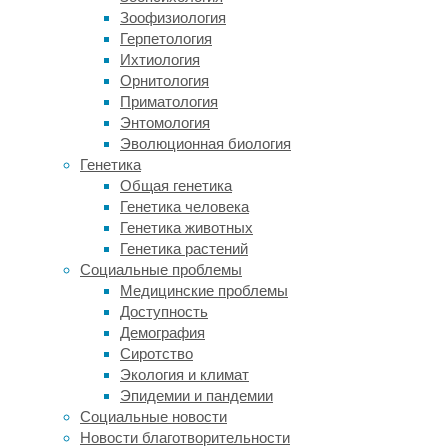
кислоты
Зоофизиология
(ALA)
Герпетология
на
Ихтиология
здоровье.
Орнитология
В
Приматология
исследованиях
Энтомология
среди
Эволюционная биология
прочего
Генетика
учитывали
Общая генетика
такие
Генетика человека
факторы
Генетика животных
в
Генетика растений
анамнезе
Социальные проблемы
испытуемых,
Медицинские проблемы
как
Доступность
курение,
Демография
употребление
Сиротство
алкоголя
Экология и климат
и
Эпидемии и пандемии
занятие
Социальные новости
физической
Новости благотворительности