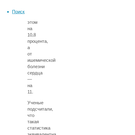
заболеваний
падает
Поиск
при
этом
на
10,8
процента,
а
от
ишемической
болезни
сердца
—
на
11.
Ученые
подсчитали,
что
такая
статистика
эквивалентна