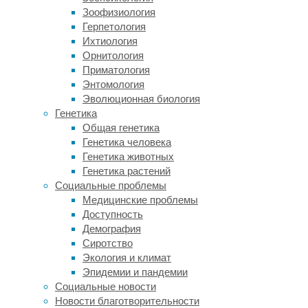
исследования
Зоофизиология
проводили
Герпетология
и
Ихтиология
раньше,
Орнитология
однако
Приматология
до
Энтомология
сих
Эволюционная биология
пор
Генетика
не
Общая генетика
было
Генетика человека
полной
Генетика животных
картины,
Генетика растений
которая
Социальные проблемы
учитывала
Медицинские проблемы
бы
Доступность
не
Демография
только
Сиротство
материал
Экология и климат
маски,
Эпидемии и пандемии
но
Социальные новости
и
Новости благотворительности
время,