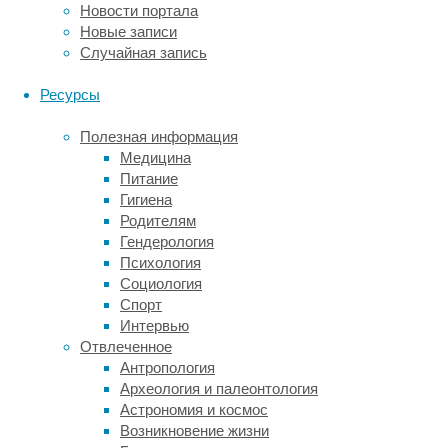
Новости портала
в
Новые записи
течение
Случайная запись
которого
она
Ресурсы
должна
защищать
Полезная информация
человека
Медицина
от
Питание
вирусного
Гигиена
аэрозоля,
Родителям
концентрацию
Гендерология
вируса
Психология
и
Социология
общий
Спорт
объём
Интервью
вдыхаемого
Отвлеченное
воздуха.
Антропология
Археология и палеонтология
Авторы
Астрономия и космос
работы
Возникновение жизни
воспользовались