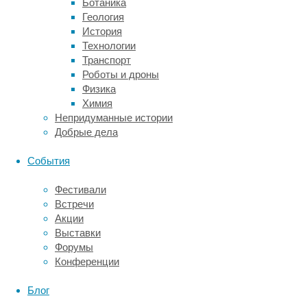
Ботаника
данными
Геология
о
История
масках
Технологии
и
Транспорт
заражаемости
Роботы и дроны
SARS-
Физика
CoV-
Химия
2,
Непридуманные истории
опубликованными
Добрые дела
в
научной
События
литературе,
и
Фестивали
построили
Встречи
математическую
Акции
модель,
Выставки
описывающую
Форумы
эффективность
Конференции
разных
масок;
Блог
вероятность