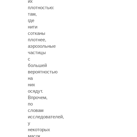
их
плотностью:
там,
где
нити
сотканы
плотнее,
аэрозольные
частицы
с
большей
вероятностью
на
них
осядут.
Впрочем,
по
словам
исследователей,
у
некоторых
масок