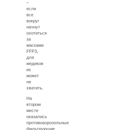
–
если
все
вокруг
начнут
охотиться
за
масками
FFP3,
для
медиков
их
может
не
хватить.
На
втором
месте
оказались
противоаэрозольные
фильтрующие