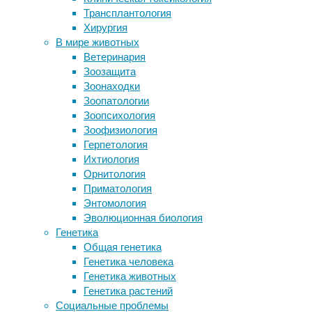
гигиена
,
Трансплантология
Красивые номера 8800
инфекции
,
Хирургия
Нобелевскую премию по химии
медицина
В мире животных
получили создатели «молекулярных
Ветеринария
машин»
Вирусы
Зоозащита
Ученые открыли простой способ
чрезвычайно
Зоонаходки
снизить риск депрессивного
малы,
Зоопатологии
расстройства
они
Зоопсихология
Ученые впервые точно определили
намного
Зоофизиология
хронологию роста рака у больного
меньше
Герпетология
даже
Ихтиология
Следите за новостями
бактериальных
Орнитология
клеток,
Приматология
и
Энтомология
увидеть
Эволюционная биология
их
Генетика
можно
Общая генетика
только
Генетика человека
в
Генетика животных
электронный
Генетика растений
микроскоп.
Социальные проблемы