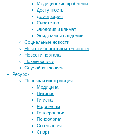
Однако
Медицинские проблемы
от
Доступность
человека
Демография
к
Сиротство
человеку
Экология и климат
они
Эпидемии и пандемии
летают
Социальные новости
в
Новости благотворительности
аэрозольных
Новости портала
частицах,
Новые записи
выходящих
Случайная запись
из
Ресурсы
носа
Полезная информация
и
Медицина
рта
Питание
при
Гигиена
кашле,
Родителям
чихании,
Гендерология
при
Психология
разговоре
Социология
или
Спорт
просто