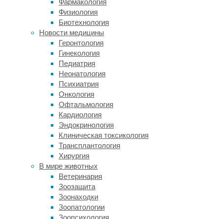
Фармакология
коллегами
Физиология
из
Биотехнология
Университета
Новости медицины
Лидса
Геронтология
решили
Гинекология
сравнить,
Педиатрия
насколько
Неонатология
маски
Психиатрия
разного
Онкология
типа
Офтальмология
эффективны
Кардиология
против
Эндокринология
нового
Клиническая токсикология
коронавируса
Трансплантология
SARS-
Хирургия
CoV-
В мире животных
2.
Ветеринария
На
Зоозащита
самом
Зоонаходки
деле,
Зоопатологии
такие
Зоопсихология