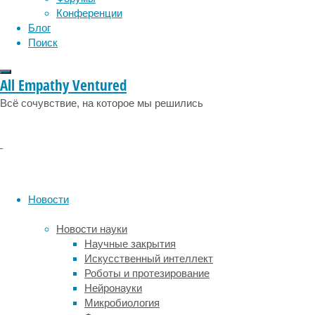
Конференции
маски.
Блог
Но
Поиск
масок
существует
много
All Empathy Ventured
специальных
Всё сочувствие, на которое мы решились
типов,
не
говоря
уже
о
самодельных,
сшитых
Новости
из
обычной
Новости науки
тканей.
Научные закрытия
Сотрудники
Искусственный интеллект
Аризонского
Роботы и протезирование
университета
Нейронауки
вместе
Микробиология
с