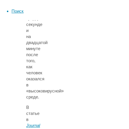
заражения
оценивали
Поиск
на
тридцатой
секунде
и
на
двадцатой
минуте
после
того,
как
человек
оказался
в
«высоковирусной»
среде.
В
статье
в
Journal