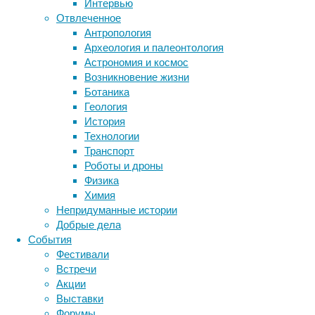
Интервью
Метки
во
Отвлеченное
время
биология
Антропология
бактерии
ДНК
дыхания.
Археология и палеонтология
биотехнология
вирусы
восприятие
Астрономия и космос
животные
генетика
дети
диагностика
Возникновение жизни
здоровье
знания
иммунитет
Ботаника
Геология
инфекции
инструменты и методы
История
исследования
климат
когнитивистика
Технологии
медицина
Транспорт
Аэрозольные
метаболизм
лекарства
Роботы и дроны
частицы
мозг
Физика
неврология
сравнительно
наука
Химия
велики,
нейробиология
нейроновости
Непридуманные истории
и
нейрофизиология
общество
обучение
Добрые дела
от
питание
онкология
память
палеонтология
События
них
психология
поведение
психиатрия
Фестивали
можно
Встречи
защититься,
социология
социальные проблемы
сон
Акции
физиология
если
эволюция
экология
Выставки
носить
эмоции
эпидемия
этология
Форумы
лицевые