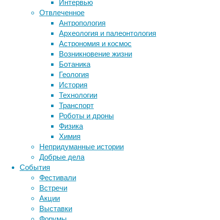
Интервью
питание
Отвлеченное
и
Антропология
Метки
низкая
Археология и палеонтология
физическая
биология
Астрономия и космос
бактерии
ДНК
активность.
Возникновение жизни
биотехнология
вирусы
восприятие
Однако
Ботаника
животные
генетика
дети
новые
диагностика
Геология
данные
здоровье
знания
иммунитет
История
указывают,
Технологии
инфекции
инструменты и методы
что
Транспорт
исследования
депрессия
климат
когнитивистика
Роботы и дроны
и
медицина
Физика
цинизм
метаболизм
лекарства
Химия
также
мозг
Непридуманные истории
неврология
наука
связаны
Добрые дела
нейробиология
нейроновости
с
События
нейрофизиология
повышенным
общество
обучение
Фестивали
риском
питание
онкология
память
палеонтология
Встречи
болезни.
психология
поведение
психиатрия
Акции
Кроме
Выставки
социология
социальные проблемы
сон
того,
Форумы