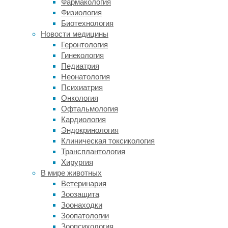
Фармакология
данных
Физиология
американского
Биотехнология
опроса
Новости медицины
Women’s
Геронтология
Health
Гинекология
Initiative
,
Педиатрия
ученые
Неонатология
пытались
Психиатрия
выяснить
,
Онкология
связаны
Офтальмология
ли
Кардиология
такие
Эндокринология
характеристики
Клиническая токсикология
личности,
Трансплантология
как
Хирургия
оптимизм,
В мире животных
негативные
Ветеринария
взгляды
Зоозащита
и
Зоонаходки
враждебность,
Зоопатологии
с
Зоопсихология