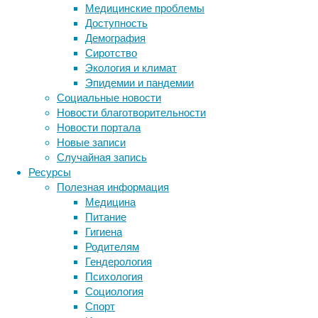
Медицинские проблемы
2
Доступность
типа
Демография
у
Сиротство
женщин.
Экология и климат
Эпидемии и пандемии
Социальные новости
Новости благотворительности
Новости портала
Новые записи
Случайная запись
Ресурсы
Полезная информация
Факторами
Медицина
риска
Питание
развития
Гигиена
диабета
Родителям
считаются
Гендерология
семейный
Психология
анамнез,
Социология
ожирение,
Спорт
неправильное