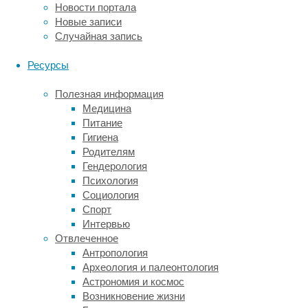
Новости портала
факторами,
Новые записи
как
Случайная запись
диета,
физическая
Ресурсы
активность,
курение
Полезная информация
или
Медицина
высокий
Питание
уровень
Гигиена
потребления
Родителям
алкоголя.
Гендерология
Психология
В
Социология
исследовании,
Спорт
результаты
Интервью
которого
Отвлеченное
были
Антропология
опубликованы
Археология и палеонтология
в
Астрономия и космос
журнале
Возникновение жизни
Menopause
,