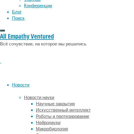
физиология
эволюция
экология
высокий
Конференции
эмоции
эпидемия
уровень
этология
Блог
враждебности
Поиск
был
связан
All Empathy Ventured
с
высоким
Всё сочувствие, на которое мы решились
уровнем
глюкозы
натощак,
резистентностью
к
инсулину
Новости
и
распространением
Новости науки
диабета.
Научные закрытия
В
Искусственный интеллект
новом
Роботы и протезирование
исследовании,
Нейронауки
основанном
Микробиология
на