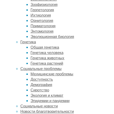
риском
Зоофизиология
развития
Герпетология
диабета
Ихтиология
2
Орнитология
типа
Приматология
у
Энтомология
женщин
Эволюционная биология
в
Генетика
период
Общая генетика
после
Генетика человека
менопаузы.
Генетика животных
Генетика растений
Ученые
Социальные проблемы
также
Медицинские проблемы
рассматривали,
Доступность
может
Демография
ли
Сиротство
эта
Экология и климат
связь
Эпидемии и пандемии
быть
Социальные новости
опосредована
Новости благотворительности
такими