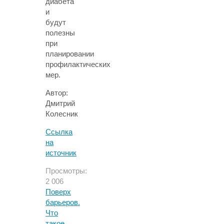
диабета
и
будут
полезны
при
планировании
профилактических
мер.
Автор:
Дмитрий
Колесник
Ссылка
на
источник
Просмотры:
2 006
Поверх
барьеров.
Что
такое