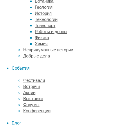
Ботаника
приняли
Геология
участие
История
139.924
Технологии
женщины
Транспорт
в
Роботы и дроны
постменопаузе
Физика
(возрасте
Химия
от
Непридуманные истории
50
Добрые дела
до
79
События
лет),
у
Фестивали
которых
Встречи
в
Акции
начале
Выставки
исследования
Форумы
не
Конференции
было
диабета.
Блог
В
течение