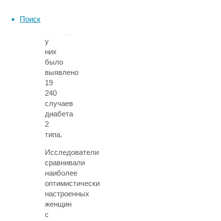
14
Поиск
лет
наблюдения
у
них
было
выявлено
19
240
случаев
диабета
2
типа.
Исследователи
сравнивали
наиболее
оптимистически
настроенных
женщин
с