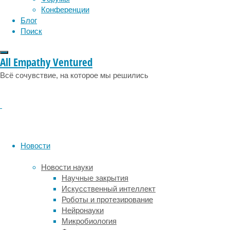
почти
Конференции
каждую
Блог
ночь.
Поиск
Офтальмологическое
обследование
не
All Empathy Ventured
выявило
Всё сочувствие, на которое мы решились
никаких
нарушений.
Чтобы
исключить
поражение
нервной
системы,
Новости
сдавливание
зрительного
Новости науки
нерва
Научные закрытия
и
Искусственный интеллект
тромбоз,
Роботы и протезирование
женщину
Нейронауки
направили
Микробиология
в