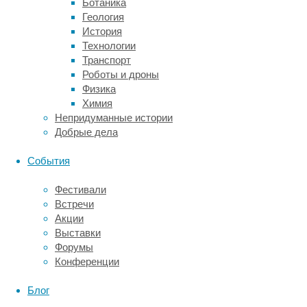
Ботаника
перемежающейся
Геология
односторонней
История
слепоты
Технологии
начали
Транспорт
появляться
Роботы и дроны
по
Физика
утрам,
Химия
и
Непридуманные истории
женщина
Добрые дела
прошла
повторное
События
обследование,
которое
Фестивали
также
Встречи
не
Акции
выявило
Выставки
никаких
Форумы
нарушений.
Конференции
Подробный
Блог
опрос