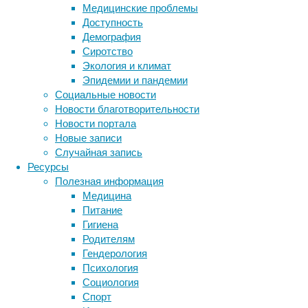
Медицинские проблемы
Описания
Доступность
приводятся
Демография
в
Сиротство
New
Экология и климат
England
Эпидемии и пандемии
Journal
Социальные новости
of
Новости благотворительности
Medicine
.
Новости портала
Новые записи
Случайная запись
Ресурсы
Полезная информация
Медицина
Питание
Гигиена
Родителям
Первая
Гендерология
пациентка,
Психология
Метки
22
Социология
лет,
биология
Спорт
бактерии
ДНК
обратилась