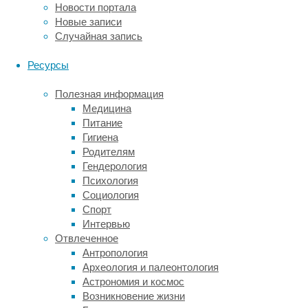
Новости портала
ходьбы.
Новые записи
Офтальмологическое
Случайная запись
обследование,
включая
Ресурсы
оптическую
когерентную
Полезная информация
томографию
Медицина
сетчатки,
Питание
не
Гигиена
дало
Родителям
результатов.
Гендерология
Подозрения
Психология
на
Социология
нарушения
Спорт
мозгового
Интервью
кровообращения
Отвлеченное
не
Антропология
оправдались.
Археология и палеонтология
Через
Астрономия и космос
полгода
Возникновение жизни
приступы