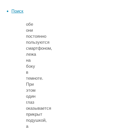
обеих
пациенток
Поиск
выявил,
что
обе
они
постоянно
пользуются
смартфоном,
лежа
на
боку
в
темноте.
При
этом
один
глаз
оказывается
прикрыт
подушкой,
а