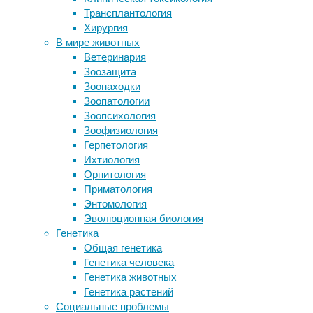
знания
,
Трансплантология
Как системный контент снизил
зрение
,
Хирургия
стоимость лида почти вдвое
медицина
,
В мире животных
Загрязнение воздуха увеличивает
мозг
,
Ветеринария
размер сердца
неврология
,
Зоозащита
В гиппокампе нашли клетки
физиология
Зоонаходки
«храбрости»
Зоопатологии
Британские
Зоопсихология
врачи
Следите за новостями
Зоофизиология
сообщили
Герпетология
о
Ихтиология
двух
Орнитология
случаях
Приматология
временной
Энтомология
односторонней
Эволюционная биология
слепоты,
Генетика
связанной
Общая генетика
с
Генетика человека
пользованием
Генетика животных
смартфоном
Генетика растений
в
Социальные проблемы
темноте.