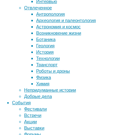
Интервью
биотехнология
вирусы
к
восприятие
Отвлеченное
животные
частному
генетика
дети
диагностика
Антропология
офтальмологу
здоровье
знания
иммунитет
Археология и палеонтология
с
Астрономия и космос
инфекции
инструменты и методы
жалобами
Возникновение жизни
исследования
на
климат
когнитивистика
Ботаника
периодическую
медицина
Геология
потерю
метаболизм
лекарства
История
зрения
мозг
Технологии
неврология
наука
в
Транспорт
нейробиология
нейроновости
правом
Роботы и дроны
глазу
нейрофизиология
общество
обучение
Физика
в
питание
онкология
память
палеонтология
Химия
ночное
психология
поведение
психиатрия
Непридуманные истории
время.
Добрые дела
социология
социальные проблемы
сон
Приступы
События
физиология
эволюция
экология
слепоты
Фестивали
возникали
эмоции
эпидемия
этология
Встречи
в
Акции
течение
Выставки
года
Форумы