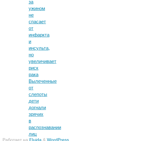
за
ужином
не
спасает
от
инфаркта
и
инсульта,
но
увеличивает
риск
рака
Вылеченные
от
слепоты
дети
догнали
зрячих
в
распознавании
лиц
Работает на
Fluida
&
WordPress.