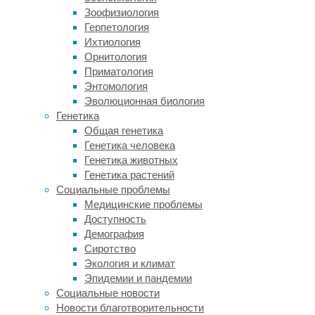
пациентка,
Зоофизиология
40
Герпетология
лет,
Ихтиология
поступила
Орнитология
в
Приматология
Глазную
Энтомология
больницу
Эволюционная биология
Мурфилдс
Генетика
по
Общая генетика
поводу
Генетика человека
эпизодов
Генетика животных
потери
Генетика растений
зрения
Социальные проблемы
в
Медицинские проблемы
одном
Доступность
глазу
Демография
длительностью
Сиротство
до
Экология и климат
15
Эпидемии и пандемии
минут
Социальные новости
во
Новости благотворительности
время