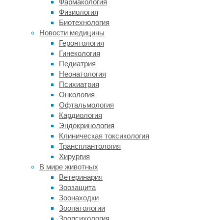
Фармакология
Национальную
Физиология
больницу
Биотехнология
неврологии
Новости медицины
и
Геронтология
нейрохирургии.
Гинекология
Результаты
Педиатрия
МРТ
Неонатология
головы,
Психиатрия
ангиографии,
Онкология
эхокардиографии
Офтальмология
и
Кардиология
анализа
Эндокринология
крови
Клиническая токсикология
на
Трансплантология
уровень
Хирургия
витамина
В мире животных
А
Ветеринария
оказались
Зоозащита
нормальными.
Зоонаходки
Зоопатологии
Вторая
Зоопсихология