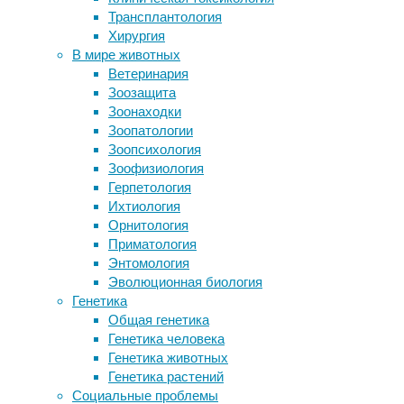
поэтому
Трансплантология
Найдены иммунные клетки,
тогда к
Хирургия
способные обратить деменцию
посчита
В мире животных
вспять
48%, а 
Ветеринария
Брось курить или молчи
Зоозащита
Дельфины оказались способны к
Разница
Зоонаходки
обмену знаниями
расчет 
Зоопатологии
Белые акулы предпочли держаться
сном, н
Зоопсихология
от косаток подальше
разбуже
Зоофизиология
то обра
Герпетология
Ихтиология
Ссылка 
Орнитология
Просмо
Приматология
Нейронн
Энтомология
Дети и 
Эволюционная биология
Генетика
Общая генетика
Генетика человека
Генетика животных
Генетика растений
Социальные проблемы