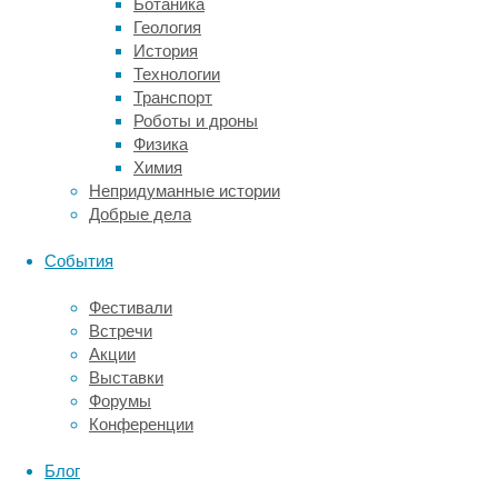
Ботаника
защищает
Геология
женщин
История
от
Технологии
рака
Транспорт
эндометрия
:
Роботы и дроны
4
Физика
чашки
Химия
в
Непридуманные истории
день
Добрые дела
снижают
риск
События
развития
заболевания
Фестивали
на
Встречи
18%.
Акции
А
Выставки
специалисты
Форумы
из
Конференции
Национального
онкологического
Блог
центра