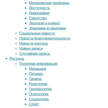
основанные
Медицинские проблемы
на
Доступность
данных
Демография
научных
Сиротство
исследований.
Экология и климат
Эпидемии и пандемии
Социальные новости
Новости благотворительности
Новости портала
Новые записи
Случайная запись
Ресурсы
Полезная информация
Согласно
Медицина
рекомендациям,
Питание
взрослым
Гигиена
людям
Родителям
не
Гендерология
стоит
Психология
пить
Социология
больше
Спорт