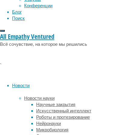
должны
Конференции
ограничиться
Блог
половиной
Поиск
этой
дневной
All Empathy Ventured
дозы,
иначе
Всё сочувствие, на которое мы решились
будет
нанесен
вред
здоровью
плода.
Детям
Новости
не
следует
Новости науки
потреблять
Научные закрытия
более
Искусственный интеллект
трех
Роботы и протезирование
миллиграммов
Нейронауки
кофеина
Микробиология
на