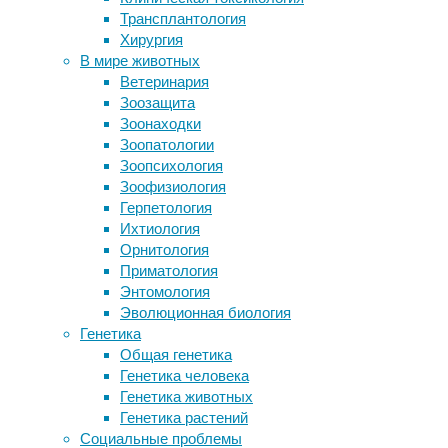
27/08/2020
Трансплантология
Ученые убили бактерии
знания
,
Хирургия
антимикробными наношипами
исследования
,
В мире животных
Морской полип «состарил» свои
медицина
,
Ветеринария
клетки, чтобы регенерировать
наука
,
Зоозащита
отрезанное тело
питание
Зоонаходки
Математическое моделирование
Зоопатологии
поможет в терапии после инсульта
Европейское
Зоопсихология
Кишечные палочки заставили
агентство
Зоофизиология
работать митохондриями у дрожжей
по
Герпетология
безопасности
Ихтиология
Следите за новостями
продуктов
Орнитология
питания
Приматология
(EFSA)
Энтомология
опубликовало
Эволюционная биология
новые
Генетика
рекомендации
Общая генетика
по
Генетика человека
безопасному
Генетика животных
потреблению
Генетика растений
кофеина,
Социальные проблемы