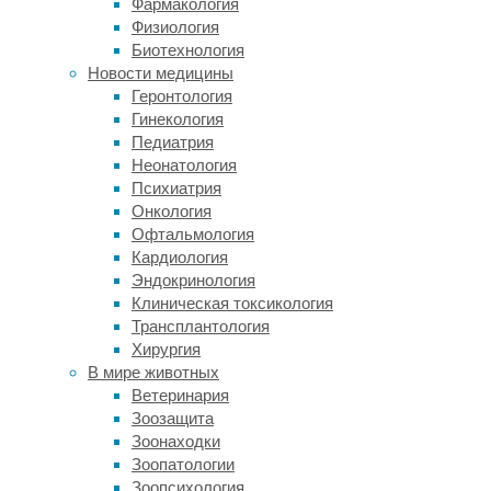
Фармакология
килограмм
Физиология
массы
Биотехнология
тела
Новости медицины
в
Геронтология
день.
Гинекология
Управление
Педиатрия
по
Неонатология
контролю
Психиатрия
за
Онкология
качеством
Офтальмология
продуктов
Кардиология
и
Эндокринология
лекарств
Клиническая токсикология
США
Трансплантология
(FDA)
Хирургия
ранее
В мире животных
установило
Ветеринария
такой
Зоозащита
же,
Зоонаходки
как
Зоопатологии
и
Зоопсихология