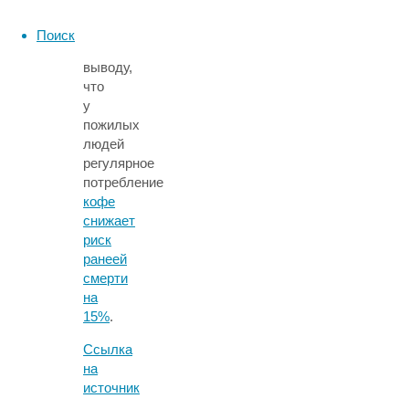
Японии
пришли
Поиск
к
выводу,
что
у
пожилых
людей
регулярное
потребление
кофе
снижает
риск
ранеей
смерти
на
15%
.
Ссылка
на
источник