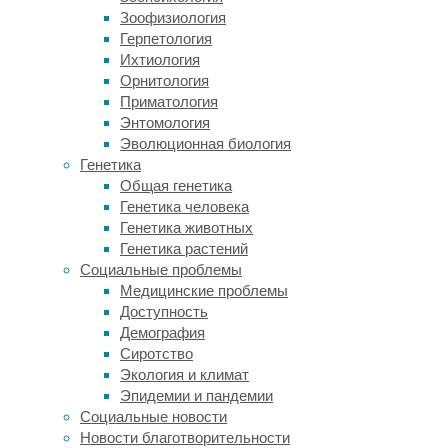
EFSA,
Зоофизиология
порог
Герпетология
безопасного
Ихтиология
потребления
Орнитология
кофеина
Приматология
—
Энтомология
400
Эволюционная биология
миллиграммов
Генетика
в
Общая генетика
день.
Генетика человека
Генетика животных
Исследователи
Генетика растений
из
Социальные проблемы
Техасского
Медицинские проблемы
университета
Доступность
в
Демография
США
Сиротство
считают,
Экология и климат
что
Эпидемии и пандемии
кофе
Социальные новости
защищает
Новости благотворительности