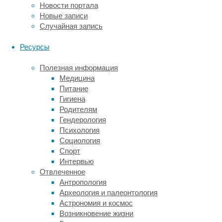
от
Новости портала
импотенции
:
Новые записи
употребление
Случайная запись
этого
напитка
Ресурсы
улучшает
кровоснабжение
Полезная информация
половых
Медицина
органов,
Питание
а
Гигиена
значит,
Родителям
предотвращает
Гендерология
эректильную
Психология
дисфункцию.
Социология
По
Спорт
мнению
Интервью
ученых
Отвлеченное
из
Антропология
Имперского
Археология и палеонтология
Колледжа
Астрономия и космос
Лондона,
Возникновение жизни
кофе