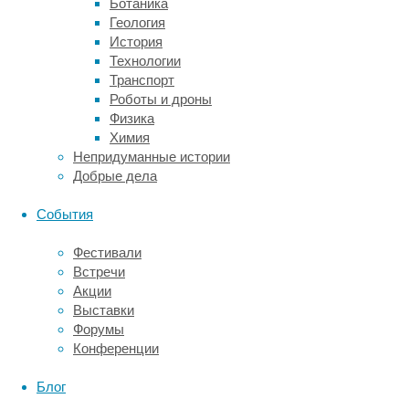
Ботаника
длиной
Геология
менее
История
2,5
Технологии
сантиметров)
Транспорт
проявляют
Роботы и дроны
признаки
Физика
страдания:
Химия
резко
Непридуманные истории
сжимаются
Добрые дела
и
выделяют
События
слизь
и
Фестивали
экскременты.
Встречи
Кроме
Акции
того,
Выставки
они
Форумы
втягиваются
Конференции
глубоко
в
Блог
раковину,