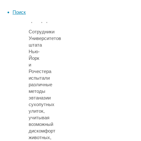
что
затрудняет
Поиск
последующее
препарирование.
Сотрудники
Университетов
штата
Нью-
Йорк
и
Рочестера
испытали
различные
методы
эвтаназии
сухопутных
улиток,
учитывая
возможный
дискомфорт
животных,