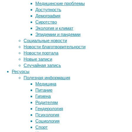
умерщвлением
Медицинские проблемы
в
Доступность
рамках
Демография
исследований.
Сиротство
Экология и климат
Эпидемии и пандемии
Социальные новости
Новости благотворительности
Новости портала
Новые записи
Случайная запись
В
Ресурсы
последнее
Полезная информация
время
Медицина
ученые
Питание
из
Гигиена
большинства
Родителям
стран
Гендерология
практикуют
Психология
гуманный
Метки
Социология
подход
биология
Спорт
к
бактерии
ДНК