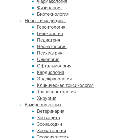
Фармакология
изучено,
Физиология
поэтому
Биотехнология
об
Новости медицины
их
Геронтология
ответе
Гинекология
на
Педиатрия
болевые
Неонатология
стимулы
Психиатрия
судят
Онкология
в
Офтальмология
основном
Кардиология
по
Эндокринология
внешним
Клиническая токсикология
проявлениям.
Трансплантология
Хирургия
Текущие
В мире животных
рекомендации
Ветеринария
допускают
Зоозащита
применение
Зоонаходки
этанола
Зоопатологии
в
Зоопсихология