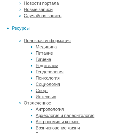
Новости портала
методы
Новые записи
до
Случайная запись
сих
пор
Ресурсы
не
испытывали
Полезная информация
—
Медицина
обычно
Питание
их
Гигиена
просто
Родителям
погружают
Гендерология
в
Психология
95-
Социология
процентный
Спорт
спирт.
Интервью
При
Отвлеченное
этом
Антропология
они
Археология и палеонтология
(особенно
Астрономия и космос
мелкие
Возникновение жизни
особи