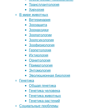
Трансплантология
исследования
,
Выбор ритуальных услуг: на что
Хирургия
наука
,
обратить внимание при организации
В мире животных
отвлеченное
похорон. Подробный гид по выбору
Ветеринария
В Атлантике может сформироваться
Американские
Зоозащита
редкая Ла-Нинья одновременно с
ученые
Зоонаходки
супермощным Эль-Ниньо
пришли
Зоопатологии
к
Зоопсихология
Следите за новостями
выводу,
Зоофизиология
что
Герпетология
пиво
Ихтиология
обеспечивает
Орнитология
должный
Приматология
уровень
Энтомология
анестезии
Эволюционная биология
и
Генетика
обездвиживания
Общая генетика
лабораторных
Генетика человека
сухопутных
Генетика животных
улиток
Генетика растений
перед
Социальные проблемы