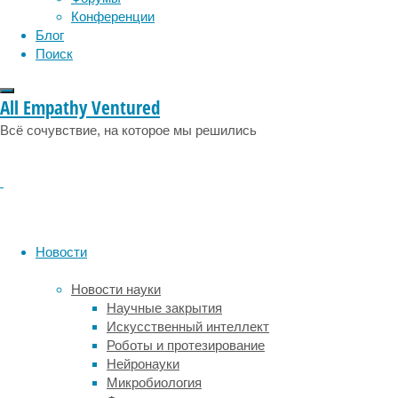
применяются
Конференции
в
Блог
анестезиологии.
Поиск
Методы
безболезненного
умерщвления
All Empathy Ventured
остальных
Всё сочувствие, на которое мы решились
животных
пока
окончательно
не
отработаны.
Более
того,
Новости
развитие
ноцицептивной
Новости науки
(воспринимающей
Научные закрытия
боль)
Искусственный интеллект
системы
Роботы и протезирование
у
Нейронауки
беспозвоночных
Микробиология
недостаточно