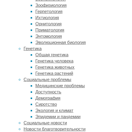
концентрации
Зоофизиология
от
Герпетология
одного
Ихтиология
до
Орнитология
пяти
Приматология
процентов,
Энтомология
а
Эволюционная биология
также
Генетика
эвгенола
Общая генетика
и
Генетика человека
солей
Генетика животных
магния
Генетика растений
для
Социальные проблемы
подготовки
Медицинские проблемы
к
Доступность
умерщвлению
Демография
морских
Сиротство
моллюсков.
Экология и климат
У
Эпидемии и пандемии
сухопутных
Социальные новости
улиток
Новости благотворительности
эти