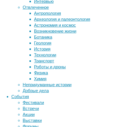
и длинн
Интервью
23,1 и 
Отвлеченное
распола
Антропология
быстрее
Археология и палеонтология
секунды
Астрономия и космос
Возникновение жизни
Результ
Ботаника
цветкам
Геология
летучих
История
шансы н
Технологии
пыльцу 
Транспорт
обоняни
Роботы и дроны
и запах
Физика
Впрочем
Химия
— не ед
Непридуманные истории
эхолока
Добрые дела
мышами,
События
делая о
Фестивали
Встречи
Акции
Ссылка 
Выставки
Форумы