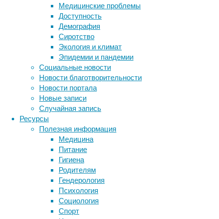
Медицинские проблемы
частный
Доступность
хвостат
Демография
семейст
Сиротство
подопыт
Экология и климат
приступ
Эпидемии и пандемии
Социальные новости
В ходе 
Новости благотворительности
одном и
Новости портала
наполн
Новые записи
местног
Случайная запись
прикреп
Ресурсы
длина к
Полезная информация
оставал
Медицина
растен
Питание
фиксиро
Гигиена
каждой 
Родителям
дальней
Гендерология
проведе
Психология
Проанал
Социология
длиннон
Спорт