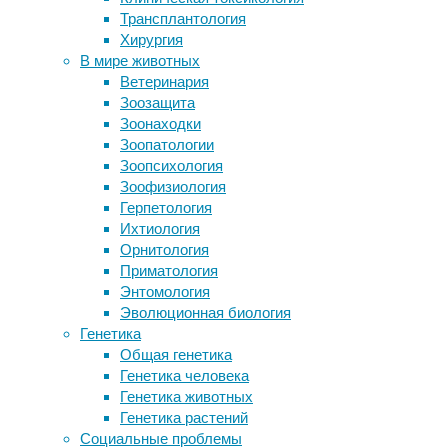
Арктику
Трансплантология
Палеонтологи обнаружили новый
опубли
Хирургия
вид утконосых динозавров
Морж (
В мире животных
Все, что вам нужно знать о
семейст
Ветеринария
безглютеновой диете
океане 
Зоозащита
Большой Екатерининский Бал
в прошл
Зоонаходки
поддержал фонд Оксаны Федоровой
ареал п
Зоопатологии
Как человек познакомился с
многочи
Зоопсихология
алкоголем
размеро
Зоофизиология
верхней
Герпетология
5,33 ми
Ихтиология
Орнитология
Команда
Приматология
Универс
Энтомология
вниман
Эволюционная биология
костей 
Генетика
Саффолк
Общая генетика
также в
Генетика человека
лет, ко
Генетика животных
годах (
Генетика растений
миллион
Социальные проблемы