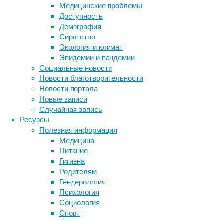
(RGM.St
Медицинские проблемы
Доступность
Изнача
Демография
припис
Сиротство
emmons
Экология и климат
анализ,
Эпидемии и пандемии
экземпл
Социальные новости
получи
Новости благотворительности
сотрудн
Новости портала
Новые записи
Сведен
Случайная запись
эволюц
Ресурсы
упомян
Полезная информация
океана)
Медицина
выясни
Питание
в кото
Гигиена
оценкам
Родителям
рубеже 
Гендерология
Южной А
Психология
миллион
Социология
неизвес
Спорт
ледовог