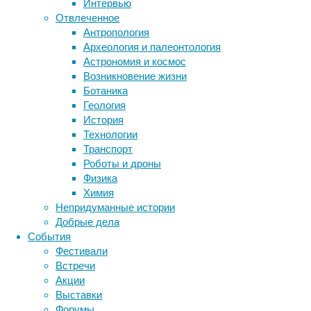
Интервью
распрос
Отвлеченное
намного
Антропология
Буавиль
Археология и палеонтология
однако 
Астрономия и космос
моллюс
Возникновение жизни
процесс
Ботаника
высасыв
Геология
поршнем
История
вымерш
Технологии
Odobeni
Транспорт
конверг
Роботы и дроны
всему, 
Физика
А вот
On
Химия
практич
Непридуманные истории
Северно
Добрые дела
соврем
События
Фестивали
Встречи
Акции
Ссылка 
Выставки
Просмо
Форумы