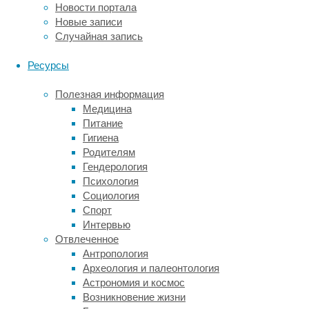
были
Новости портала
коренастее,
Новые записи
ряд
Случайная запись
их
костей
Ресурсы
был
массивнее,
Полезная информация
а
Медицина
череп
Питание
—
Гигиена
более
Родителям
вытянутым
Гендерология
в
Психология
длину,
Социология
чем
Спорт
у
Интервью
нас.
Отвлеченное
Оба
Антропология
вида
Археология и палеонтология
скрещивались,
Астрономия и космос
хотя
Возникновение жизни