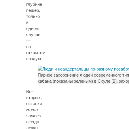
глубине
пещер,
только
в
одном
случае
—
на
открытом
воздухе.
Парное захоронение людей современного типа
кабана (показаны зеленым) в Схуле [B], захо
Во-
вторых,
останки
Homo
sapiens
всегда
лежат