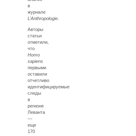
в
журнале
L’Anthropologie
.
Авторы
статьи
отметили,
что
Homo
sapiens
первыми
оставили
отчетливо
идентифицируемые
следы
в
регионе
Леванта
—
еще
170