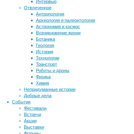
Интервью
разных
Отвлеченное
разумных
Антропология
видов.
Археология и палеонтология
Однако,
Метки
Астрономия и космос
судя
биология
Возникновение жизни
по
бактерии
ДНК
Ботаника
новой
биотехнология
вирусы
восприятие
Геология
научной
животные
генетика
дети
диагностика
История
работе,
здоровье
знания
иммунитет
Технологии
посвященной
Транспорт
инфекции
инструменты и методы
захоронениям
Роботы и дроны
из
исследования
климат
когнитивистика
Физика
этого
медицина
Химия
региона,
метаболизм
лекарства
Непридуманные истории
их
мозг
Добрые дела
неврология
духовная
наука
События
нейробиология
культура
нейроновости
Фестивали
существенно
нейрофизиология
общество
обучение
Встречи
различалась.
питание
онкология
память
палеонтология
Акции
психология
поведение
психиатрия
Выставки
Форумы