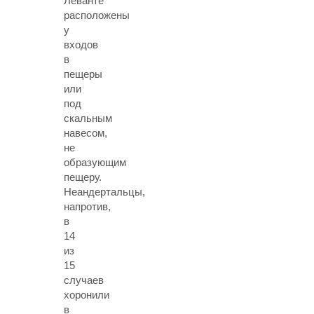
Леванте
расположены
у
входов
в
пещеры
или
под
скальным
навесом,
не
образующим
пещеру.
Неандертальцы,
напротив,
в
14
из
15
случаев
хоронили
в