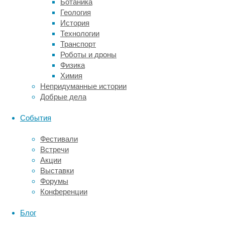
далеко
Ботаника
не
Геология
всегда
История
их
Технологии
потомство
Транспорт
было
Роботы и дроны
вполне
Физика
жизнеспособным.
Химия
Непридуманные истории
Взаимоотношения
Добрые дела
обоих
видов
События
были
сложными.
Фестивали
Примерно
Встречи
200
Акции
тысяч
Выставки
лет
Форумы
назад
Конференции
Homo
sapiens
Блог
впервые