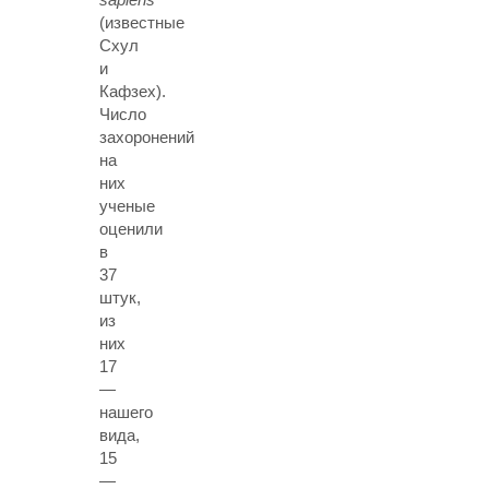
(известные
Схул
и
Кафзех).
Число
захоронений
на
них
ученые
оценили
в
37
штук,
из
них
17
—
нашего
вида,
15
—