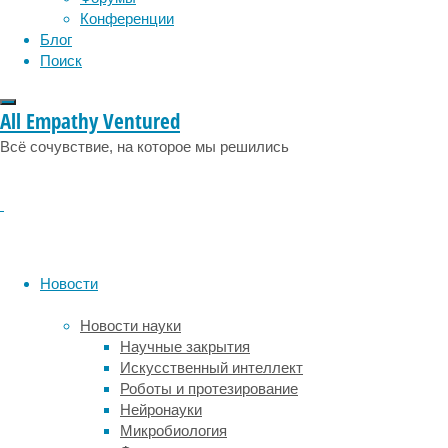
социология
социальные проблемы
сон
Конференции
физиология
эволюция
экология
Блог
эмоции
эпидемия
этология
Поиск
Люди
современного
All Empathy Ventured
вида
Всё сочувствие, на которое мы решились
и
неандертальцы
—
два
разных
вида
рода
Новости
Homo,
чьи
Новости науки
последние
Научные закрытия
общие
Искусственный интеллект
предки
Роботы и протезирование
жили
Нейронауки
около
Микробиология