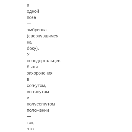
в
одной
позе
—
эмбриона
(свернувшимся
на
боку).
У
неандертальцев
были
захоронения
в
согнутом,
вытянутом
и
полусогнутом
положении
—
так,
что