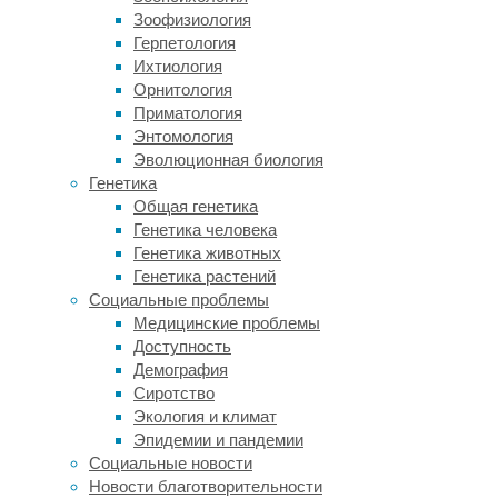
Африку.
Зоофизиология
Виды
Герпетология
эти
Ихтиология
существенно
Орнитология
различались
Приматология
физически:
Энтомология
наши
Эволюционная биология
предки
Генетика
были
Общая генетика
выше,
Генетика человека
с
Генетика животных
более
Генетика растений
длинными
Социальные проблемы
ногами
Медицинские проблемы
и,
Доступность
видимо,
Демография
лучше
Сиротство
приспособлены
Экология и климат
к
Эпидемии и пандемии
бегу.
Социальные новости
Неандертальцы
Новости благотворительности