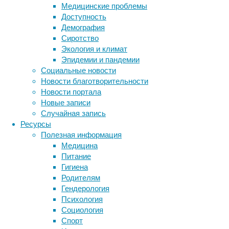
Медицинские проблемы
орудия
Доступность
и
Демография
выбор
Сиротство
места
Экология и климат
для
Эпидемии и пандемии
стоянок
Социальные новости
были
Новости благотворительности
так
Новости портала
похожи,
Новые записи
что
Случайная запись
в
Ресурсы
каком-
Полезная информация
то
Медицина
смысле
Питание
можно
Гигиена
говорить
Родителям
о
Гендерология
единой
Психология
культуре
Социология
у
Спорт
двух