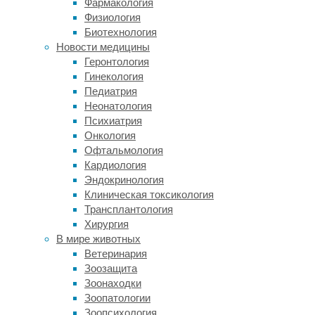
полумиллиона
Фармакология
лет
Физиология
назад.
Биотехнология
С
Новости медицины
того
Геронтология
момента
Гинекология
они
Педиатрия
разделились:
Неонатология
неандертальцы
Психиатрия
(
Homo
Онкология
sapiens
Офтальмология
neanderthalensis
)
Кардиология
населяли
Эндокринология
в
Клиническая токсикология
основном
Трансплантология
Европу
Хирургия
и
В мире животных
Азию,
Ветеринария
а
Зоозащита
Homo
Зоонаходки
sapiens
Зоопатологии
—
Зоопсихология