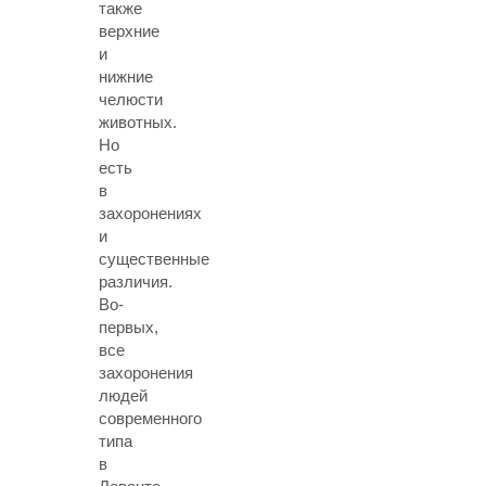
также
верхние
и
нижние
челюсти
животных.
Но
есть
в
захоронениях
и
существенные
различия.
Во-
первых,
все
захоронения
людей
современного
типа
в