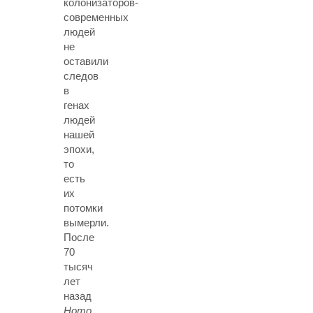
колонизаторов-
современных
людей
не
оставили
следов
в
генах
людей
нашей
эпохи,
то
есть
их
потомки
вымерли.
После
70
тысяч
лет
назад
Homo