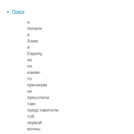
вышли
из
Поиск
Африки
и
попали
в
Азию
и
Европу,
но
по
каким-
то
причинам
не
преуспели
там:
представители
той
первой
волны