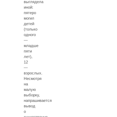
выглядела
иной:
пятеро
могил
детей
(только
одного
—
младше
пяти
лет),
12
—
взрослых.
Несмотря
на
малую
выборку,
напрашивается
вывод
о
существенно