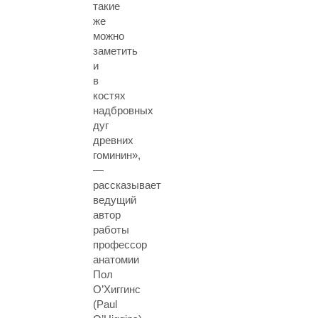
такие
же
можно
заметить
и
в
костях
надбровных
дуг
древних
гоминин»,
—
рассказывает
ведущий
автор
работы
профессор
анатомии
Пол
О’Хиггинс
(Paul