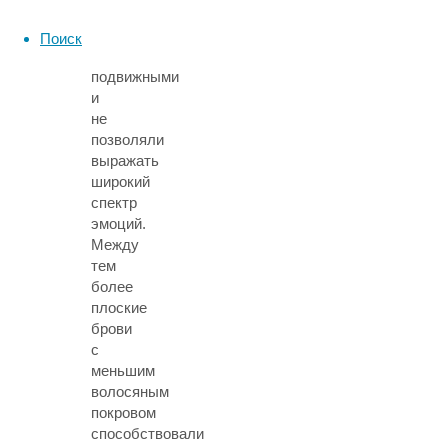
брови
не
Поиск
были
подвижными
и
не
позволяли
выражать
широкий
спектр
эмоций.
Между
тем
более
плоские
брови
с
меньшим
волосяным
покровом
способствовали