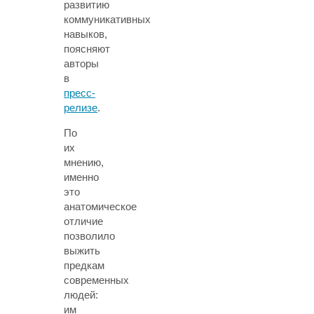
развитию
коммуникативных
навыков,
поясняют
авторы
в
пресс-
релизе
.
По
их
мнению,
именно
это
анатомическое
отличие
позволило
выжить
предкам
современных
людей:
им