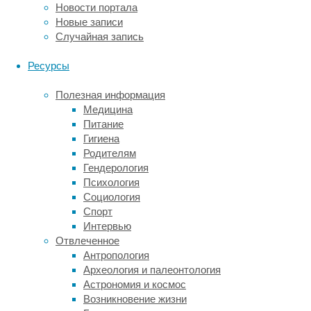
Новости портала
а
Новые записи
то
Случайная запись
время
как
Ресурсы
наши
непосредственные
Полезная информация
предки
Медицина
«носили»
Питание
более
Гигиена
плоский
Родителям
лоб
Гендерология
и
Психология
не
Социология
столь
Спорт
выдающиеся
Интервью
брови.
Отвлеченное
Учёные
Антропология
из
Археология и палеонтология
Университета
Астрономия и космос
Нью-
Возникновение жизни
Йорка