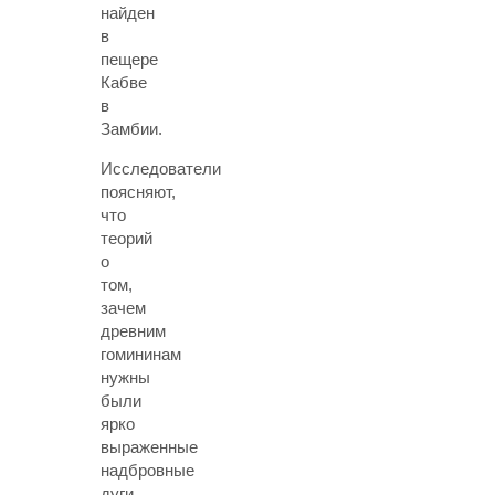
найден
в
пещере
Кабве
в
Замбии.
Исследователи
поясняют,
что
теорий
о
том,
зачем
древним
гомининам
нужны
были
ярко
выраженные
надбровные
дуги,