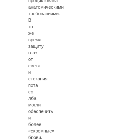
продиктована
анатомическими
требованиями.
В
то
же
время
защиту
глаз
от
света
и
стекания
пота
со
лба
могли
обеспечить
и
более
«скромные»
брови.