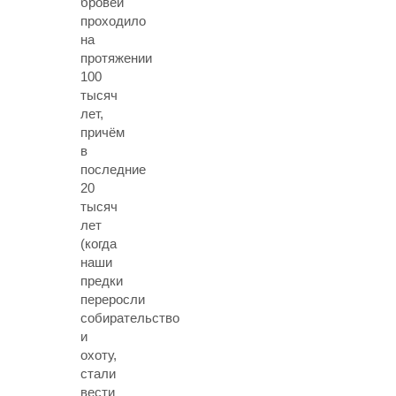
бровей
проходило
на
протяжении
100
тысяч
лет,
причём
в
последние
20
тысяч
лет
(когда
наши
предки
переросли
собирательство
и
охоту,
стали
вести