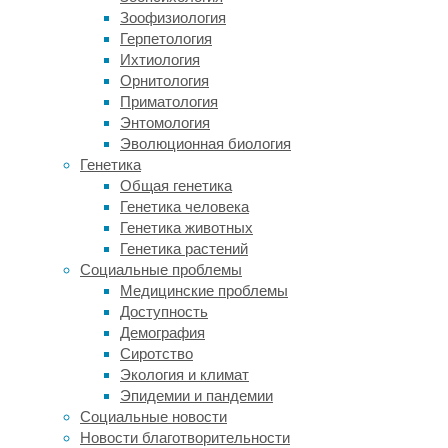
Зоофизиология
в
Герпетология
глаза
Ихтиология
явное
Орнитология
отличие
Приматология
в
Энтомология
строении
Эволюционная биология
и
Генетика
форме
Общая генетика
черепа.
Генетика человека
В
Генетика животных
частности,
Генетика растений
эти
Социальные проблемы
гоминиды
Медицинские проблемы
имели
Доступность
крупные
Демография
и
Сиротство
сильно
Экология и климат
нависающие
Эпидемии и пандемии
над
Социальные новости
глазницами
Новости благотворительности
возвышения,