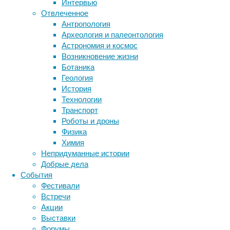
Интервью
пота
Отвлеченное
и
Антропология
других
Археология и палеонтология
Метки
жидкостей,
Астрономия и космос
а
биология
Возникновение жизни
бактерии
ДНК
во-
Ботаника
биотехнология
вирусы
восприятие
вторых,
Геология
животные
генетика
являются
дети
диагностика
История
одним
здоровье
знания
иммунитет
Технологии
из
Транспорт
инфекции
инструменты и методы
важнейших
Роботы и дроны
исследования
средств
климат
когнитивистика
Физика
коммуникации.
медицина
Химия
метаболизм
лекарства
Непридуманные истории
мозг
Добрые дела
неврология
наука
События
нейробиология
нейроновости
Фестивали
нейрофизиология
общество
обучение
Встречи
питание
онкология
память
палеонтология
Акции
психология
поведение
психиатрия
Выставки
Форумы