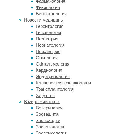
Фармакология
в
Физиология
выживании
Биотехнология
и
Новости медицины
развитии
Геронтология
древних
Гинекология
людей.
Педиатрия
Неонатология
Тому,
Психиатрия
кто
Онкология
хоть
Офтальмология
однажды
Кардиология
видел
Эндокринология
изображение
Клиническая токсикология
неандертальца
Трансплантология
или
Хирургия
других
В мире животных
дальних
Ветеринария
родственников
Зоозащита
человека
Зоонаходки
разумного,
Зоопатологии
наверняка
Зоопсихология
бросилось