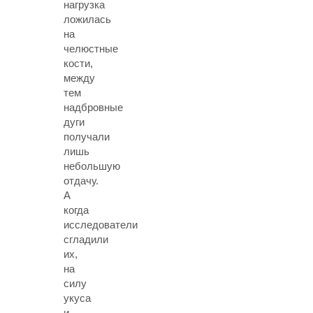
нагрузка
ложилась
на
челюстные
кости,
между
тем
надбровные
дуги
получали
лишь
небольшую
отдачу.
А
когда
исследователи
сгладили
их,
на
силу
укуса
и