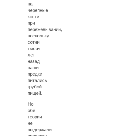
на
черепные
кости
при
пережёвывании,
поскольку
сотни
тысяч
лет
назад
наши
предки
питались
грубой
пищей.
Но
обе
теории
не
выдержали
проверки.