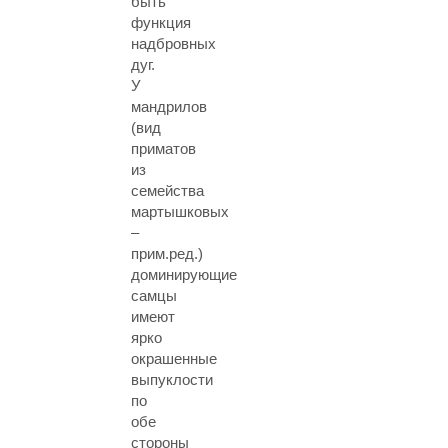
быть
функция
надбровных
дуг.
У
мандрилов
(вид
приматов
из
семейства
мартышковых
–
прим.ред.)
доминирующие
самцы
имеют
ярко
окрашенные
выпуклости
по
обе
стороны