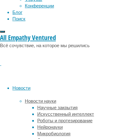
социология
социальные проблемы
сон
Конференции
С
физиология
эволюция
экология
Блог
их
эмоции
эпидемия
этология
Поиск
помощью
мы
выражаем
All Empathy Ventured
такие
эмоции,
Всё сочувствие, на которое мы решились
как
удивление,
испуг,
недовольство
и
прочее.
Новости
И,
вероятно,
Новости науки
именно
Научные закрытия
поэтому
Искусственный интеллект
брови
Роботы и протезирование
сыграли
Нейронауки
решающую
Микробиология
роль