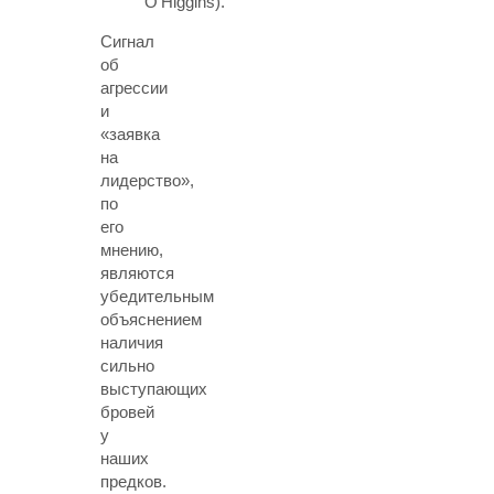
O’Higgins).
Сигнал
об
агрессии
и
«заявка
на
лидерство»,
по
его
мнению,
являются
убедительным
объяснением
наличия
сильно
выступающих
бровей
у
наших
предков.