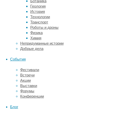
Ботаника
(США)
Геология
поясняют,
История
что,
Технологии
вероятно,
Транспорт
в
Роботы и дроны
первом
Физика
случае
Химия
надбровные
Непридуманные истории
дуги
Добрые дела
являлись
своего
События
рода
символом
Фестивали
агрессии
Встречи
и
Акции
господства
Выставки
(как
Форумы
рога
Конференции
оленя).
Однако
Блог
такие