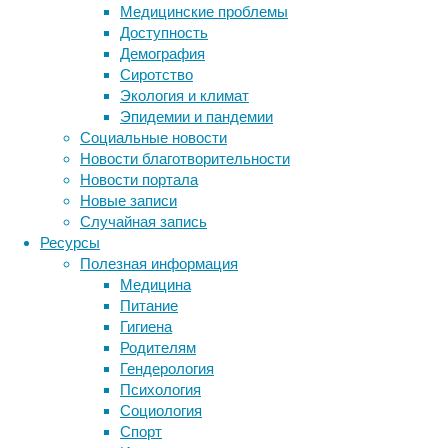
в
Медицинские проблемы
которой
Доступность
всё
Демография
продумано
Сиротство
до
Экология и климат
мелочей.
Эпидемии и пандемии
Например,
Социальные новости
брови
Новости благотворительности
выполняют
Новости портала
сразу
Новые записи
несколько
Случайная запись
функций:
Ресурсы
во-
Полезная информация
первых,
Медицина
защищают
Питание
глаза
Гигиена
от
Родителям
сильного
Гендерология
света,
Психология
стекания
Социология
на
Спорт
них