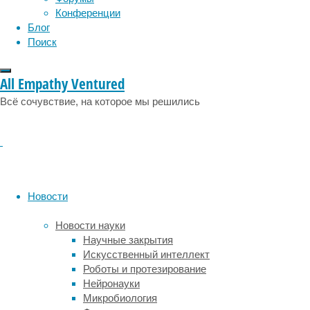
эмоции
эпидемия
то
этология
Конференции
есть
Блог
во
Поиск
времена
Второго
All Empathy Ventured
переходного
периода
Всё сочувствие, на которое мы решились
или
Нового
царства.
По
данным
исследователей,
Новости
это
древнейший
Новости науки
случай
Научные закрытия
чумной
Искусственный интеллект
инфекции,
Роботы и протезирование
выявленный
Нейронауки
за
Микробиология
пределами