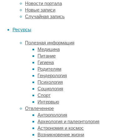
чем
Новости портала
выявленный
Новые записи
случай
Случайная запись
из
Древнего
Ресурсы
Египта.
Так,
Полезная информация
совсем
Медицина
недавно
Питание
анализ
Гигиена
останков
Родителям
древних
Гендерология
охотников-
Психология
собирателей
Социология
из
Спорт
нескольких
Интервью
могильников
Отвлеченное
Прибайкалья
Антропология
показал,
Археология и палеонтология
что
Астрономия и космос
доисторические
Возникновение жизни
сибиряки