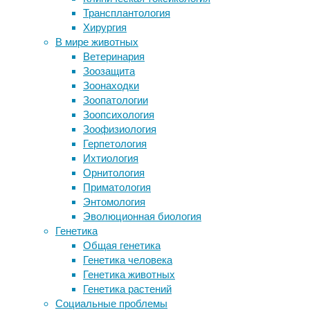
бактерии
,
Трансплантология
Глубокое обучение помогло
ДНК
,
Хирургия
декодировать образы букв в мозгу
инфекции
,
В мире животных
человека
палеоантропология
Ветеринария
Бактерии кишечника способны
Зоозащита
накапливать лекарства, снижая их
Франк
Зоонаходки
эффективность
Майкснер
Зоопатологии
История и эволюция рекламной
(Frank
Зоопсихология
индустрии
Maixner)
Зоофизиология
Желчные кислоты уменьшают
из
Герпетология
удовольствие от кокаина
исследовательского
Ихтиология
центра
Орнитология
Eurac
Следите за новостями
Приматология
Research
Энтомология
совместно
Эволюционная биология
с
Генетика
коллегами
Общая генетика
проанализировал
Генетика человека
образцы,
Генетика животных
извлеченные
Генетика растений
из
Социальные проблемы
древнеегипетской