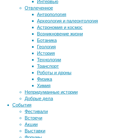
Интервью
ДНК
Отвлеченное
Метки
чумной
Антропология
палочки
биология
Археология и палеонтология
бактерии
ДНК
(
Yersinia
Астрономия и космос
биотехнология
вирусы
восприятие
pestis
),
Возникновение жизни
животные
генетика
дети
которая
диагностика
Ботаника
говорит
здоровье
знания
иммунитет
Геология
о
История
инфекции
инструменты и методы
том,
Технологии
исследования
что
климат
когнитивистика
Транспорт
чума
медицина
Роботы и дроны
поражала
метаболизм
лекарства
Физика
жителей
мозг
Химия
неврология
наука
Египта
Непридуманные истории
нейробиология
нейроновости
около
Добрые дела
нейрофизиология
1686–
общество
обучение
События
1449
питание
онкология
память
палеонтология
Фестивали
годов
психология
поведение
психиатрия
Встречи
до
Акции
социология
социальные проблемы
сон
нашей
Выставки
физиология
эволюция
экология
эры,
Форумы