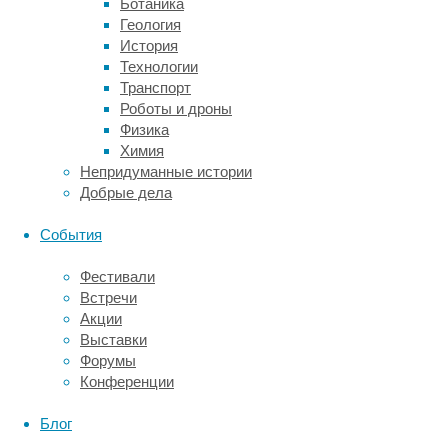
Ботаника
страдали
Геология
от
История
вспышек
Технологии
чумы
Транспорт
больше
Роботы и дроны
пяти
Физика
тысяч
Химия
лет
Непридуманные истории
назад,
Добрые дела
то
есть
События
в
эпоху
Фестивали
неолита.
Встречи
Примерно
Акции
к
Выставки
тому
Форумы
же
Конференции
периоду
относятся
Блог
и