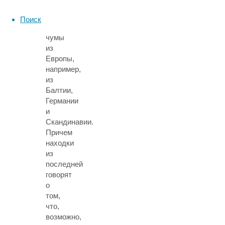
древнейшие
выявленные
Поиск
случаи
чумы
из
Европы,
например,
из
Балтии,
Германии
и
Скандинавии.
Причем
находки
из
последней
говорят
о
том,
что,
возможно,