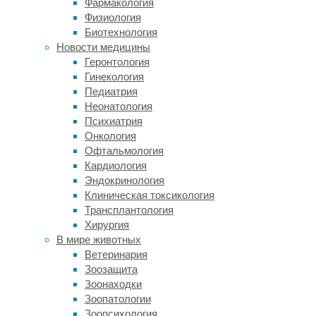
Фармакология
Евразии.
Физиология
Результаты
Биотехнология
проделанной
Новости медицины
работы
Геронтология
ученые
Гинекология
озвучили
Педиатрия
во
Неонатология
время
Психиатрия
доклада
Онкология
на
Офтальмология
Европейской
Кардиология
конференции
Эндокринология
ассоциации
Клиническая токсикология
палеопатологов,
Трансплантология
которая
Хирургия
в
В мире животных
этом
Ветеринария
году
Зоозащита
проходила
Зоонаходки
в
Зоопатологии
Лейдене.
Зоопсихология