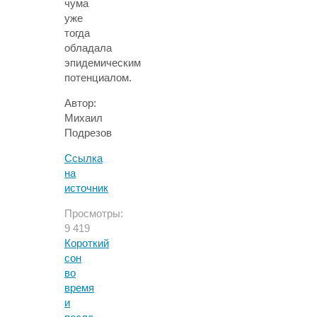
чума
уже
тогда
обладала
эпидемическим
потенциалом.
Автор:
Михаил
Подрезов
Ссылка
на
источник
Просмотры:
9 419
Короткий
сон
во
время
и