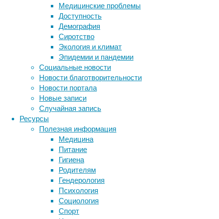
Медицинские проблемы
мумии
Доступность
взрослого
Демография
мужчины,
Сиротство
которая
Экология и климат
хранится
Эпидемии и пандемии
в
Социальные новости
Египетском
Новости благотворительности
музее
Новости портала
Турина.
Новые записи
Случайная запись
Ресурсы
Полезная информация
Медицина
Питание
Гигиена
Ученые
Родителям
обнаружили
Гендерология
в
Психология
тканях
Социология
этого
Спорт
человека