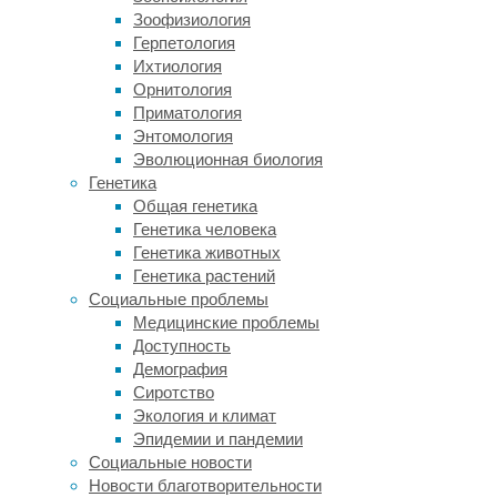
При
Зоофизиология
этом
Герпетология
исследования
Ихтиология
последних
Орнитология
лет
Приматология
говорят
Энтомология
о
Эволюционная биология
том,
Генетика
что
Общая генетика
люди
Генетика человека
сталкивались
Генетика животных
с
Генетика растений
чумной
Социальные проблемы
инфекцией
Медицинские проблемы
как
Доступность
минимум
Демография
на
Сиротство
две
Экология и климат
тысячи
Эпидемии и пандемии
лет
Социальные новости
раньше,
Новости благотворительности