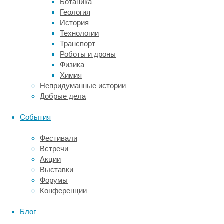
Ботаника
оставляет
Геология
не
История
больше
Технологии
процента
Транспорт
всех
Роботы и дроны
новых
Физика
случаев
Химия
ковида.
Непридуманные истории
Добрые дела
За
год
События
дельта-
вариант
Фестивали
захватил
Встречи
мир
Акции
—
Выставки
и
Форумы
заложил
Конференции
основу
для
Блог
нового