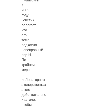
пневмонии
в
2003
году.
Генетик
полагает,
что
его
тоже
подкосил
неисправный
nsp14.
По
крайней
мере,
в
лабораторных
экспериментах
этого
действительно
хватило,
чтобы