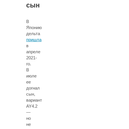
сын
В
Японию
дельта
пришла
в
апреле
2021-
го.
В
июле
ее
догнал
сын,
вариант
AY4.2
—
но
не