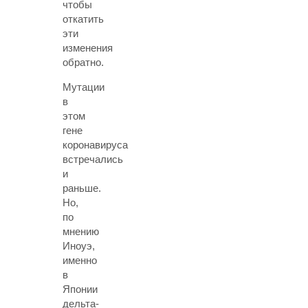
чтобы
откатить
эти
изменения
обратно.
Мутации
в
этом
гене
коронавируса
встречались
и
раньше.
Но,
по
мнению
Иноуэ,
именно
в
Японии
дельта-