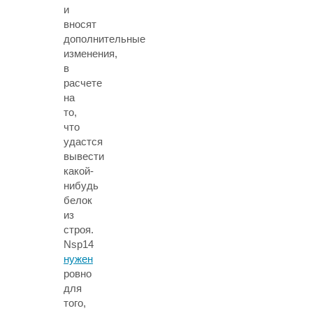
и
вносят
дополнительные
изменения,
в
расчете
на
то,
что
удастся
вывести
какой-
нибудь
белок
из
строя.
Nsp14
нужен
ровно
для
того,