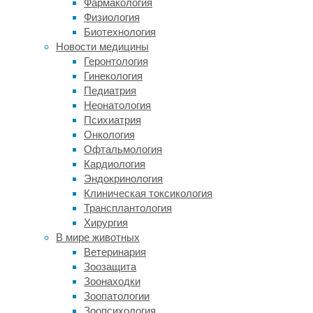
Фармакология
две
Физиология
мутации,
Биотехнология
E484Q
Новости медицины
и
Геронтология
P681R
Гинекология
—
Педиатрия
раньше
Неонатология
они
Психиатрия
в
Онкология
одной
Офтальмология
последовательности
Кардиология
никогда
Эндокринология
не
Клиническая токсикология
встречались.
Трансплантология
Первая
Хирургия
сделала
В мире животных
новый
Ветеринария
вариант
Зоозащита
вируса
Зоонаходки
менее
Зоопатологии
заметным
Зоопсихология