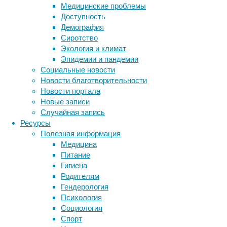
Медицинские проблемы
более
Доступность
агрессивный
Демография
вариант,
Сиротство
который
Экология и климат
однажды
Эпидемии и пандемии
сменит
Социальные новости
ее
Новости благотворительности
на
Новости портала
престоле.
Новые записи
Но
Случайная запись
пока
Ресурсы
события
Полезная информация
развиваются
Медицина
совсем
Питание
не
Гигиена
так.
Родителям
Рассказываем,
Гендерология
как
Психология
в
Социология
Японии,
Спорт
России