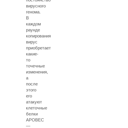
вирусного
генома.
В
каждом
раунде
копирования
вирус
приобретает
какие-
то
точечные
изменения,
а
после
этого
его
атакуют
клеточные
белки
APOBEC
—