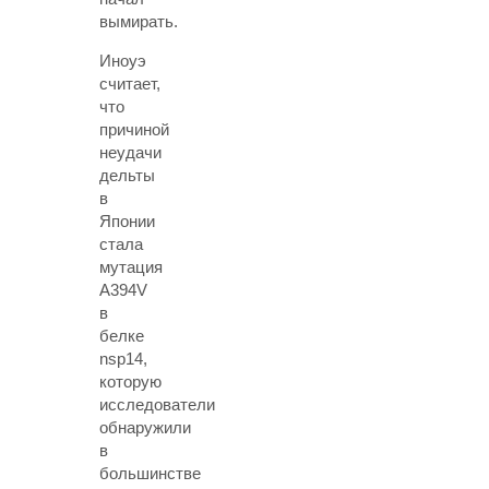
вымирать.
Иноуэ
считает,
что
причиной
неудачи
дельты
в
Японии
стала
мутация
A394V
в
белке
nsp14,
которую
исследователи
обнаружили
в
большинстве