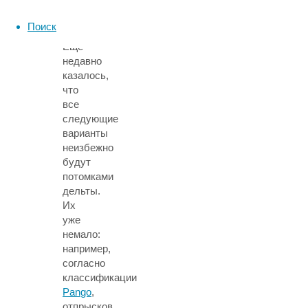
этапа
эволюции
Поиск
коронавируса.
Еще
недавно
казалось,
что
все
следующие
варианты
неизбежно
будут
потомками
дельты.
Их
уже
немало:
например,
согласно
классификации
Pango
,
отпрысков