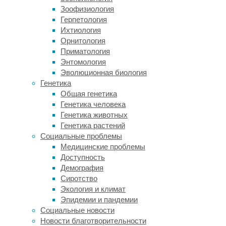
для
Зоофизиология
антител,
Герпетология
вторая
Ихтиология
—
Орнитология
позволила
Приматология
ему
Энтомология
лучше
Эволюционная биология
приклеиваться
Генетика
к
Общая генетика
клеткам.
Генетика человека
Этот
Генетика животных
дуэт
Генетика растений
в
Социальные проблемы
июне
Медицинские проблемы
2021-
Доступность
го
Демография
помог
Сиротство
варианту
Экология и климат
B.1.617.2
Эпидемии и пандемии
(он
Социальные новости
же
Новости благотворительности