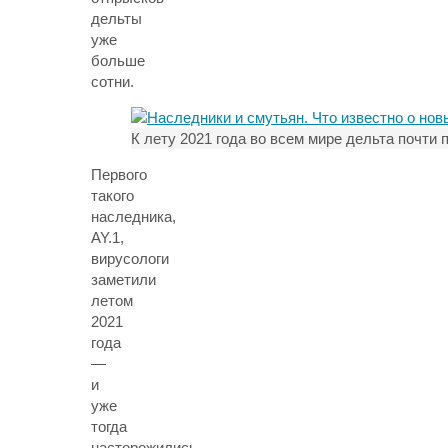
дельты
уже
больше
сотни.
К лету 2021 года во всем мире дельта почти
Первого
такого
наследника,
AY.1,
вирусологи
заметили
летом
2021
года
—
и
уже
тогда
насторожились.