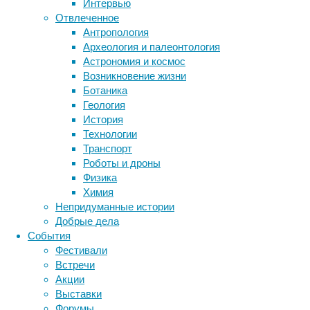
Интервью
и
Отвлеченное
ЮАР
Антропология
на
Метки
Археология и палеонтология
смену
биология
Астрономия и космос
дельте
бактерии
ДНК
Возникновение жизни
пришли
биотехнология
вирусы
восприятие
Ботаника
другие
животные
генетика
дети
диагностика
Геология
варианты
здоровье
знания
иммунитет
История
—
Технологии
инфекции
инструменты и методы
и
Транспорт
о
исследования
климат
когнитивистика
Роботы и дроны
том,
медицина
Физика
что
метаболизм
лекарства
Химия
из
мозг
Непридуманные истории
неврология
этого
наука
Добрые дела
вышло.
нейробиология
нейроновости
События
нейрофизиология
общество
обучение
Фестивали
питание
онкология
память
палеонтология
Встречи
психология
поведение
психиатрия
Акции
Выставки
социология
социальные проблемы
сон
Форумы