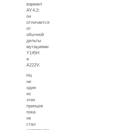
вариант
AY.4.2:
он
отличается
от
обычной
дельты
мутациями
Y145H
и
A222V.
Но
ни
один
из
этих
принцев
пока
не
стал