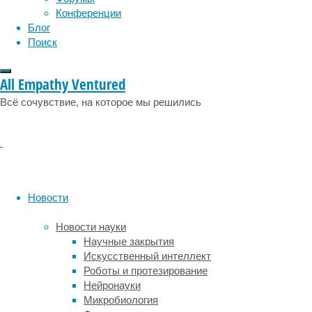
физиология
эволюция
экология
Конференции
эмоции
эпидемия
этология
Блог
Поиск
В
All Empathy Ventured
ноябре
Всё сочувствие, на которое мы решились
2020
года
вирусологи
заметили
в
базе
GISAID
Новости
необычный
геном
Новости науки
коронавируса.
Научные закрытия
В
Искусственный интеллект
его
Роботы и протезирование
спайк-
Нейронауки
белке
Микробиология
были