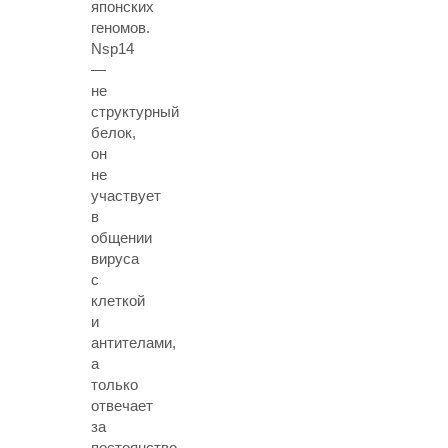
японских
геномов.
Nsp14
—
не
структурный
белок,
он
не
участвует
в
общении
вируса
с
клеткой
и
антителами,
а
только
отвечает
за
постоянство