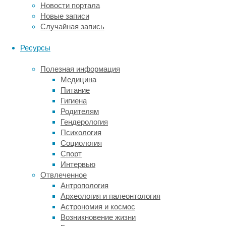
дельта)
Новости портала
сбросить
Новые записи
с
Случайная запись
трона
своих
Ресурсы
предшественников
—
Полезная информация
альфу,
Медицина
бету
Питание
и
Гигиена
гамму
Родителям
—
Гендерология
и
Психология
занять
Социология
их
Спорт
место.
Интервью
Сейчас
Отвлеченное
на
Антропология
их
Археология и палеонтология
долю
Астрономия и космос
новый
Возникновение жизни
тиран