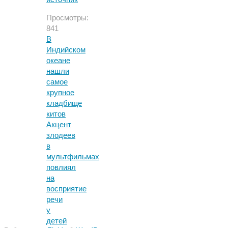
Просмотры:
841
В
Индийском
океане
нашли
самое
крупное
кладбище
китов
Акцент
злодеев
в
мультфильмах
повлиял
на
восприятие
речи
у
детей