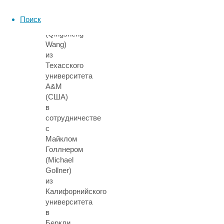
и
Цинчэн
Поиск
Ван
(Qingsheng
Wang)
из
Техасского
университета
A&M
(США)
в
сотрудничестве
с
Майклом
Голлнером
(Michael
Gollner)
из
Калифорнийского
университета
в
Беркли