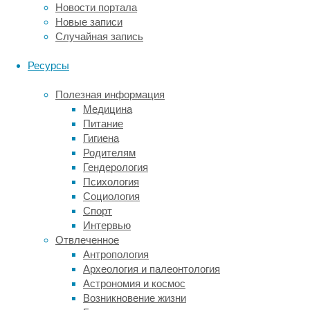
Новости портала
в
Новые записи
научном
Случайная запись
журнале
Fuel
,
Ресурсы
предложили
принципиально
Полезная информация
иной
Медицина
подход
Питание
к
Гигиена
решению
Родителям
этой
Гендерология
проблемы.
Психология
Они
Социология
провели
Спорт
первый
Интервью
в
Отвлеченное
истории
Антропология
масштабный
Археология и палеонтология
эксперимент
Астрономия и космос
с
Возникновение жизни
«прирученным»