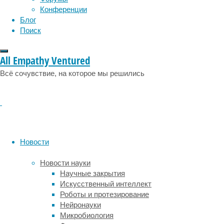
или
Конференции
буровой
Блог
платформе,
Поиск
у
спасателей
практически
All Empathy Ventured
нет
Всё сочувствие, на которое мы решились
хороших
решений.
Они
могут
либо
оставить
нефтяное
Новости
пятно
медленно
Новости науки
расползаться
Научные закрытия
по
Искусственный интеллект
воде,
Роботы и протезирование
уничтожая
Нейронауки
прибрежную
Микробиология
флору