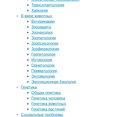
Трансплантология
сжигания
сильно сократили их популяцию
Хирургия
Выявлены механизмы нарушений
В мире животных
сознания
12/06/2026,
Ветеринария
Свернули и зондируем
11:00
Зоозащита
Витамин D поможет предотвратить
12/06/2026
Зоонаходки
развитие ревматоидного артрита
технологии
,
Зоопатологии
экология
Зоопсихология
Следите за новостями
Зоофизиология
Американские
Герпетология
ученые
Ихтиология
разработали
Орнитология
новый
Приматология
способ
Энтомология
ликвидации
Эволюционная биология
морских
Генетика
разливов
Общая генетика
нефти
Генетика человека
с
Генетика животных
помощью
Генетика растений
управляемых
Социальные проблемы
огненных