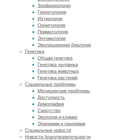
загрязняется
Зоофизиология
тоннами
Герпетология
сажи,
Ихтиология
а
Орнитология
на
Приматология
воде
Энтомология
остается
Эволюционная биология
слой
Генетика
токсичного
Общая генетика
смолистого
Генетика человека
остатка,
Генетика животных
который
Генетика растений
все
Социальные проблемы
равно
Медицинские проблемы
вредит
Доступность
морским
Демография
жителям.
Сиротство
Экология и климат
Авторы
Эпидемии и пандемии
нового
Социальные новости
исследования,
Новости благотворительности
опубликованного