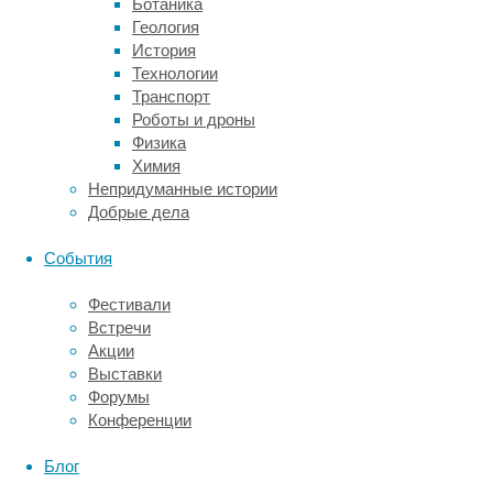
Ботаника
огненным
Геология
торнадо
История
и
Технологии
доказали,
Транспорт
что
Роботы и дроны
этот
Физика
грозный
Химия
природный
Непридуманные истории
феномен
Добрые дела
может
работать
События
на
благо
Фестивали
природы.
Встречи
Научную
Акции
работу
Выставки
возглавили
Форумы
Элейн
Конференции
Оран
(Elaine
Блог
Oran)