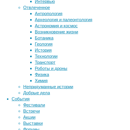
Интервью
биотехнология
вирусы
восприятие
Отвлеченное
животные
генетика
дети
диагностика
Антропология
здоровье
знания
иммунитет
Археология и палеонтология
Астрономия и космос
инфекции
инструменты и методы
Возникновение жизни
исследования
климат
когнитивистика
Ботаника
медицина
Геология
метаболизм
лекарства
История
мозг
Технологии
неврология
наука
Транспорт
нейробиология
нейроновости
Роботы и дроны
нейрофизиология
общество
обучение
Физика
Когда
питание
онкология
память
палеонтология
Химия
в
психология
поведение
психиатрия
Непридуманные истории
открытом
Добрые дела
социология
социальные проблемы
сон
море
События
физиология
эволюция
происходит
экология
Фестивали
масштабная
эмоции
эпидемия
этология
Встречи
авария
Акции
на
Выставки
танкере
Форумы