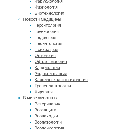
Фармакология
и
Физиология
фауну,
Биотехнология
либо
Новости медицины
поджечь
Геронтология
его
Гинекология
прямо
Педиатрия
на
Неонатология
поверхности,
Психиатрия
что
Онкология
порождает
Офтальмология
массу
Кардиология
новых
Эндокринология
проблем.
Клиническая токсикология
В
Трансплантология
небо
Хирургия
поднимаются
В мире животных
огромные
Ветеринария
клубы
Зоозащита
едкого
Зоонаходки
дыма,
Зоопатологии
атмосфера
Зоопсихология