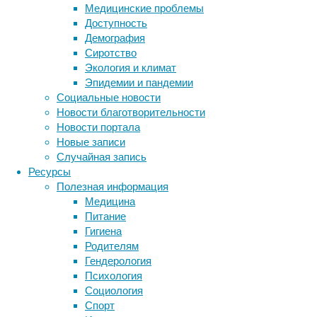
Медицинские проблемы
смерчей.
Доступность
Они
Демография
выяснили,
Сиротство
что
Экология и климат
искусственно
Эпидемии и пандемии
созданные
Социальные новости
огненные
Новости благотворительности
вихри
Новости портала
способны
Новые записи
уничтожать
Случайная запись
нефтяные
Ресурсы
пятна
Полезная информация
на
Медицина
воде
Питание
гораздо
Гигиена
быстрее
Родителям
и
Гендерология
экологичнее
Психология
всех
Метки
Социология
существующих
биология
Спорт
аналогов.
бактерии
ДНК