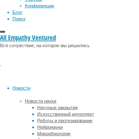
коллег.
Конференции
Блог
В целом
Поиск
своей д
коллег)
подчине
All Empathy Ventured
выбират
Всё сочувствие, на которое мы решились
Авторы 
должны 
порядке
поддерж
оставля
гуманис
Новости
не прос
Новости науки
Научные закрытия
Ссылка 
Искусственный интеллект
Роботы и протезирование
Просмо
Нейронауки
Ученые 
Микробиология
морски