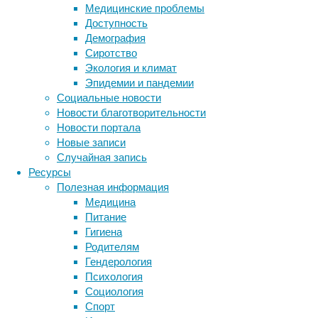
которой
Медицинские проблемы
улыбки 
Доступность
актерск
Демография
Сиротство
Сигнали
Экология и климат
депресс
Эпидемии и пандемии
отдельн
Социальные новости
намекал
Новости благотворительности
достато
Новости портала
депресс
Новые записи
жизненн
Случайная запись
этим по
Ресурсы
Полезная информация
Огранич
Медицина
другим 
Питание
полную 
Гигиена
заболев
Родителям
госпита
Гендерология
Выборо
Психология
определ
Социология
Спорт
Прозрач