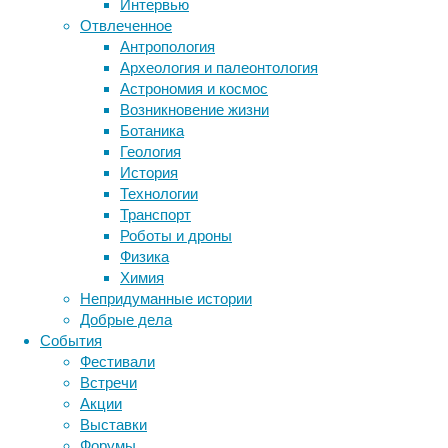
Интервью
полност
Отвлеченное
Антропология
Защита
Археология и палеонтология
полност
Астрономия и космос
осведом
Возникновение жизни
пример.
Ботаника
Геология
Авторы 
История
о депре
Технологии
сталкив
Транспорт
жестоко
Роботы и дроны
до конц
Физика
людей. 
Химия
своего 
Непридуманные истории
В этом 
Добрые дела
всего, 
События
факт на
Фестивали
Встречи
Исследо
Акции
на прот
Выставки
стратег
Форумы