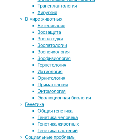
расска
Трансплантология
Миф о человеческом
Авторы 
Хирургия
оплодотворении
же, как
В мире животных
Биологи получили вещество,
заболев
Ветеринария
выделяющее золото из морской
отталки
Зоозащита
воды
том, ка
Зоонаходки
Археоптерикс в полете махал
Зоопатологии
крыльями
После с
Зоопсихология
Не цельнометаллический астероид
и техни
Зоофизиология
подразд
Герпетология
стратег
Ихтиология
рабочем
Орнитология
Приматология
Сокрыт
Энтомология
за собо
Эволюционная биология
Генетика
Фабрик
Общая генетика
ложной 
Генетика человека
походе 
Генетика животных
невроло
Генетика растений
Маскир
Социальные проблемы