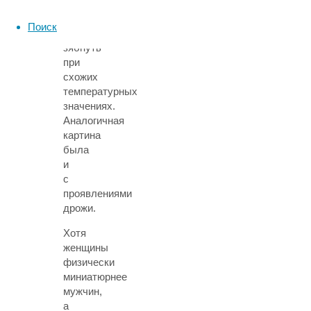
Большинство
добровольцев
Поиск
начинали
зябнуть
при
схожих
температурных
значениях.
Аналогичная
картина
была
и
с
проявлениями
дрожи.
Хотя
женщины
физически
миниатюрнее
мужчин,
а