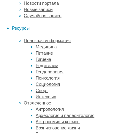
им
Новости портала
комфортно
Новые записи
и
Случайная запись
не
мерзнут
Ресурсы
ли
они.
Полезная информация
Кроме
Медицина
того,
Питание
у
Гигиена
добровольцев
Родителям
отслеживали
Гендерология
признаки
Психология
дрожи.
Социология
Спорт
Вопреки
Интервью
ожиданиям,
Отвлеченное
исследователи
Антропология
не
Археология и палеонтология
выявили
Астрономия и космос
особых
Возникновение жизни
различий