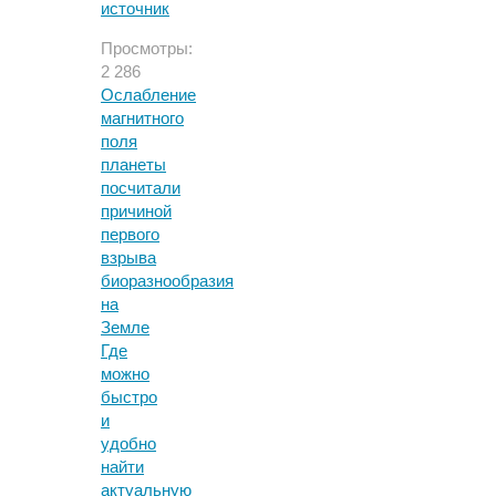
источник
Просмотры:
2 286
Ослабление
магнитного
поля
планеты
посчитали
причиной
первого
взрыва
биоразнообразия
на
Земле
Где
можно
быстро
и
удобно
найти
актуальную