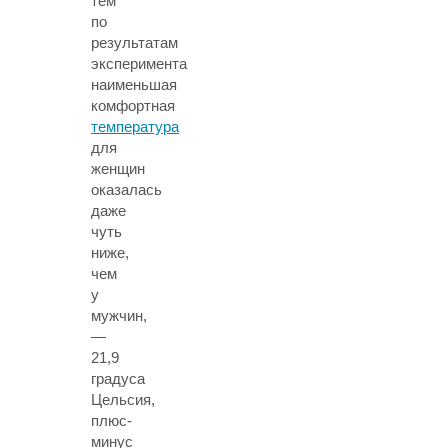
тем
по
результатам
эксперимента
наименьшая
комфортная
температура
для
женщин
оказалась
даже
чуть
ниже,
чем
у
мужчин,
—
21,9
градуса
Цельсия,
плюс-
минус