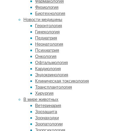
Фармакология
кожи
Физиология
и
Биотехнология
тела.
Новости медицины
Испытуемые
Геронтология
по
Гинекология
пять
Педиатрия
часов
Неонатология
находились
Психиатрия
в
Онкология
комнате
Офтальмология
с
Кардиология
регулируемой
Эндокринология
температурой,
Клиническая токсикология
которую
Трансплантология
меняли
Хирургия
от
В мире животных
17
Ветеринария
до
Зоозащита
31
Зоонаходки
градуса
Зоопатологии
Цельсия.
Зоопсихология