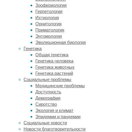
Для
Зоофизиология
чистоты
Герпетология
эксперимента
Ихтиология
всем
Орнитология
выдали
Приматология
одинаковую
Энтомология
одежду
Эволюционная биология
—
Генетика
рубашки,
Общая генетика
шорты
Генетика человека
или
Генетика животных
юбки
Генетика растений
и
Социальные проблемы
носки.
Медицинские проблемы
При
Доступность
каждом
Демография
температурном
Сиротство
режиме
Экология и климат
участников
Эпидемии и пандемии
опрашивали,
Социальные новости
насколько
Новости благотворительности