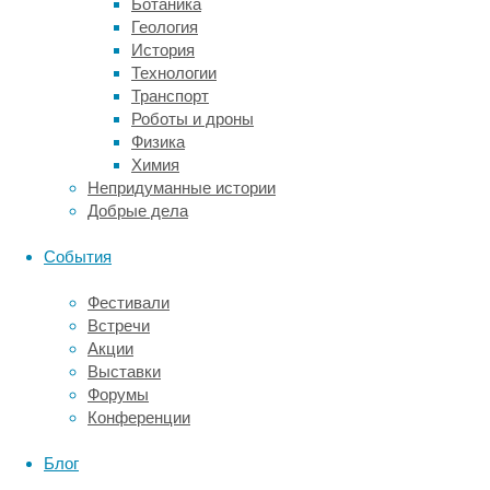
Ботаника
в
Геология
температурном
История
восприятии
Технологии
у
Транспорт
мужчин
Роботы и дроны
и
Физика
женщин
Химия
и
Непридуманные истории
во
Добрые дела
вторичных
показателях
События
терморегуляции,
включая
Фестивали
поглощение
Встречи
глюкозы,
Акции
электрическую
Выставки
активность
Форумы
мышц
Конференции
и
температуру
Блог
кожи.