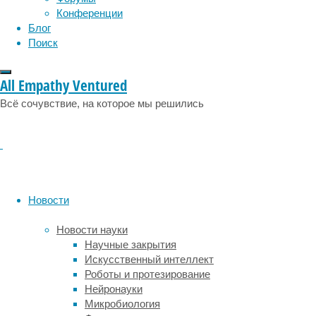
эмоции
эпидемия
—
этология
Конференции
16
Блог
женщин
Поиск
и
12
All Empathy Ventured
мужчин.
Перед
Всё сочувствие, на которое мы решились
исследованием
у
них
измерили
ряд
метаболических
Новости
параметров,
включая
Новости науки
уровень
Научные закрытия
бурого
Искусственный интеллект
жира
Роботы и протезирование
в
Нейронауки
организме,
Микробиология
температуру