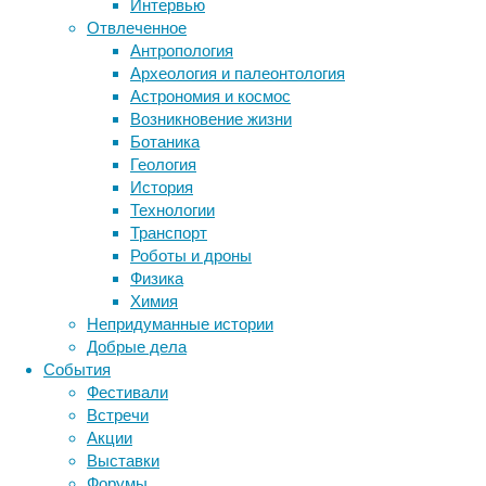
Интервью
Для
Отвлеченное
Метки
эксперимента,
Антропология
результаты
биология
Археология и палеонтология
бактерии
ДНК
которого
Астрономия и космос
биотехнология
вирусы
восприятие
опубликовал
Возникновение жизни
животные
генетика
дети
журнал
диагностика
Ботаника
Proceedings
здоровье
знания
иммунитет
Геология
of
История
инфекции
инструменты и методы
the
Технологии
исследования
National
климат
когнитивистика
Транспорт
Academy
медицина
Роботы и дроны
of
метаболизм
лекарства
Физика
Sciences
,
мозг
Химия
неврология
наука
привлекли
Непридуманные истории
нейробиология
нейроновости
здоровых
Добрые дела
нейрофизиология
и
общество
обучение
События
стройных
питание
онкология
память
палеонтология
Фестивали
молодых
психология
поведение
психиатрия
Встречи
людей
Акции
социология
социальные проблемы
сон
обоего
Выставки
физиология
эволюция
экология
пола
Форумы