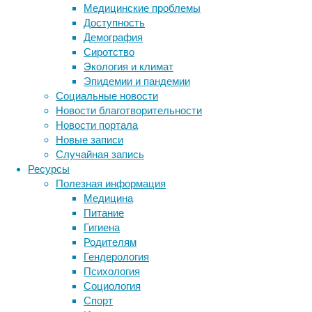
Медицинские проблемы
по
Доступность
этому
Демография
вопросу
Сиротство
немного,
Экология и климат
группа
Эпидемии и пандемии
американских
Социальные новости
ученых
Новости благотворительности
решила
Новости портала
выяснить,
Новые записи
насколько
Случайная запись
в
Ресурсы
действительности
Полезная информация
правдив
Медицина
стереотип.
Питание
Гигиена
Родителям
Гендерология
Психология
Социология
Спорт