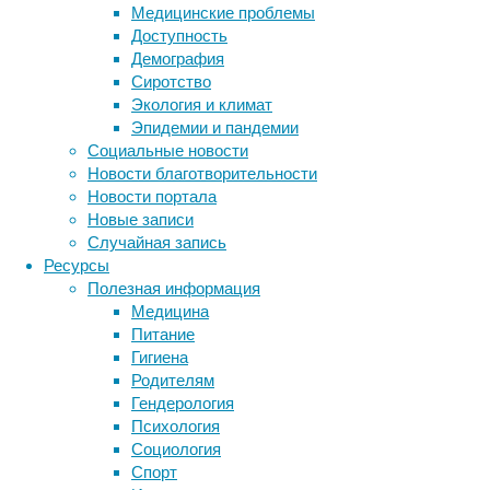
Медицинские проблемы
нормаль
Доступность
отмечае
Демография
Подобны
Сиротство
последс
Экология и климат
Эпидемии и пандемии
Плацент
Социальные новости
ребенка
Новости благотворительности
многими
Новости портала
забирая
Новые записи
на отхо
Случайная запись
за мног
Ресурсы
плацент
Полезная информация
ребенко
Медицина
рождени
Питание
Плацент
Гигиена
аномали
Родителям
изменен
Гендерология
тромбоз
Психология
Социология
Спорт
Ги