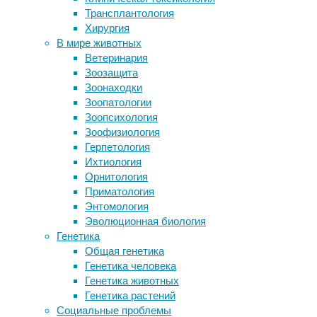
беремен
Трансплантология
офисных работников
исследо
Хирургия
Хорошая память у женщин мешает
результ
В мире животных
диагностике
При это
Ветеринария
Обнаружен новый потенциальный
положи
Зоозащита
механизм потери зрения
собранн
Зоонаходки
Дофаминовая спонтанность
прежде
Зоопатологии
Иммунные клетки роют ходы в
(извест
Зоопсихология
нашем теле
авторы 
Зоофизиология
одного,
Герпетология
Ихтиология
«Больши
Орнитология
беремен
Приматология
этот ви
Энтомология
статьи 
Эволюционная биология
того, ч
Генетика
подтвер
Общая генетика
женщин
Генетика человека
Генетика животных
В рамка
Генетика растений
проведе
Социальные проблемы
хорошо 