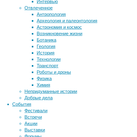
Интервью
в 
Отвлеченное
у
Антропология
Археология и палеонтология
При так
Астрономия и космос
повышае
Возникновение жизни
или гип
Ботаника
действи
Геология
результ
История
консенс
Технологии
коагуля
Транспорт
Несмотр
Роботы и дроны
работы,
Физика
хорошим
Химия
большая
Непридуманные истории
меньше
Добрые дела
События
Доктор 
Фестивали
и даже 
Встречи
рождают
Акции
у всех 
Выставки
попали 
Форумы