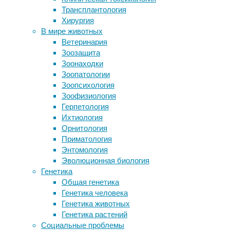
Трансплантология
Копирование действий окружающих
Сотрудн
Хирургия
и риск связали с повреждением
назад п
В мире животных
мозга
регенер
Ветеринария
Бразильские лягушки оказались
в восст
Зоозащита
обладателями ядовитых шипов для
которая
Зоонаходки
бодания
Чтобы п
Зоопатологии
В Израиле обнаружили новый штамм
особое 
Зоопсихология
коронавируса
позволя
Зоофизиология
Вакцина от туберкулёза в
давлени
Герпетология
кремниевая оболочке более
ультраз
Ихтиология
термоустойчива
воздейс
Орнитология
Приматология
Травмир
Энтомология
лучше 
Эволюционная биология
массажа
Генетика
предела
Общая генетика
Translat
Генетика человека
иммунны
Генетика животных
Нейтроф
Генетика растений
уничтож
Социальные проблемы
и обез