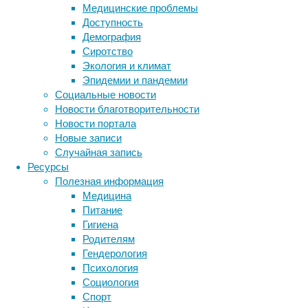
Медицинские проблемы
воспали
Доступность
этапах 
Демография
начинае
Сиротство
Экология и климат
И
Эпидемии и пандемии
с
Социальные новости
в
Новости благотворительности
Новости портала
Мышцы 
Новые записи
необход
Случайная запись
объедин
Ресурсы
предшес
Полезная информация
воспали
Медицина
но заме
Питание
зрелые 
Гигиена
клетки-
Родителям
них пол
Гендерология
в насто
Психология
искусс
Социология
восстан
Спорт
мышцах