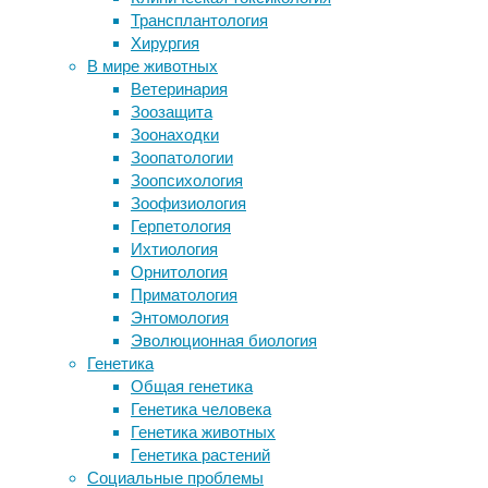
07/06/2020
Трансплантология
Коров покормили отходами конопли
инструменты
Хирургия
и проверили их молоко на
и
В мире животных
психоактивность
методы
,
Ветеринария
Мозг собак уменьшается не из-за
медицина
,
Зоозащита
одомашнивания
неврология
,
Зоонаходки
Ученые определили ген,
нейрофизиология
,
Зоопатологии
ответственный за клеточное
сенсомоторика
Зоопсихология
старение
Зоофизиология
Попугаи и вороны обогнали обезьян
Британским
Герпетология
по нейронам
исследователям
Ихтиология
удалось
Орнитология
примерно
Следите за новостями
Приматология
на
Энтомология
треть
Эволюционная биология
сократить
Генетика
количество
Общая генетика
тиков
Генетика человека
у
Генетика животных
19
Генетика растений
пациентов
Социальные проблемы
с