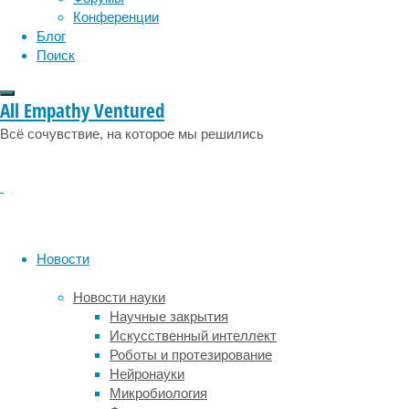
коре
эмоции
эпидемия
этология
Конференции
контрлатерального
Блог
полушария.
Поиск
В
будущем
такой
All Empathy Ventured
метод
Всё сочувствие, на которое мы решились
стимуляции
из-
за
сравнительной
простоты
в
использовании
Новости
можно
будет
Новости науки
применять
Научные закрытия
для
Искусственный интеллект
купирования
Роботы и протезирование
тиков
Нейронауки
при
Микробиология
синдроме