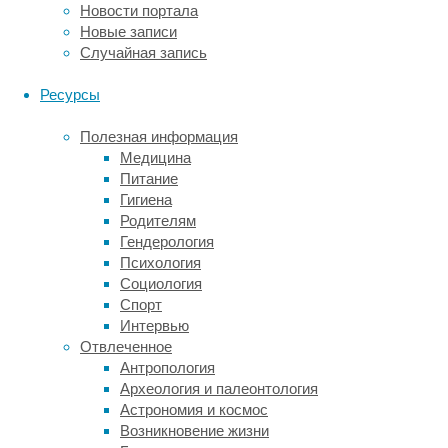
Новости портала
тики
Новые записи
—
Случайная запись
двигательные
и
Ресурсы
вокальные.
Несмотря
Полезная информация
на
Медицина
то,
Питание
что
Гигиена
тики
Родителям
появляются
Гендерология
внезапно,
Психология
большинство
Социология
пациентов
Спорт
с
Интервью
синдромом
Отвлеченное
Туретта
Антропология
сообщают
,
Археология и палеонтология
что
Астрономия и космос
перед
Возникновение жизни
тем,