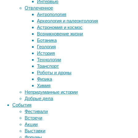
Интервью
ритмично
Отвлеченное
Метки
в
Антропология
мю-
биология
Археология и палеонтология
бактерии
ДНК
диапазоне
Астрономия и космос
биотехнология
вирусы
(10
восприятие
Возникновение жизни
Герц):
животные
генетика
дети
диагностика
Ботаника
подготовительные
здоровье
знания
иммунитет
Геология
эксперименты
История
инфекции
инструменты и методы
показали,
Технологии
исследования
что
климат
когнитивистика
Транспорт
стимуляция
медицина
Роботы и дроны
запястья
метаболизм
лекарства
Физика
в
мозг
Химия
неврология
наука
мю-
Непридуманные истории
нейробиология
нейроновости
диапазоне
Добрые дела
влияет
нейрофизиология
общество
обучение
События
на
питание
онкология
память
палеонтология
Фестивали
соответствующую
психология
поведение
психиатрия
Встречи
активность
Акции
социология
социальные проблемы
сон
в
Выставки
физиология
эволюция
экология
сенсомоторной
Форумы