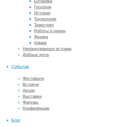
Ботаника
как
Геология
появится
История
сам
Технологии
тик,
Транспорт
они
Роботы и дроны
ощущают
Физика
определенное
Химия
напряжение
Непридуманные истории
—
Добрые дела
что-
то
События
вроде
стремления
Фестивали
дернуться
Встречи
или
Акции
закричать,
Выставки
а
Форумы
сам
Конференции
тик,
соответственно,
Блог
служит