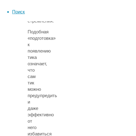
уже
облегчением
Поиск
этого
стремления.
Подобная
«подготовка»
к
появлению
тика
означает,
что
сам
тик
можно
предупредить
и
даже
эффективно
от
него
избавиться