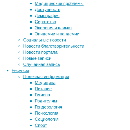
Медицинские проблемы
синдромом
Доступность
Туретта
Демография
с
Сиротство
помощью
Экология и климат
электрической
Эпидемии и пандемии
стимуляции
Социальные новости
срединного
Новости благотворительности
нерва
Новости портала
через
Новые записи
запястье.
Случайная запись
Ресурсы
Полезная информация
Медицина
Питание
Гигиена
Родителям
Гендерология
Психология
Социология
Стимуляция
Спорт
проводилась