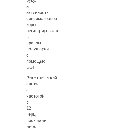
руку,
а
активность
сенсомоторной
коры
регистрировали
в
правом
полушарии
с
помощью
ЭЭГ.
Электрический
сигнал
с
частотой
в
12
Герц
посылали
либо