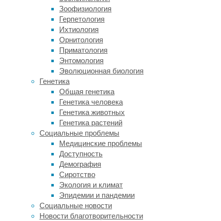
головного
Зоофизиология
мозга,
Герпетология
патологию
Ихтиология
синдрома
Орнитология
Туретта
Приматология
связывают
Энтомология
с
Эволюционная биология
изменением
Генетика
баланса
Общая генетика
работы
Генетика человека
возбуждающих
Генетика животных
и
Генетика растений
ингибирующих
Социальные проблемы
нейронов:
Медицинские проблемы
из-
Доступность
за
Демография
этого
Сиротство
при
Экология и климат
синдроме
Эпидемии и пандемии
возникают
Социальные новости
периодические
Новости благотворительности
нервные