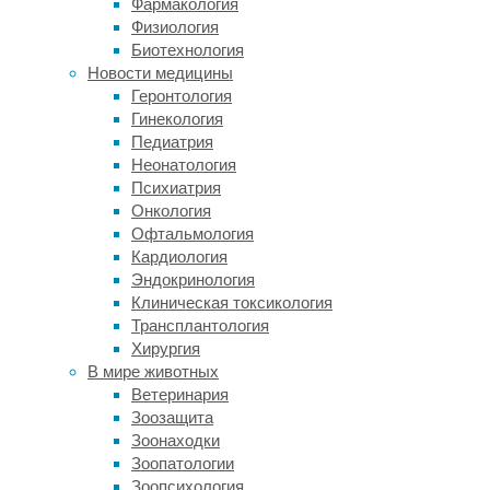
Фармакология
Туретта
Физиология
и
Биотехнология
вне
Новости медицины
лабораторной
Геронтология
практики,
Гинекология
пишут
Педиатрия
ученые
Неонатология
в
Психиатрия
Current
Онкология
Biology
.
Офтальмология
Кардиология
Как
Эндокринология
и
Клиническая токсикология
для
Трансплантология
многих
Хирургия
нарушений,
В мире животных
которые
Ветеринария
возникают
Зоозащита
в
Зоонаходки
ходе
Зоопатологии
развития
Зоопсихология