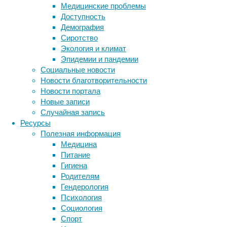
Медицинские проблемы
И
Доступность
Демография
Авторы 
Сиротство
чтобы в
Экология и климат
бодрств
Эпидемии и пандемии
ультраф
Социальные новости
сну.
Новости благотворительности
Новости портала
Во врем
Новые записи
Parp1, 
Случайная запись
соединя
Ресурсы
сна. Во
Полезная информация
активно
Медицина
Так что
Питание
недосып
Гигиена
поврежд
Родителям
свою оч
Гендерология
превращ
Психология
Социология
Спорт