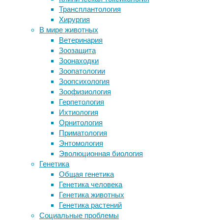
способс
Трансплантология
Растения краснеют в городах
Parp1, 
Хирургия
Йогуртовые бактерии побеждают
В мире животных
лекарственноустойчивых
Авторы 
Ветеринария
Кофе не влияет на риск развития
данио-р
Зоозащита
рака
том чис
Зоонаходки
Найдена возможная причина
активно
Зоопатологии
мультивоспалительного синдрома у
мозга, 
Зоопсихология
детей после COVID-19
сна у ч
Зоофизиология
Герпетология
Связь м
Ихтиология
исследо
Орнитология
мух и д
Приматология
видимос
Энтомология
делящие
Эволюционная биология
сна при
Генетика
кодирую
Общая генетика
Но как 
Генетика человека
быть по
Генетика животных
сенсор 
Генетика растений
Социальные проблемы