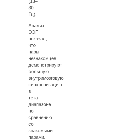
(13–
30
Гц).
Анализ
ЭЭГ
показал,
что
пары
незнакомцев
демонстрируют
большую
внутримозговую
синхронизацию
в
тета-
диапазоне
по
сравнению
со
знакомыми
парами.