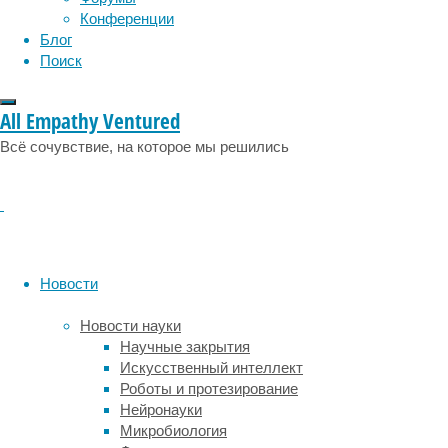
Университета
Конференции
Васэда
Блог
в
Поиск
Японии
показали,
All Empathy Ventured
что
взаимодействие
Всё сочувствие, на которое мы решились
между
незнакомцами
приводит
к
более
высокому
Новости
уровню
меж-
Новости науки
и
Научные закрытия
внутримозговой
Искусственный интеллект
синхронизации
Роботы и протезирование
по
Нейронауки
сравнению
Микробиология
с