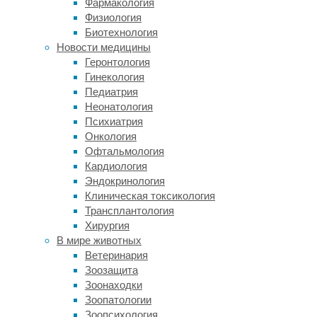
Фармакология
близкими
Физиология
и
Биотехнология
друзьями.
Новости медицины
Работа
Геронтология
опубликована
Гинекология
в
Педиатрия
журнале
Неонатология
Scientific
Психиатрия
Reports
.
Онкология
В
Офтальмология
повседневной
Кардиология
жизни
Эндокринология
мы
Клиническая токсикология
постоянно
Трансплантология
вступаем
Хирургия
в
В мире животных
социальное
Ветеринария
взаимодействие
Зоозащита
и
Зоонаходки
коммуницируем
Зоопатологии
со
Зоопсихология