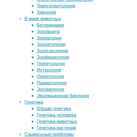
11:44
Трансплантология
Общительным людям труднее
01/05/2024
Хирургия
похудеть
нейроновости
,
В мире животных
Счастье назвали навыком, который
нейрофизиология
,
Ветеринария
можно освоить
отношения
,
Зоозащита
Главная радость – прогулки! Чтобы
социальное
Зоонаходки
бывать на свежем воздухе, Кириллу
взаимодействие
,
Зоопатологии
из Новополоцка нужна коляска
эмоции
,
Зоопсихология
Как нейроны зрительной коры
эмпатия
Зоофизиология
реагируют на сочетание линий
Герпетология
Известно,
Ихтиология
Следите за новостями
что
Орнитология
когда
Приматология
два
Энтомология
человека
Эволюционная биология
занимаются
Генетика
какой-
Общая генетика
то
Генетика человека
совместной
Генетика животных
деятельностью,
Генетика растений
у
Социальные проблемы