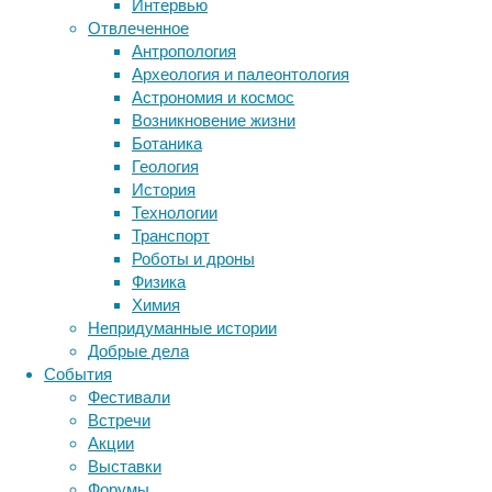
Интервью
Метки
Отвлеченное
биология
Антропология
бактерии
ДНК
Археология и палеонтология
биотехнология
вирусы
восприятие
Астрономия и космос
животные
генетика
дети
диагностика
Однако
Возникновение жизни
здоровье
различия
знания
иммунитет
Ботаника
в
Геология
инфекции
инструменты и методы
нейронных
История
исследования
климат
процессах
когнитивистика
Технологии
при
медицина
Транспорт
метаболизм
лекарства
социальном
Роботы и дроны
взаимодействии
мозг
Физика
неврология
наука
до
Химия
нейробиология
нейроновости
сих
Непридуманные истории
нейрофизиология
общество
обучение
пор
Добрые дела
питание
онкология
память
палеонтология
до
События
психология
поведение
конца
психиатрия
Фестивали
не
Встречи
социология
социальные проблемы
сон
изучены.
Акции
физиология
эволюция
экология
Исследователи
Выставки
эмоции
эпидемия
этология
из
Форумы