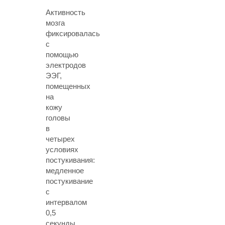
Активность
мозга
фиксировалась
с
помощью
электродов
ЭЭГ,
помещенных
на
кожу
головы
в
четырех
условиях
постукивания:
медленное
постукивание
с
интервалом
0,5
секунды,