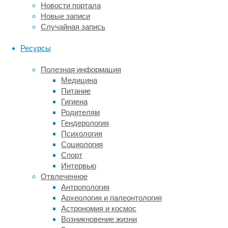
прочные
Новости портала
социальные
Новые записи
связи,
Случайная запись
например,
с
Ресурсы
романтическими
партнерами,
Полезная информация
членами
Медицина
семьи
Питание
и
Гигиена
друзьями,
Родителям
может
Гендерология
быть
Психология
полезным
Социология
—
Спорт
люди
Интервью
склонны
Отвлеченное
испытывать
Антропология
меньше
Археология и палеонтология
одиночества
Астрономия и космос
после
Возникновение жизни