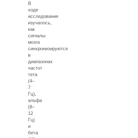
В
ходе
исследования
изучалось,
как
сигналы
мозга
синхронизируются
в
диапазонах
частот
тета
(4–
7
Гц),
альфа
(8–
12
Гц)
и
бета