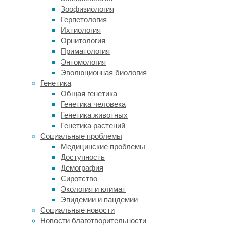
знакомыми,
Зоофизиология
друзьями,
Герпетология
романтическими
Ихтиология
партнерами
Орнитология
и
Приматология
часто
Энтомология
с
Эволюционная биология
незнакомыми
Генетика
людьми.
Общая генетика
Предыдущие
Генетика человека
исследования
Генетика животных
показали,
Генетика растений
что
Социальные проблемы
взаимодействие
Медицинские проблемы
с
Доступность
людьми,
Демография
с
Сиротство
которыми
Экология и климат
у
Эпидемии и пандемии
человека
Социальные новости
более
Новости благотворительности