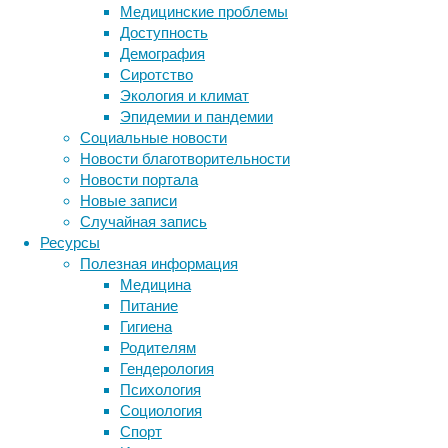
них
Медицинские проблемы
синхронизируется
Доступность
активность
Демография
мозга
Сиротство
и
Экология и климат
что
Эпидемии и пандемии
стратегии
Социальные новости
социального
Новости благотворительности
взаимодействия
Новости портала
между
Новые записи
незнакомыми
Случайная запись
людьми
Ресурсы
отличаются
Полезная информация
от
Медицина
стратегий
Питание
между
Гигиена
знакомыми.
Родителям
Гендерология
Психология
Социология
Спорт