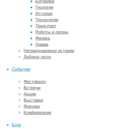
близкого
Ботаника
общения.
Геология
Поскольку
История
интенсивность
Технологии
и
Транспорт
качество
Роботы и дроны
дружеских
Физика
отношений
Химия
положительно
Непридуманные истории
коррелируют
Добрые дела
с
удовлетворенностью
События
жизнью,
ожидается,
Фестивали
что
Встречи
крепкие
Акции
социальные
Выставки
отношения
Форумы
будут
Конференции
способствовать
благополучию.
Блог
Однако