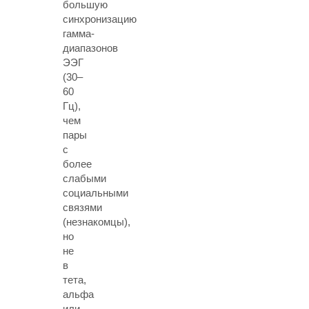
большую
синхронизацию
гамма-
диапазонов
ЭЭГ
(30–
60
Гц),
чем
пары
с
более
слабыми
социальными
связями
(незнакомцы),
но
не
в
тета,
альфа
или