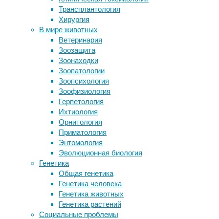
оказало
Трансплантология
Обманчивое обоняние
мальчик
Хирургия
Как наш мозг обрабатывает сложную
связанн
В мире животных
информацию?
Это пер
Ветеринария
Как стероиды связаны с депрессией
этого п
Зоозащита
Биохимия счастья
Это так
Зоонаходки
воздейс
Зоопатологии
пары ма
Зоопсихология
беремен
Зоофизиология
79,9 пр
Герпетология
Ихтиология
Мать ма
Орнитология
беремен
Приматология
невозмо
Энтомология
Матери 
Эволюционная биология
лет при
Генетика
проведе
Общая генетика
высоком
Генетика человека
которые
Генетика животных
показал
Генетика растений
внимате
Социальные проблемы