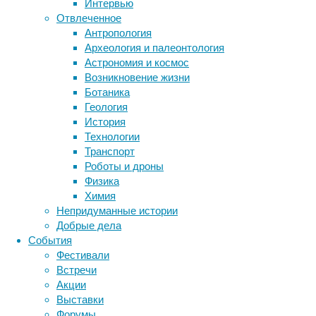
Интервью
должны
Отвлеченное
не
Антропология
только
Археология и палеонтология
хорошо
Астрономия и космос
знать
Возникновение жизни
анатомию
Метки
Ботаника
и
биология
Геология
патологию,
бактерии
ДНК
История
но
биотехнология
вирусы
восприятие
Технологии
и
животные
генетика
дети
диагностика
Транспорт
уметь
здоровье
знания
иммунитет
Роботы и дроны
распознавать
Физика
инфекции
инструменты и методы
мельчайшие
Химия
патологические
исследования
климат
когнитивистика
Непридуманные истории
детали
медицина
Добрые дела
на
метаболизм
лекарства
События
изображениях.
мозг
Фестивали
неврология
Рентгенологи
наука
Встречи
нейробиология
с
нейроновости
Акции
приобретением
нейрофизиология
общество
обучение
Выставки
опыта
питание
онкология
память
палеонтология
Форумы