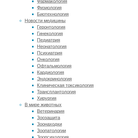
Фармакология
от
Физиология
их
Биотехнология
памяти.
Новости медицины
Геронтология
Нейрофизиологи
Гинекология
под
Педиатрия
руководством
Неонатология
Мартина
Психиатрия
Догерти
Онкология
(Martin
Офтальмология
Doherty)
Кардиология
из
Эндокринология
Университета
Клиническая токсикология
Ист-
Трансплантология
Англии
Хирургия
решили
В мире животных
проверить,
Ветеринария
может
Зоозащита
ли
Зоонаходки
специальная
Зоопатологии
профессиональная
Зоопсихология