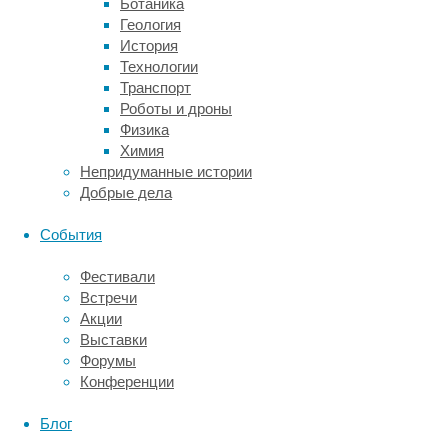
психологов.
Ботаника
Каждому
Геология
участнику
История
последовательно
Технологии
показывали
Транспорт
на
Роботы и дроны
экране
Физика
по
Химия
одной
Непридуманные истории
оптической
Добрые дела
иллюзии:
Эббингауза,
События
Понцо,
Мюллера-
Фестивали
Лайера
Встречи
и
Акции
столы
Выставки
Шепарда.
Форумы
В
Конференции
первых
трех
Блог
иллюзиях