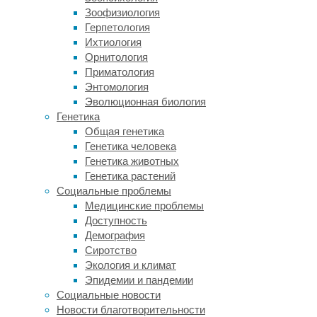
подготовка
Зоофизиология
дать
Герпетология
преимущество
Ихтиология
в
Орнитология
распознавании
Приматология
оптических
Энтомология
иллюзий.
Эволюционная биология
Ранее
Генетика
считалось,
Общая генетика
что
Генетика человека
невозможно
Генетика животных
научиться
Генетика растений
избегать
Социальные проблемы
эффекта
Медицинские проблемы
от
Доступность
иллюзии,
Демография
даже
Сиротство
если
Экология и климат
человеку
Эпидемии и пандемии
заранее
Социальные новости
известно,
Новости благотворительности
что