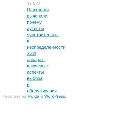
17 922
Психологи
выяснили,
почему
аутисты
чувствительны
к
неопределенности
УЗИ
аппарат:
ключевые
аспекты
выбора
и
обслуживания
Работает на
Fluida
&
WordPress.