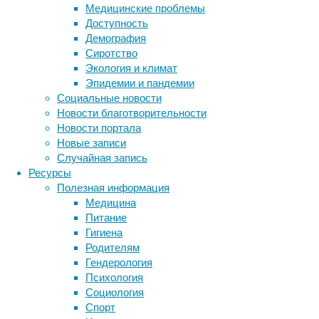
говорит
Медицинские проблемы
о
Доступность
том,
Демография
что
Сиротство
невосприимчивость
Экология и климат
к
Эпидемии и пандемии
некоторым
Социальные новости
оптическим
Новости благотворительности
иллюзиям
Новости портала
можно
Новые записи
натренировать.
Случайная запись
Ресурсы
Полезная информация
Медицина
Питание
Гигиена
Родителям
Гендерология
Специалисты
Психология
в
Социология
медицинской
Спорт
визуализации