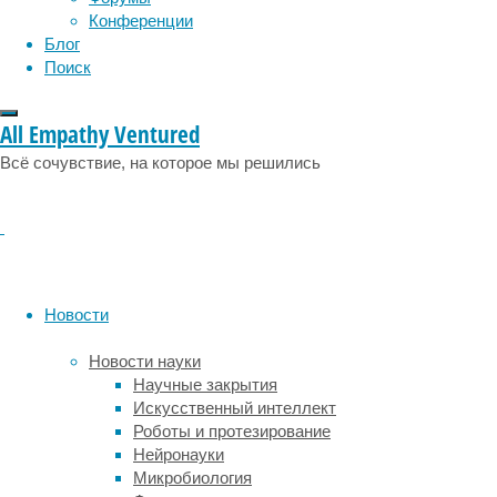
учатся
психология
поведение
психиатрия
Конференции
фокусироваться
Блог
социология
на
социальные проблемы
сон
Поиск
физиология
важных
эволюция
экология
областях
эмоции
эпидемия
этология
изображения,
All Empathy Ventured
игнорируя
Всё сочувствие, на которое мы решились
нерелевантные,
а
также
заранее
знают,
какие
именно
Новости
отклонения
искать,
Новости науки
то
Научные закрытия
есть
Искусственный интеллект
скорость
Роботы и протезирование
нахождения
Нейронауки
патологий
Микробиология
зависит