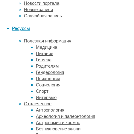
Новости портала
изображение
Новые записи
—
Случайная запись
это
оптическая
Ресурсы
иллюзия
.
В
Полезная информация
исследовании
Медицина
участвовали
Питание
44
Гигиена
рентгенолога,
Родителям
а
Гендерология
в
Психология
качестве
Социология
контрольной
Спорт
группы
Интервью
привлекли
Отвлеченное
107
Антропология
студентов,
Археология и палеонтология
медиков
Астрономия и космос
и
Возникновение жизни