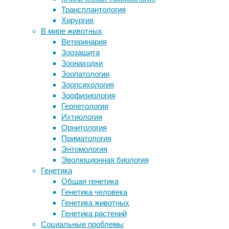
занимае
Трансплантология
Свистящие атмосферики могут
Хирургия
навредить спутникам и астронавтам
Использ
В мире животных
Звериной теплокровности уточнили
одновре
Ветеринария
время происхождения
глубоки
Зоозащита
Детский ингалятор: медицинское
наиболе
Зоонаходки
оборудование третьего тысячелетия
соединё
Зоопатологии
электро
Зоопсихология
набора 
Зоофизиология
Герпетология
Ихтиология
Команда
Орнитология
гиппока
Приматология
что эти
Энтомология
Посколь
Эволюционная биология
хранили
Генетика
нейронн
Общая генетика
Генетика человека
Чтобы п
Генетика животных
медленн
Генетика растений
которые
Социальные проблемы