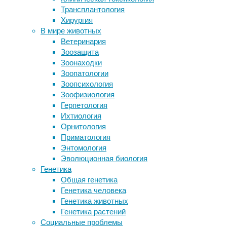
видимом
Трансплантология
Болезнь Альцгеймера удалось
Хирургия
обратить вспять у мышей с тяжелой
Сотрудн
В мире животных
деменцией
микрофо
Ветеринария
Собаки чаще кусают незнакомцев и
трубочк
Зоозащита
эмоционально нестабильных людей
всего 3
Зоонаходки
У 50-летней пациентки из Канады
пришлос
Зоопатологии
выявили «синдром автопивоварни»
микроск
Зоопсихология
Клетки с неправильным набором
сверхд
Зоофизиология
хромосом попросили себя убить
алгорит
Герпетология
то нова
Ихтиология
то выст
Орнитология
Приматология
В стать
Энтомология
микротр
Эволюционная биология
вживую 
Генетика
«трубоп
Общая генетика
другие 
Генетика человека
туннели
Генетика животных
контакт
Генетика растений
туннели
Социальные проблемы
испорче