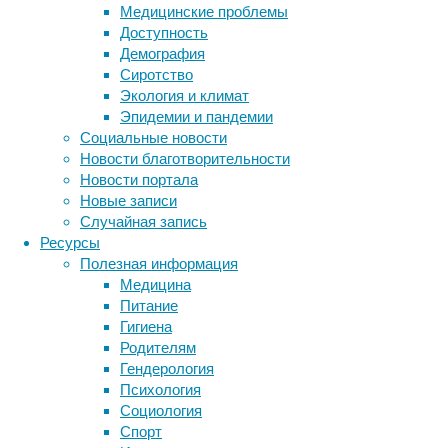
Медицинские проблемы
рассказ
Доступность
прошло
Демография
по нано
Сиротство
глиаль
Экология и климат
А вот м
Эпидемии и пандемии
новые т
Социальные новости
нанотру
Новости благотворительности
актина,
Новости портала
кальция
Новые записи
электри
Случайная запись
и прове
Ресурсы
что по 
Полезная информация
который
Медицина
человеч
Питание
переход
Гигиена
нанотру
Родителям
амилоид
Гендерология
Компьют
Психология
накопле
Социология
Спорт
Однако