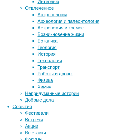
Интервью
глутама
Отвлеченное
участву
Антропология
цепочки
Археология и палеонтология
Паркинс
Астрономия и космос
целях.
Возникновение жизни
Ботаника
«
Геология
к
История
и
Технологии
п
Транспорт
у
Роботы и дроны
и
Физика
о
Химия
и
Непридуманные истории
Добрые дела
События
Ссылка 
Фестивали
Встречи
Просмо
Акции
Ученые 
Выставки
длитель
Форумы