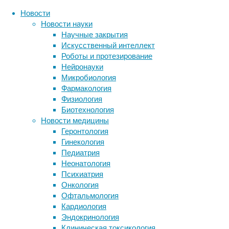
Новости
Новости науки
Научные закрытия
Перейти
Вернуться
Главная
Новости
Нейрон
Ново
LiveJournal
Новые записи
Искусственный интеллект
к
наверх
ВКонтакте
Роботы и протезирование
Нечт
содержанию
Очистка крови от «плохого»
Одноклассни
Нейронауки
холестерина неожиданно удалила
Facebook
Микробиология
09/09/20
«вечные химикаты» и микропластик
X / Twitter
Фармакология
нейром
Кости помогают реагировать на
Физиология
LinkedIn
опасность
Биотехнология
Pinterest
В нейро
Океанский щит: почему таяние
Новости медицины
Reddit
обнаруж
арктической мерзлоты не привело к
Геронтология
WhatsApp
нейроме
климатическому коллапсу
Гинекология
Viber
Простая добавка усилила иммунитет
Педиатрия
Telegram
против рака и вирусов
Неонатология
Кабаны помогли воронам оценить
Таким о
Психиатрия
безопасность еды
клеток 
Онкология
вторых.
Офтальмология
Случайные записи
Nature
.
Кардиология
нарушае
Эндокринология
Четырёхдневная рабочая неделя
и страд
Клиническая токсикология
спасет мир… и нас