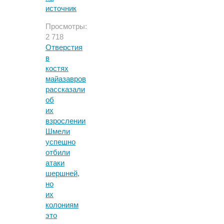
источник
Просмотры:
2 718
Отверстия
в
костях
майазавров
рассказали
об
их
взрослении
Шмели
успешно
отбили
атаки
шершней,
но
их
колониям
это