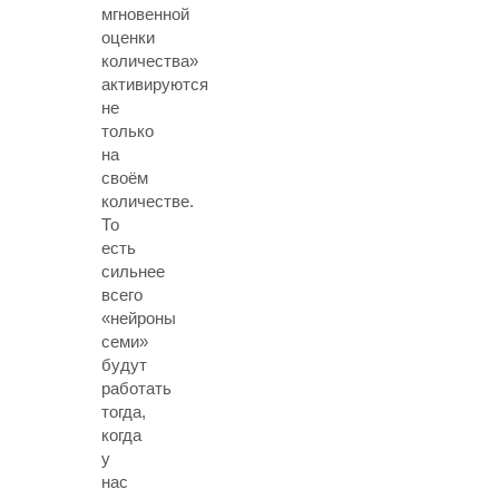
мгновенной
оценки
количества»
активируются
не
только
на
своём
количестве.
То
есть
сильнее
всего
«нейроны
семи»
будут
работать
тогда,
когда
у
нас