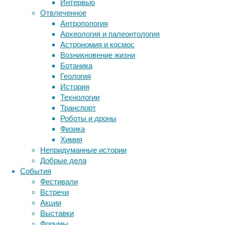
Интервью
три
Отвлеченное
чего
Антропология
Метки
угодно
Археология и палеонтология
–
биология
Астрономия и космос
бактерии
ДНК
и
Возникновение жизни
биотехнология
вирусы
восприятие
попросить
Ботаника
животные
генетика
дети
нас
диагностика
Геология
сказать,
здоровье
знания
иммунитет
История
сколько
Технологии
инфекции
инструменты и методы
лежит
Транспорт
исследования
объектов,
климат
когнитивистика
Роботы и дроны
мы
медицина
Физика
не
метаболизм
лекарства
Химия
задумываясь
мозг
Непридуманные истории
неврология
наука
ответим
Добрые дела
нейробиология
нейроновости
«три».
События
нейрофизиология
То
общество
обучение
Фестивали
же
питание
онкология
память
палеонтология
Встречи
самое
психология
поведение
психиатрия
Акции
будет
Выставки
социология
социальные проблемы
сон
и
Форумы