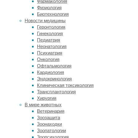
Фармакология
какое-
Физиология
то
Биотехнология
время,
Новости медицины
чтобы
Геронтология
оценить
Гинекология
их
Педиатрия
количество.
Неонатология
Более
Психиатрия
того,
Онкология
от
Офтальмология
пяти
Кардиология
и
Эндокринология
выше
Клиническая токсикология
начинаются
Трансплантология
ошибки:
Хирургия
когда
В мире животных
мы
Ветеринария
смотрим
Зоозащита
на
Зоонаходки
девять
Зоопатологии
яблок,
Зоопсихология
нам