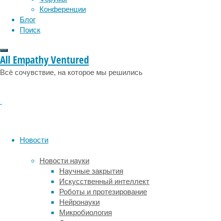
физиология
эволюция
экология
с
Конференции
эмоции
эпидемия
четырьмя
этология
Блог
яблоками-
Поиск
котиками
–
All Empathy Ventured
четыре
объекта
Всё сочувствие, на которое мы решились
наше
восприятие
тоже
схватит
мгновенно.
Проблемы
Новости
начинаются
на
Новости науки
пяти.
Научные закрытия
Для
Искусственный интеллект
пяти
Роботы и протезирование
объектов
Нейронауки
уже
Микробиология
нужно