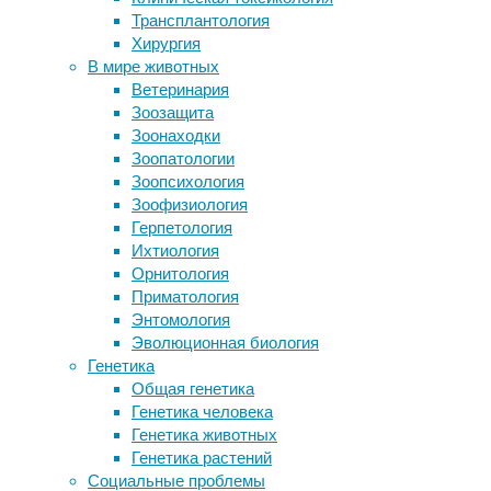
когнитивистика
,
Трансплантология
учитывать дополнительную
нейробиология
,
Хирургия
информацию
психология
В мире животных
Когда доброкачественная опухоль
Ветеринария
становится злокачественной
Счётные
Зоозащита
Виагра снизила риск развития
нейроны
Зоонаходки
болезни Альцгеймера на 18
в
Зоопатологии
процентов
человеческом
Зоопсихология
Как недосып вредит межличностным
мозге
Зоофизиология
отношениям?
взаимно
Герпетология
Больные десны мешают лечению
подавляют
Ихтиология
гипертонии
друг
Орнитология
друга
Приматология
–
Следите за новостями
Энтомология
но
Эволюционная биология
только
Генетика
тогда,
Общая генетика
когда
Генетика человека
у
Генетика животных
нас
Генетика растений
перед
Социальные проблемы
глазами