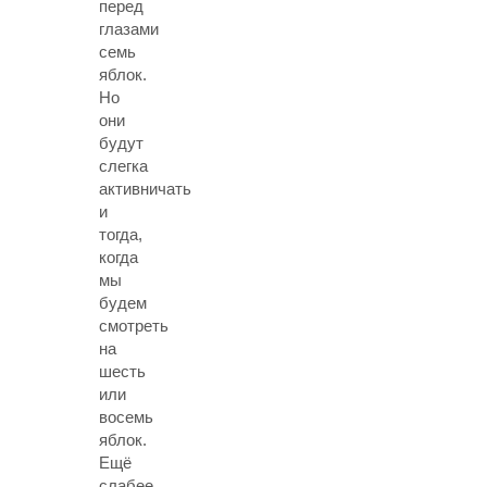
перед
глазами
семь
яблок.
Но
они
будут
слегка
активничать
и
тогда,
когда
мы
будем
смотреть
на
шесть
или
восемь
яблок.
Ещё
слабее