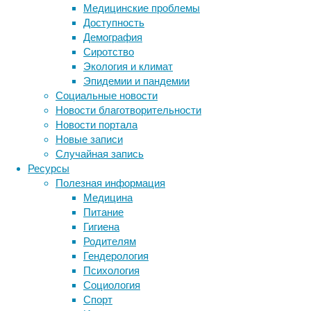
Медицинские проблемы
не
Доступность
больше
Демография
четырёх
Сиротство
счётных
Экология и климат
объектов.
Эпидемии и пандемии
Социальные новости
Пока у нас перед глазами меньше четырёх ко
Новости благотворительности
Новости портала
Если
Новые записи
положить
Случайная запись
перед
Ресурсы
нами
Полезная информация
три
Медицина
яблока,
Питание
или
Гигиена
три
Родителям
ложки,
Гендерология
или
Психология
три
Социология
котика
Спорт
–