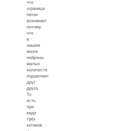
что
«граница
пяти»
возникает
потому,
что
в
нашем
мозге
нейроны
малых
количеств
подавляют
друг
друга.
То
есть
при
виде
трёх
котиков