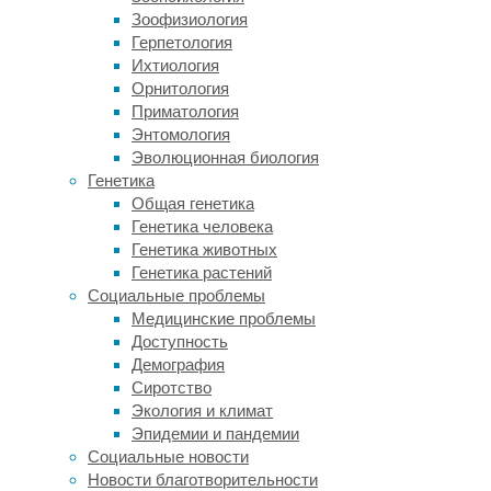
Зоофизиология
может
Герпетология
показаться,
Ихтиология
что
Орнитология
их
Приматология
восемь
Энтомология
или
Эволюционная биология
десять.
Генетика
Разумеется,
Общая генетика
если
Генетика человека
мы
Генетика животных
начнём
Генетика растений
вдумчиво
Социальные проблемы
пересчитывать
Медицинские проблемы
предметы
Доступность
пальцем,
Демография
то
Сиротство
вряд
Экология и климат
ли
Эпидемии и пандемии
ошибёмся.
Социальные новости
Но
Новости благотворительности
речь