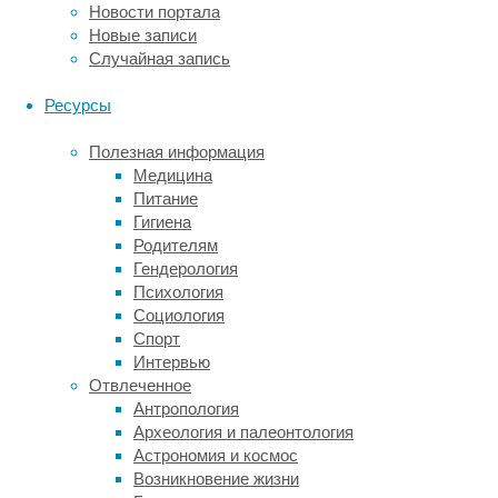
Новости портала
здесь
Новые записи
не
Случайная запись
о
вдумчивом
Ресурсы
пересчитывании,
а
Полезная информация
именно
Медицина
о
Питание
мгновенном
Гигиена
схватывании
Родителям
количества.
Гендерология
Почему
Психология
оценка
Социология
количества
Спорт
начинает
Интервью
ломаться
Отвлеченное
на
Антропология
пяти,
Археология и палеонтология
психологи
Астрономия и космос
и
Возникновение жизни
нейробиологи