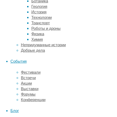
Ботаника
спорят
Геология
до
История
сих
Технологии
пор.
Транспорт
С
Роботы и дроны
одной
Физика
стороны,
Химия
можно
Непридуманные истории
предположить,
Добрые дела
что
для
События
больших
и
Фестивали
малых
Встречи
количеств
Акции
есть
Выставки
разные
Форумы
механизмы
Конференции
оценки,
разные
Блог
нейронные