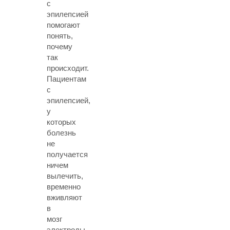
с
эпилепсией
помогают
понять,
почему
так
происходит.
Пациентам
с
эпилепсией,
у
которых
болезнь
не
получается
ничем
вылечить,
временно
вживляют
в
мозг
электроды,