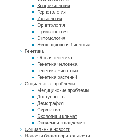
лету
Зоофизиология
и
Герпетология
способны
Ихтиология
умело
Орнитология
и
Приматология
быстро
Энтомология
адаптироваться
Эволюционная биология
к
Генетика
новым
Общая генетика
движениям,
Генетика человека
другим
Генетика животных
же
Генетика растений
требуется
Социальные проблемы
значительное
Медицинские проблемы
количество
Доступность
времени
Демография
и
Сиротство
сил,
Экология и климат
чтобы
Эпидемии и пандемии
достичь
Социальные новости
хотя
Новости благотворительности