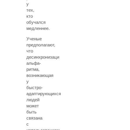
у
тех,
кто
обучался
медленнее.
Ученые
предполагают,
что
десинхронизаци
альфа-
ритма,
возникающая
у
быстро-
адаптирующихся
людей
может
быть
связана
с