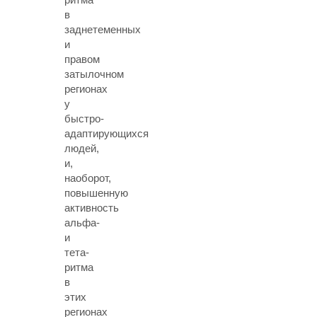
в
заднетеменных
и
правом
затылочном
регионах
у
быстро-
адаптирующихся
людей,
и,
наоборот,
повышенную
активность
альфа-
и
тета-
ритма
в
этих
регионах