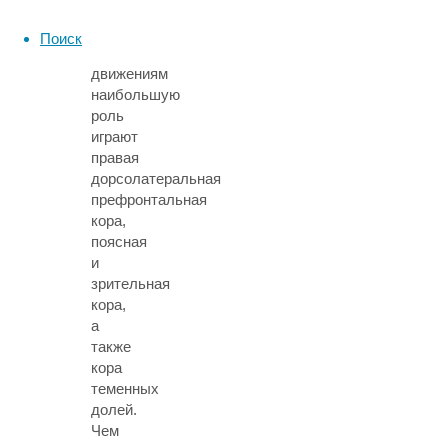
в
процессе
Поиск
обучения
движениям
наибольшую
роль
играют
правая
дорсолатеральная
префронтальная
кора,
поясная
и
зрительная
кора,
а
также
кора
теменных
долей.
Чем