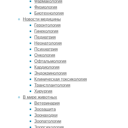
Фармакология
отличаются
Физиология
ритмы
Биотехнология
мозга
Новости медицины
у
Геронтология
быстро
Гинекология
адаптирующихся
Педиатрия
людей,
Неонатология
опубликованы
Психиатрия
в
Онкология
журнале
Офтальмология
eNeuro
.
Кардиология
Люди
Эндокринология
осваивают
Клиническая токсикология
моторные
Трансплантология
навыки
Хирургия
с
В мире животных
разной
Ветеринария
скоростью.
Зоозащита
Одни
Зоонаходки
схватывают
Зоопатологии
на
Зоопсихология