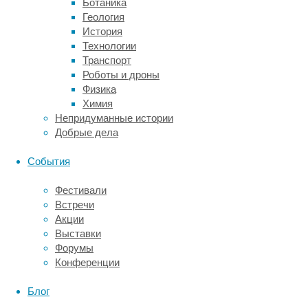
Ботаника
осваивают
Геология
моторные
История
навыки
Технологии
в
Транспорт
связи
Роботы и дроны
с
Физика
различием
Химия
в
Непридуманные истории
активности
Добрые дела
множества
участков
События
головного
мозга.
Фестивали
В
Встречи
работах
Акции
с
Выставки
использованием
Форумы
функциональной
Конференции
МРТ
показано,
Блог
что