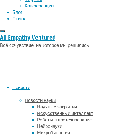
низкой
Конференции
скоростью
Блог
обучения
Поиск
моторным
навыкам.
All Empathy Ventured
Оценивалось
то,
Всё сочувствие, на которое мы решились
как
быстро
человек
восстановит
нормальную
походку
Новости
на
специализированной
Новости науки
беговой
Научные закрытия
дорожке.
Искусственный интеллект
Подробности
Роботы и протезирование
о
Нейронауки
том,
Микробиология
чем