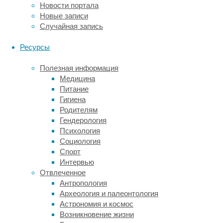
бы
Новости портала
небольшого
Новые записи
прогресса.
Случайная запись
Свой
вклад
Ресурсы
вносит
и
Полезная информация
возраст
Медицина
–
Питание
дети
Гигиена
и
Родителям
пожилые
Гендерология
люди
Психология
обучаются
Социология
хуже,
Спорт
чем
Интервью
молодые
Отвлеченное
взрослые.
Антропология
Археология и палеонтология
Люди
Астрономия и космос
по-
Возникновение жизни
разному