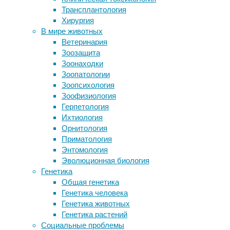
нейрофизиология
,
Трансплантология
В клетках окаменевшей водоросли
реабилитация
,
Хирургия
возрастом один миллиард лет
сенсомоторика
В мире животных
сохранились остатки хлорофилла
Ветеринария
Мучные черви едят пластмассу
Способность
Зоозащита
безопасно
людей
Зоонаходки
Физические упражнения заставляют
осваивать
Зоопатологии
нас хотеть здоровую пищу
моторные
Зоопсихология
Окна в дом: основные правила
навыки
Зоофизиология
выбора
сильно
Герпетология
варьируется.
Ихтиология
Следите за новостями
Кто-
Орнитология
то
Приматология
обучается
Энтомология
новым
Эволюционная биология
движениям
Генетика
быстрее,
Общая генетика
кто-
Генетика человека
то
Генетика животных
–
Генетика растений
медленнее.
Социальные проблемы