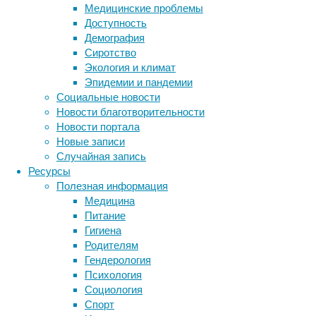
Медицинские проблемы
Доступность
Демография
Сиротство
Экология и климат
Эпидемии и пандемии
Социальные новости
Новости благотворительности
Новости портала
Группа
Новые записи
исследователей
Случайная запись
из
Ресурсы
университета
Полезная информация
Флориды
Медицина
задалась
Питание
вопросом:
Гигиена
существует
Родителям
ли
Гендерология
разница
Психология
в
Социология
электрической
Спорт