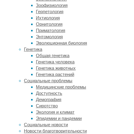
пациенты,
Зоофизиология
о
Герпетология
которых
Ихтиология
в
Орнитология
медицинских
Приматология
сериалах
Энтомология
говорят
Эволюционная биология
–
Генетика
«больной
Общая генетика
уже
Генетика человека
много
Генетика животных
лет
Генетика растений
в
Социальные проблемы
коме».
Медицинские проблемы
Хотя
Доступность
так
Демография
говорить
Сиротство
не
Экология и климат
совсем
Эпидемии и пандемии
корректно.
Социальные новости
Несмотря
Новости благотворительности