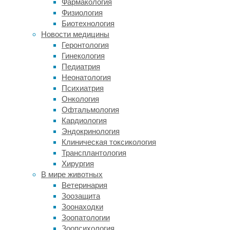
Фармакология
писали
Физиология
не
Биотехнология
раз.
Новости медицины
Однако
Геронтология
работа,
Гинекология
представленная
Педиатрия
исследователями
Неонатология
из
Психиатрия
нескольких
Онкология
научных
Офтальмология
и
Кардиология
медицинских
Эндокринология
учреждений
Клиническая токсикология
Китая,
Трансплантология
все
Хирургия
равно
В мире животных
поражает.
Ветеринария
Объектом
Зоозащита
интереса
Зоонаходки
исследователей
Зоопатологии
стали
Зоопсихология