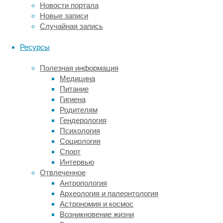
на
Новости портала
то
Новые записи
что
Случайная запись
уровень
поражения
Ресурсы
сознания
таких
Полезная информация
пациентов
Медицина
оценивается
Питание
по
Гигиена
шкале
Родителям
комы
Гендерология
Глазго,
Психология
в
Социология
которой
Спорт
три
Интервью
балла
Отвлеченное
–
Антропология
минимальная
Археология и палеонтология
оценка,
Астрономия и космос
а
Возникновение жизни