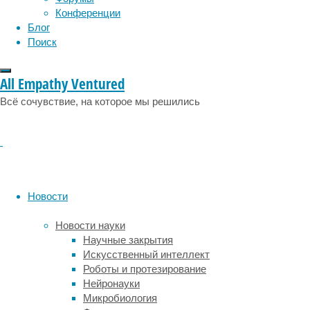
по
Конференции
порядку.
Блог
О
Поиск
благотворном
влиянии
All Empathy Ventured
музыки
на
Всё сочувствие, на которое мы решились
мозг
–
как
в
случае
ее
Новости
исполнения,
так
Новости науки
и
Научные закрытия
в
Искусственный интеллект
случае
Роботы и протезирование
слушания
Нейронауки
–
Микробиология
мы