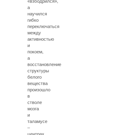
«взбодрился»,
а
научился
гибко
переключаться
между
активностью
и
покоем,
а
восстановление
структуры
белого
вещества
произошло
в
стволе
мозга
и
таламусе
–
центрах,