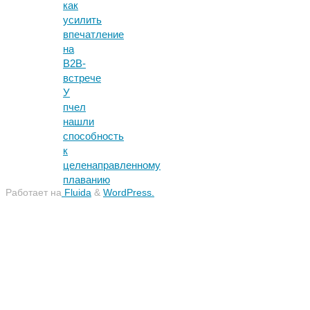
как
усилить
впечатление
на
B2B-
встрече
У
пчел
нашли
способность
к
целенаправленному
плаванию
Работает на
Fluida
&
WordPress.