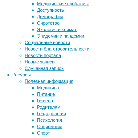
в
Медицинские проблемы
журнале
Доступность
Frontiers
Демография
in
Сиротство
Neuroscience
Экология и климат
в
Эпидемии и пандемии
2023
Социальные новости
году,
Новости благотворительности
пациентов
Новости портала
целых
Новые записи
15.
Случайная запись
Ресурсы
Полезная информация
Медицина
Питание
Гигиена
Родителям
Гендерология
Метод,
Психология
который
Социология
описывается
Спорт
в