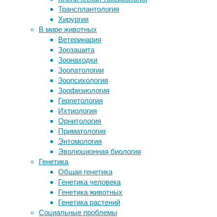
Трансплантология
нейроновости
,
В центре ядра Земли открыли
Хирургия
нейрофизиология
,
необычное мини-ядро
В мире животных
сознание
Как отличить хорошее воспаление от
Ветеринария
плохого?
Сегодня
Зоозащита
В Сколтехе предложили новый
в
Зоонаходки
высокоточный метод интерпретации
нашей
Зоопатологии
мозговой активности
рубрике
Зоопсихология
Друзья и социальные связи спасают
«Интересный
Зоофизиология
женщин от болезней сердца
пациент»
Герпетология
не
Ихтиология
Следите за новостями
история
Орнитология
какого-
Приматология
то
Энтомология
одного
Эволюционная биология
уникального
Генетика
пациента.
Общая генетика
В
Генетика человека
статье,
Генетика животных
которая
Генетика растений
вышла
Социальные проблемы