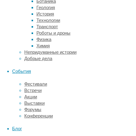
15
Ботаника
–
Геология
максимальная
История
(каждый
Технологии
из
Транспорт
нас
Роботы и дроны
в
Физика
состоянии
Химия
бодрствования
Непридуманные истории
имеет
Добрые дела
15
баллов
События
по
этой
Фестивали
шкале),
Встречи
кома
Акции
–
Выставки
состояние
Форумы
острое,
Конференции
и
в
Блог
коме