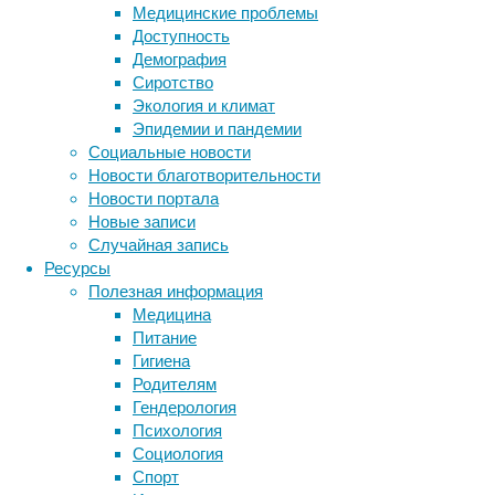
для
Медицинские проблемы
выяснения
Доступность
того,
Демография
каким
Сиротство
образом
Экология и климат
в
Эпидемии и пандемии
нейроны
Социальные новости
может
Новости благотворительности
проникать
Новости портала
вирус
Новые записи
SARS-
Случайная запись
CoV-
Ресурсы
2.
Полезная информация
Медицина
Питание
На микрофотографии органоида человеческог
Гигиена
SARS-CoV-2 (красные)
Родителям
Гендерология
Они
Психология
показали,
Социология
что
Спорт
«входными
Метки