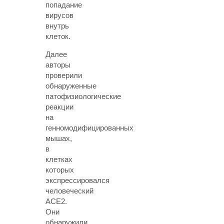
попадание
вирусов
внутрь
клеток.
Далее
авторы
проверили
обнаруженные
патофизиологические
реакции
на
генномодифицированных
мышах,
в
клетках
которых
экспрессировался
человеческий
ACE2.
Они
обнаружили