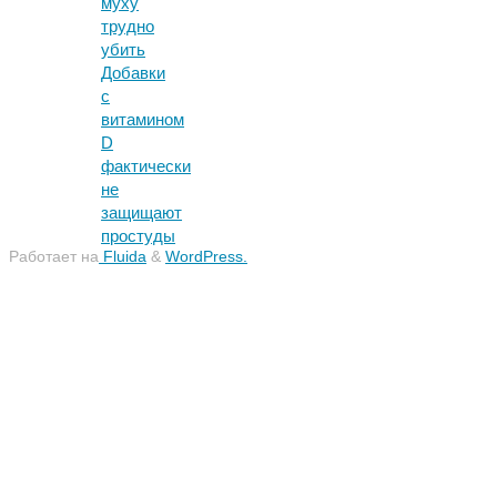
муху
трудно
убить
Добавки
с
витамином
D
фактически
не
защищают
простуды
Работает на
Fluida
&
WordPress.