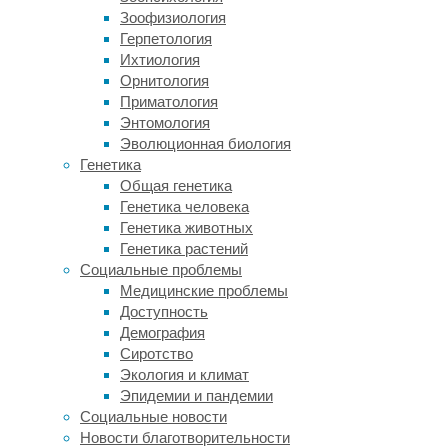
напрямую),
Зоофизиология
не
Герпетология
утихают
Ихтиология
до
Орнитология
сих
Приматология
пор.
Энтомология
Тема
Эволюционная биология
«коронавирус
Генетика
и
Общая генетика
мозг»
Генетика человека
стала
Генетика животных
предметом
Генетика растений
одной
Социальные проблемы
из
Медицинские проблемы
статей
Доступность
в
Демография
The
Сиротство
Lancet
Экология и климат
Neurology
,
Эпидемии и пандемии
посвященных
Социальные новости
итогам
Новости благотворительности
года.