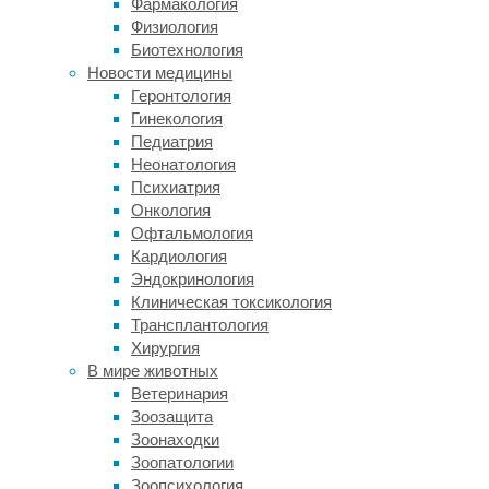
Фармакология
of
Физиология
Experimental
Биотехнология
Medicine
.
Новости медицины
Геронтология
Споры
Гинекология
о
Педиатрия
том,
Неонатология
можно
Психиатрия
ли
Онкология
считать
Офтальмология
коронавирус
Кардиология
SARS-
Эндокринология
CoV-
Клиническая токсикология
2
Трансплантология
нейротропным
Хирургия
(то
В мире животных
есть
Ветеринария
способным
Зоозащита
поражать
Зоонаходки
нервные
Зоопатологии
клетки
Зоопсихология