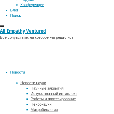
Конференции
ишемические
Блог
микроинфаркты
Поиск
обнаружены
и
в
All Empathy Ventured
мозге
Всё сочувствие, на которое мы решились
пациентов,
которые
болели
COVID-
19.
Об
этом
Новости
авторы
сообщают
Новости науки
в
Научные закрытия
статье,
Искусственный интеллект
опубликованной
Роботы и протезирование
в
Нейронауки
журнале
Микробиология
Journal