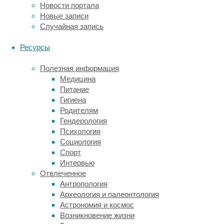
Новости портала
Доказательств,
Новые записи
которые
Случайная запись
появляются
в
Ресурсы
некоторых
исследованиях
,
Полезная информация
все
Медицина
еще
Питание
недостаточно,
Гигиена
чтобы
Родителям
продемонстрировать
Гендерология
вирусные
Психология
способности
Социология
к
Спорт
инвазии
Интервью
нейронов
Отвлеченное
наверняка.
Антропология
Хотя
Археология и палеонтология
некоторые
Астрономия и космос
авторы
Возникновение жизни
даже