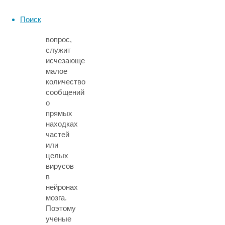
нейроинвазии
коронавируса
Поиск
под
вопрос,
служит
исчезающе
малое
количество
сообщений
о
прямых
находках
частей
или
целых
вирусов
в
нейронах
мозга.
Поэтому
ученые