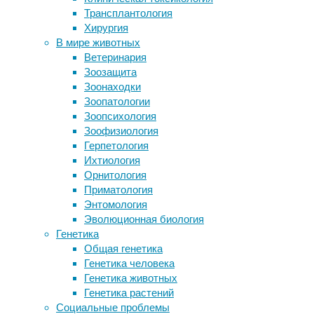
инфекции
,
Трансплантология
болезни Паркинсона
медицина
,
Хирургия
Болезни на нервной почве: правда и
мозг
,
В мире животных
вымысел
неврология
,
Ветеринария
Мужчин и женщин из разных стран
нейробиология
,
Зоозащита
расставили по росту
нейроновости
,
Зоонаходки
Крики шимпанзе оказались ближе к
органоид
Зоопатологии
человеческому языку, чем мы
Зоопсихология
думали
Исследователи
Зоофизиология
из
Герпетология
Следите за новостями
Йельского
Ихтиология
университета
Орнитология
провели
Приматология
эксперименты
Энтомология
с
Эволюционная биология
органоидами
Генетика
мозга
Общая генетика
(«минибрейнами»)
Генетика человека
и
Генетика животных
мозгом
Генетика растений
животных
Социальные проблемы