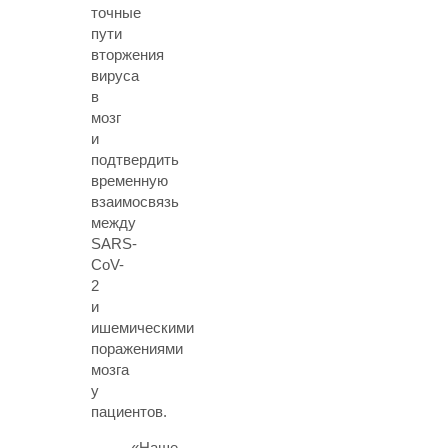
точные
пути
вторжения
вируса
в
мозг
и
подтвердить
временную
взаимосвязь
между
SARS-
CoV-
2
и
ишемическими
поражениями
мозга
у
пациентов.
«Наше