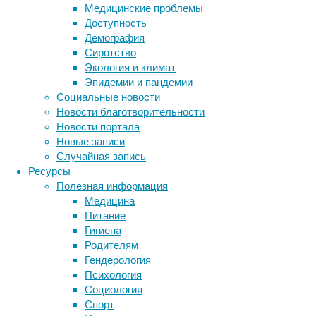
Медицинские проблемы
в
Доступность
мире
Демография
модель
Сиротство
вируса
Экология и климат
Зика
Эпидемии и пандемии
атомного
Социальные новости
разрешения.
Новости благотворительности
По
Новости портала
словам
Новые записи
создателей,
Случайная запись
изображения,
Ресурсы
сделанные
Полезная информация
на
Медицина
основе
Питание
этой
Гигиена
модели
Родителям
—
Гендерология
самые
Психология
подробные
Социология
и
Спорт
научно
Метки