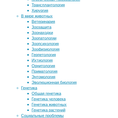
15/06/2017,
Трансплантология
Геологи предложили добывать
15:52
Хирургия
ценные металлы из-под вулканов
08/11/2020
В мире животных
Учебно-лабораторные установки:
биотехнология
,
Ветеринария
применение и виды
вирусы
,
Зоозащита
В балтийском янтаре обнаружили
ДНК
,
Зоонаходки
паразитирующий на муравьях гриб
знания
,
Зоопатологии
Шимпанзе помнят знакомых
интервью
,
Зоопсихология
сородичей десятилетиями
исследования
,
Зоофизиология
наука
Герпетология
Следите за новостями
Ихтиология
В
Орнитология
конце
Приматология
марта
Энтомология
2016
Эволюционная биология
года
Генетика
российская
Общая генетика
компания
Генетика человека
Visual
Генетика животных
Science
Генетика растений
показала
Социальные проблемы
первую