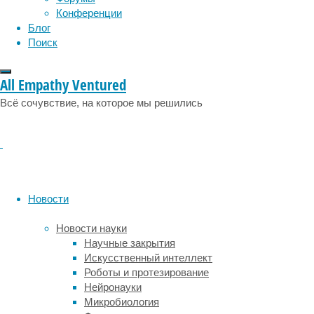
первый
Конференции
год,
Блог
в
Поиск
ее
«Зоопарке»
есть
All Empathy Ventured
и
Всё сочувствие, на которое мы решились
ВИЧ,
и
Эбола,
и
грипп,
многие
другие.
Новости
О
том,
Новости науки
по
Научные закрытия
каким
Искусственный интеллект
стандартам
Роботы и протезирование
работают
Нейронауки
в
Микробиология