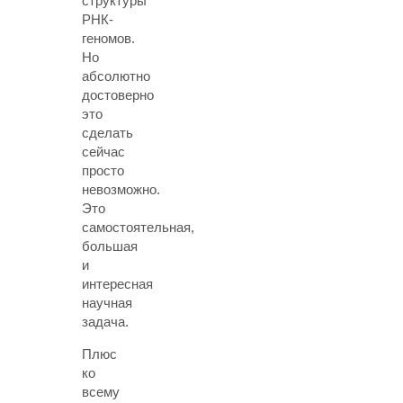
структуры
РНК-
геномов.
Но
абсолютно
достоверно
это
сделать
сейчас
просто
невозможно.
Это
самостоятельная,
большая
и
интересная
научная
задача.
Плюс
ко
всему