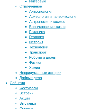
Интервью
достоверные
биология
Отвлеченное
из
бактерии
ДНК
Антропология
всех,
биотехнология
вирусы
восприятие
Археология и палеонтология
что
животные
генетика
дети
диагностика
Астрономия и космос
есть
здоровье
знания
иммунитет
Возникновение жизни
на
Ботаника
инфекции
инструменты и методы
сегодняшний
Геология
день.
исследования
климат
когнитивистика
История
медицина
Технологии
метаболизм
лекарства
Транспорт
мозг
Роботы и дроны
неврология
наука
Физика
нейробиология
нейроновости
Химия
нейрофизиология
общество
обучение
Непридуманные истории
питание
онкология
память
палеонтология
Добрые дела
психология
поведение
психиатрия
События
Вирусами
Фестивали
социология
социальные проблемы
сон
компания
Встречи
физиология
эволюция
экология
занимается
Акции
уже
эмоции
эпидемия
этология
Выставки
не
Форумы