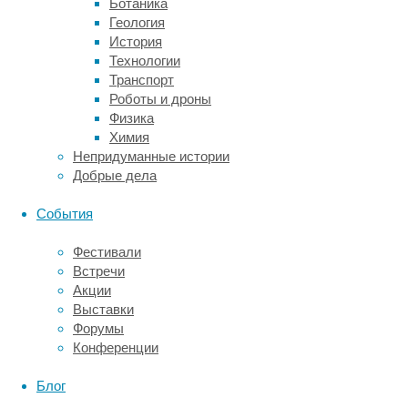
Ботаника
три
Геология
недели.
История
Технологии
Я
Транспорт
так
Роботы и дроны
понимаю,
Физика
что
Химия
интерес
Непридуманные истории
к
Добрые дела
этому
вирусу
События
связан
с
Фестивали
наблюдаемой
Встречи
сейчас
Акции
вспышкой
Выставки
и
Форумы
возможной
Конференции
эпидемией
вируса
Блог
в
Северной