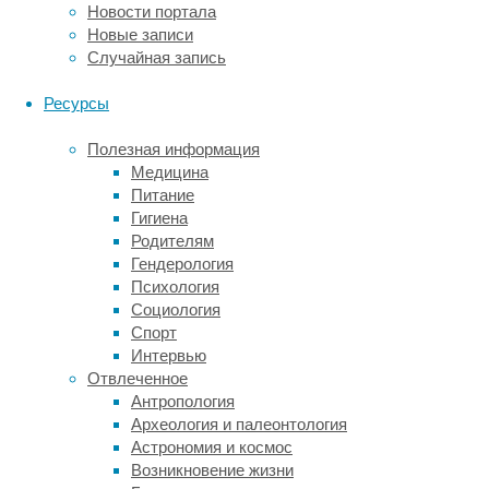
Новости портала
сложные
Новые записи
вирусы
Случайная запись
занимают
восемь-
Ресурсы
девять
месяцев
Полезная информация
моделирования.
Медицина
В
Питание
случае
Гигиена
с
Родителям
Зика
Гендерология
мы
Психология
бросили
Социология
на
Спорт
работу
Интервью
все
Отвлеченное
наши
Антропология
ресурсы
Археология и палеонтология
и
Астрономия и космос
справились
Возникновение жизни
за