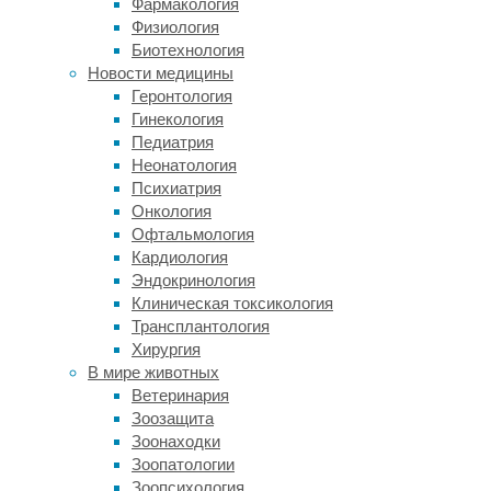
Visual
Фармакология
Science
Физиология
и
Биотехнология
почему
Новости медицины
свои
Геронтология
модели
Гинекология
авторы
Педиатрия
называют
Неонатология
самими
Психиатрия
точными
Онкология
в
Офтальмология
мире,
Кардиология
мы
Эндокринология
поговорили
Клиническая токсикология
с
Трансплантология
основателем
Хирургия
компании
В мире животных
Иваном
Ветеринария
Константиновым.
Зоозащита
Зоонаходки
Когда
Зоопатологии
началась
Зоопсихология