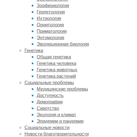
работа
Зоофизиология
над
Герпетология
созданием
Ихтиология
модели
Орнитология
вируса
Приматология
и
Энтомология
сколько
Эволюционная биология
времени
Генетика
она
Общая генетика
заняла?
Генетика человека
Генетика животных
И.К.:
Генетика растений
Для
Социальные проблемы
нас
Медицинские проблемы
это
Доступность
рекордная
Демография
по
Сиротство
срокам
Экология и климат
работа.
Эпидемии и пандемии
Обычно
Социальные новости
большие
Новости благотворительности
и