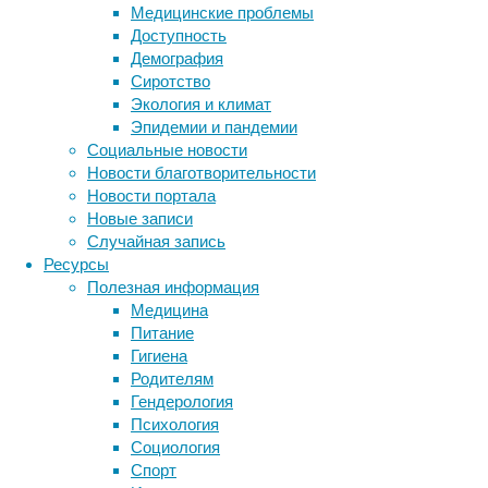
представили
Медицинские проблемы
свою
Доступность
работу
Демография
в
Сиротство
журнале
Экология и климат
Science
.
Эпидемии и пандемии
Социальные новости
Новости благотворительности
Новости портала
Новые записи
Случайная запись
Ресурсы
Морские
Полезная информация
травы
Медицина
—
Питание
это
Гигиена
группа
Родителям
цветковых
Гендерология
растений,
Психология
приспособившихся
Социология
к
Спорт
жизни
Метки