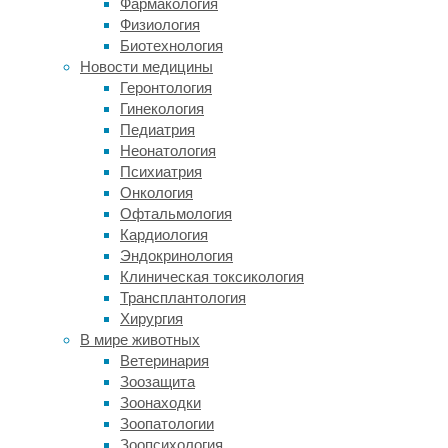
Фармакология
очищать
Физиология
воду
Биотехнология
от
Новости медицины
обитающих
Геронтология
в
Гинекология
ней
Педиатрия
бактерий.
Неонатология
Ученые
Психиатрия
пришли
Онкология
к
Офтальмология
этому
Кардиология
выводу,
Эндокринология
изучая
Клиническая токсикология
подводные
Трансплантология
луга
Хирургия
у
В мире животных
острова
Ветеринария
Сулавеси
Зоозащита
в
Зоонаходки
Индонезии.
Зоопатологии
Исследователи
Зоопсихология