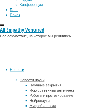
Они
Конференции
растут
Блог
под
Поиск
водой
крупными
скоплениями,
All Empathy Ventured
напоминающими
Всё сочувствие, на которое мы решились
луга.
Согласно
данному
исследованию
морские
травы,
Новости
распространенные
в
Новости науки
прибрежных
Научные закрытия
районах
Искусственный интеллект
по
Роботы и протезирование
всему
Нейронауки
миру,
Микробиология
способны