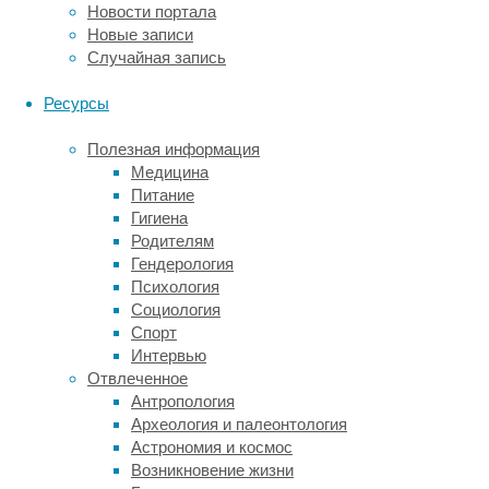
Однако
Новости портала
в
Новые записи
зонах,
Случайная запись
густо
заселенных
Ресурсы
морскими
растениями,
Полезная информация
уровень
Медицина
этих
Питание
опасных
Гигиена
бактерий
Родителям
был
Гендерология
в
Психология
три
Социология
раза
Спорт
ниже.
Интервью
Отвлеченное
В
Антропология
более
Археология и палеонтология
глубоких
Астрономия и космос
водах,
Возникновение жизни
где