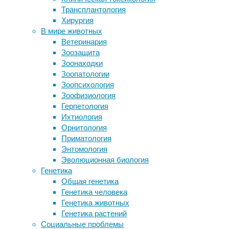
Трансплантология
инфекции
,
Чем почувствовать электрическое
Хирургия
медицина
,
поле
В мире животных
океан
,
Белки кукурузы сохранили память
Ветеринария
экология
мышам с болезнью Альцгеймера
Зоозащита
Воскресный сон не спасет от
Ученые
Зоонаходки
трудного понедельника
из
Зоопатологии
Как выбрать корм для кошек с
Корнеллского
Зоопсихология
чувствительным пищеварением
университета
Зоофизиология
(США)
Герпетология
Следите за новостями
установили,
Ихтиология
что
Орнитология
морские
Приматология
травы
Энтомология
способны
Эволюционная биология
«фильтровать»
Генетика
воду
Общая генетика
от
Генетика человека
опасных
Генетика животных
бактерий.
Генетика растений
Исследователи
Социальные проблемы