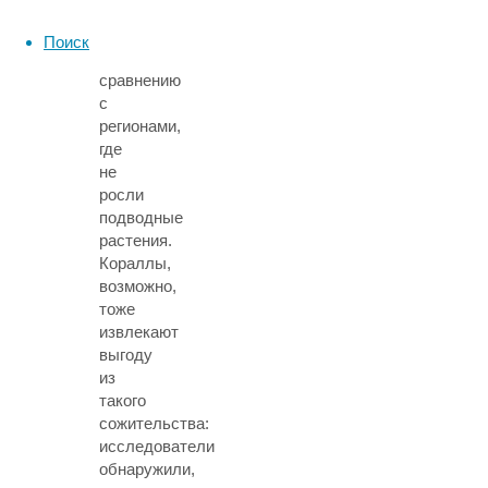
раза
ниже
Поиск
по
сравнению
с
регионами,
где
не
росли
подводные
растения.
Кораллы,
возможно,
тоже
извлекают
выгоду
из
такого
сожительства:
исследователи
обнаружили,