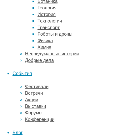
Ботаника
морские
Геология
луга
История
разрослись
Технологии
рядом
Транспорт
с
Роботы и дроны
коралловым
Физика
рифом,
Химия
уровень
Непридуманные истории
бактерий
Добрые дела
(не
только
События
энтероккоков),
опасных
Фестивали
для
Встречи
человека
Акции
и
Выставки
морских
Форумы
обитателей,
Конференции
был
в
Блог
два