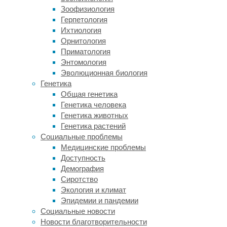
обнаружили,
Зоофизиология
что
Герпетология
в
Ихтиология
прибрежных
Орнитология
водах
Приматология
количество
Энтомология
энтероккоков
Эволюционная биология
(бактерии,
Генетика
вызывающие
Общая генетика
менингит
Генетика человека
и
Генетика животных
инфекции
Генетика растений
мочевыводящих
Социальные проблемы
путей)
Медицинские проблемы
было
Доступность
в
Демография
десять
Сиротство
раз
Экология и климат
выше
Эпидемии и пандемии
допустимой
Социальные новости
нормы.
Новости благотворительности