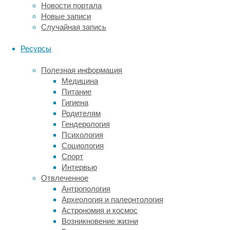
подвергается
Новости портала
богатой
Новые записи
фруктозой
Случайная запись
диете,
он
Ресурсы
производит
уксусную
Полезная информация
кислоту,
Медицина
которая,
Питание
в
Гигиена
свою
Родителям
очередь,
Гендерология
запускает
Психология
производство
Социология
вирусов.
Спорт
Интервью
«Около
Отвлеченное
50%
Антропология
вирусов,
Археология и палеонтология
которые
Астрономия и космос
содержатся
Возникновение жизни
у