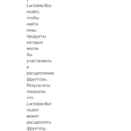
Lactobacillus
reuteri
,
чтобы
найти
гены,
продукты
которых
могли
бы
участвовать
в
расщеплении
фруктозы.
Результаты
показали,
что
Lactobacillus
reuteri
может
расщеплять
фруктозу,