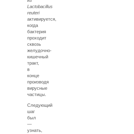
из
Lactobacillus
reuteri
активируется,
когда
бактерия
проходит
сквозь
желудочно-
кишечный
тракт,
в
конце
производя
вирусные
частицы.
Следующий
шаг
был
—
узнать,