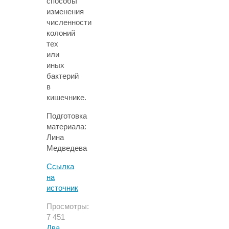
способы
изменения
численности
колоний
тех
или
иных
бактерий
в
кишечнике.
Подготовка
материала:
Лина
Медведева
Ссылка
на
источник
Просмотры:
7 451
Два