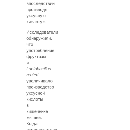
впоследствии
производя
уксусную
кислоту».
Исследователи
обнаружили,
что
употребление
фруктозы
и
Lactobacillus
reuteri
увеличивало
производство
уксусной
кислоты
в
кишечнике
мышей.
Когда
исследователи