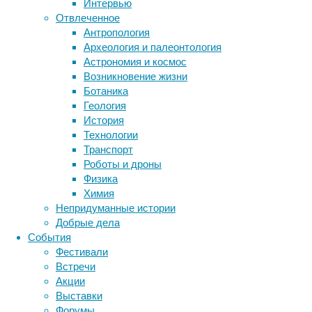
Интервью
Метки
Отвлеченное
биология
Антропология
бактерии
ДНК
Археология и палеонтология
биотехнология
вирусы
восприятие
Астрономия и космос
животные
генетика
дети
Когда
диагностика
Возникновение жизни
лизогенные
здоровье
знания
иммунитет
Ботаника
бактерии
Геология
инфекции
инструменты и методы
подвергаются
История
исследования
воздействию
климат
когнитивистика
Технологии
напряжения,
медицина
Транспорт
вирусная
метаболизм
лекарства
Роботы и дроны
ДНК
мозг
Физика
неврология
наука
активируется
Химия
нейробиология
нейроновости
и
Непридуманные истории
нейрофизиология
производит
общество
обучение
Добрые дела
вирусы.
питание
онкология
память
палеонтология
События
Недавно
психология
поведение
психиатрия
Фестивали
было
Встречи
социология
социальные проблемы
сон
предположено,
Акции
физиология
эволюция
экология
что
Выставки
эмоции
эпидемия
пищевые
этология
Форумы