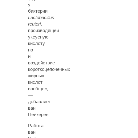
у
бактерии
Lactobacillus
reuteri
,
производящей
уксусную
кислоту,
но
и
воздействие
короткоцепочечных
жирных
кислот
вообще»,
—
добавляет
ван
Пейкерен.
Работа
ван