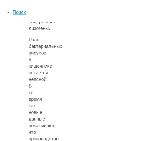
основе
взаимодействий
Поиск
бактерий,
содержащих
лизогены.
Роль
бактериальных
вирусов
в
кишечнике
остаётся
неясной.
В
то
время
как
новые
данные
показывают,
что
производство