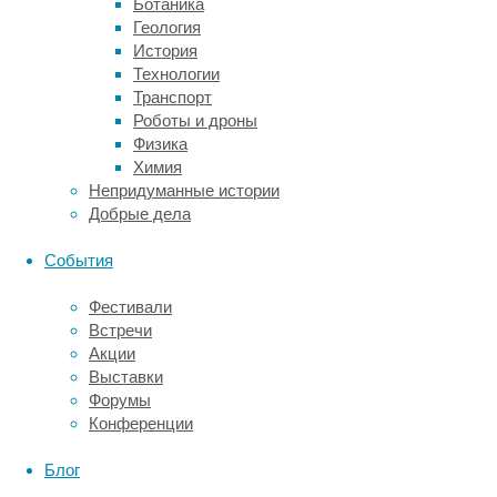
Ботаника
нас
Геология
в
История
желудочно-
Технологии
кишечном
Транспорт
тракте,
Роботы и дроны
появились
Физика
из
Химия
лизогенов»,
Непридуманные истории
—
Добрые дела
объясняет
ван
События
Пейкерен,
и
Фестивали
его
Встречи
исследование
Акции
сосредоточено
Выставки
на
Форумы
изучении
Конференции
механизмов,
лежащих
Блог
в