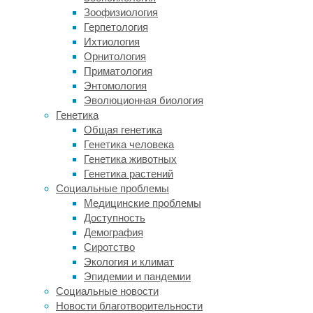
механизма
,
Зоофизиология
объясняющего,
Герпетология
как
Ихтиология
фруктоза
Орнитология
—
Приматология
часто
Энтомология
используемая
Эволюционная биология
в
Генетика
диетических
Общая генетика
целях
Генетика человека
—
Генетика животных
запускает
Генетика растений
производство
Социальные проблемы
вирусов
Медицинские проблемы
в
Доступность
кишечнике.
Демография
Когда
Сиротство
симбиотический
Экология и климат
организм
Эпидемии и пандемии
Lactobacillus
Социальные новости
reuteri
Новости благотворительности