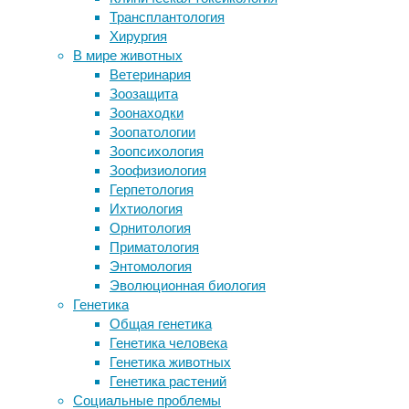
ДНК
,
Трансплантология
зеленым поясом
метаболизм
,
Хирургия
Ежегодно 800 тысяч человек
микробиом
,
В мире животных
кончают жизнь самоубийством
питание
,
Ветеринария
Человечество у черты: вспышки
физиология
Зоозащита
«влажной жары» начинают
Зоонаходки
превышать пределы выносливости
Кишечник
Зоопатологии
организма
человека
Зоопсихология
Какими бывают тревожные
—
Зоофизиология
расстройства
сложная
Герпетология
экосистема,
Ихтиология
в
Следите за новостями
Орнитология
которой
Приматология
превалируют
Энтомология
бактерии,
Эволюционная биология
помогающие
Генетика
переваривать
Общая генетика
еду
Генетика человека
и
Генетика животных
держать
Генетика растений
под
Социальные проблемы
контролем