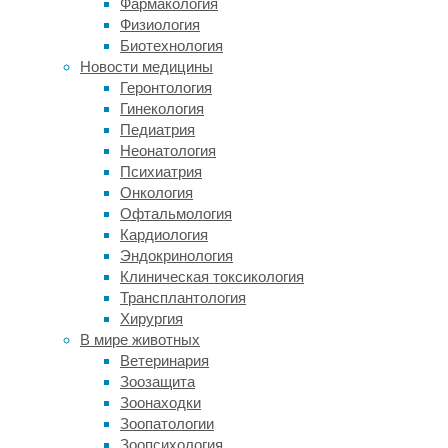
Фармакология
Peter
Физиология
van
Биотехнология
Pijkeren)
Новости медицины
из
Геронтология
Висконсинского
Гинекология
университета
Педиатрия
в
Неонатология
Мадисоне
Психиатрия
(University
Онкология
of
Офтальмология
Wisconsin
Кардиология
—
Эндокринология
Madison),
Клиническая токсикология
профессора
Трансплантология
диетологии,
Хирургия
и
В мире животных
его
Ветеринария
исследовательскую
Зоозащита
группу
Зоонаходки
к
Зоопатологии
открытию
Зоопсихология