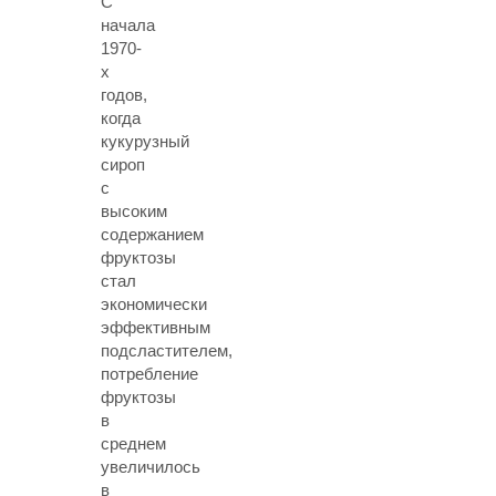
С
начала
1970-
х
годов,
когда
кукурузный
сироп
с
высоким
содержанием
фруктозы
стал
экономически
эффективным
подсластителем,
потребление
фруктозы
в
среднем
увеличилось
в