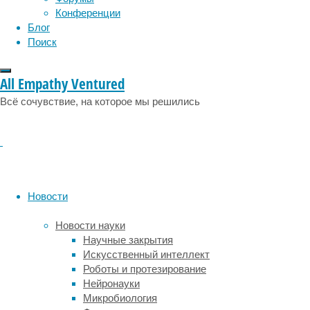
сахара,
Конференции
в
Блог
частности
Поиск
фруктоза,
могут
All Empathy Ventured
быть
одним
Всё сочувствие, на которое мы решились
из
триггеров
этого
процесса.
Около
четырёх
Новости
лет
опытов
Новости науки
привели
Научные закрытия
Яна-
Искусственный интеллект
Петера
Роботы и протезирование
ван
Нейронауки
Пейкерена
Микробиология
(Jan-