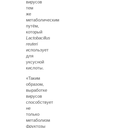
вирусов
тем
же
метаболическим
путём,
который
Lactobacillus
reuteri
использует
для
уксусной
кислоты.
«Таким
образом,
выработке
вирусов
способствует
не
только
метаболизм
фруктозы