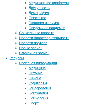
Медицинские проблемы
желудочно-
Доступность
кишечный
Демография
тракт.
Сиротство
Среди
Экология и климат
прочего,
Эпидемии и пандемии
в
Социальные новости
кишечнике
Новости благотворительности
находятся
Новости портала
так
Новые записи
называемые
Случайная запись
лизогенные
Ресурсы
бактерии,
Полезная информация
то
Медицина
есть,
Питание
содержащие
Гигиена
скрытую
Родителям
вирусную
Гендерология
ДНК.
Психология
Социология
Спорт