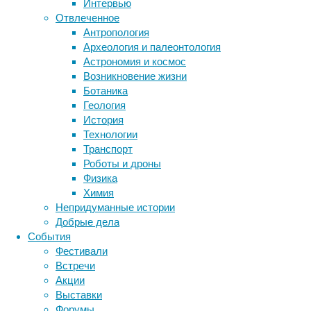
Интервью
антибак
Отвлеченное
учрежде
Антропология
антибак
Археология и палеонтология
использ
Астрономия и космос
человек
Возникновение жизни
тела.
Ботаника
Геология
Впрочем
История
простей
Технологии
высокоо
Транспорт
возбуди
Роботы и дроны
сальных
Физика
он ниче
Химия
в некот
Непридуманные истории
вызыват
Добрые дела
того, п
События
уход за
Фестивали
усугубл
Встречи
лишним 
Акции
избавит
Выставки
Форумы
Разумее