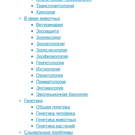
заболев
Трансплантология
надеялись
гонокок
Хирургия
Бутылки или банки: ученые оценили
предохр
В мире животных
влияние тары на крафтовое пиво
но и пр
Ветеринария
Таблетки от морали
признак
Зоозащита
У самого длинного животного на
Этот вн
Зоонаходки
Земле обнаружен перспективный
чувству
Зоопатологии
нервно-паралитический яд
иммуни
Зоопсихология
содерж
Зоофизиология
Герпетология
Но не в
Ихтиология
находящ
Орнитология
взаимов
Приматология
именно 
Энтомология
уютный 
Эволюционная биология
питаютс
Генетика
расщепл
Общая генетика
человеч
Генетика человека
Генетика животных
Свой со
Генетика растений
существ
Социальные проблемы
Основно