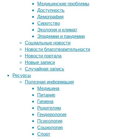
Медицинские проблемы
заселен
Доступность
защита 
Демография
человек
Сиротство
чуть ум
Экология и климат
освобод
Эпидемии и пандемии
постоян
Социальные новости
поверхн
Новости благотворительности
Знаете 
Новости портала
молочн
Новые записи
резиден
Случайная запись
одним и
Ресурсы
приёме 
Полезная информация
остаётс
Медицина
Питание
Именно 
Гигиена
микрофл
Родителям
только 
Гендерология
болезни
Психология
случаях
Социология
которые
Спорт
столь в