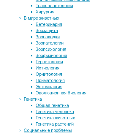
Трансплантология
энцефалического барьера
Для
Хирургия
Марихуана оказывает существенное
лечения
В мире животных
воздействие на зрение
костных
Ветеринария
Депрессия без симптомов
дефектов,
Зоозащита
10 продуктов, вызывающих головную
врожденных
Зоонаходки
боль
или
Зоопатологии
Какие проблемы стоп нельзя лечить
появившихся
Зоопсихология
самостоятельно
из-
Зоофизиология
за
Герпетология
Следите за новостями
травмы,
Ихтиология
используют
Орнитология
специальные
Приматология
имплантаты,
Энтомология
которые
Эволюционная биология
помогают
Генетика
кости
Общая генетика
правильно
Генетика человека
восстановиться.
Генетика животных
Но
Генетика растений
потом
Социальные проблемы