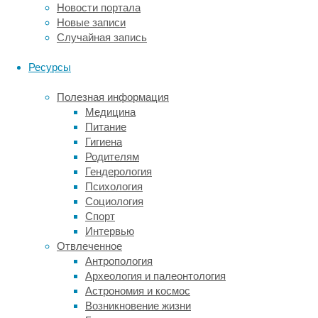
Новости портала
в
Новые записи
большой
Случайная запись
берцовой
кости
Ресурсы
был
дефект
Полезная информация
размером
Медицина
несколько
Питание
сантиметров,
Гигиена
костная
Родителям
ткань
Гендерология
полностью
Психология
заменила
Социология
имплантат,
Спорт
а
Интервью
сам
Отвлеченное
имплантат
Антропология
полностью
Археология и палеонтология
растворился.
Астрономия и космос
Биодеградируемые
Возникновение жизни