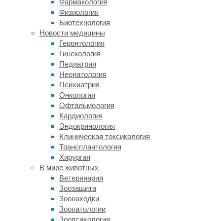
Фармакология
руководством
Физиология
Сергея
Биотехнология
Твердохлебова
Новости медицины
создали
Геронтология
композитный
Гинекология
материал
Педиатрия
из
Неонатология
полимолочной
Психиатрия
кислоты
Онкология
и
Офтальмология
фосфата
Кардиология
кальция.
Эндокринология
Образцы
Клиническая токсикология
имплантатов,
Трансплантология
изготовленные
Хирургия
методом
В мире животных
3D-
Ветеринария
печати,
Зоозащита
отправили
Зоонаходки
на
Зоопатологии
доклинические
Зоопсихология