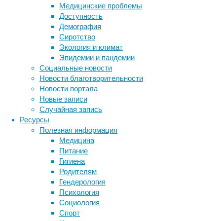
такой
Медицинские проблемы
имплантат
Доступность
приходится
Демография
удалять,
Сиротство
то
Экология и климат
есть
Эпидемии и пандемии
проводить
Социальные новости
еще
Новости благотворительности
одну
Новости портала
операцию.
Новые записи
Случайная запись
Ресурсы
Биорезорбируемые композитные имплантаты
Полезная информация
Медицина
И
Питание
было
Гигиена
бы
Родителям
очень
Гендерология
хорошо,
Психология
если
Социология
бы
Спорт
костный
Метки