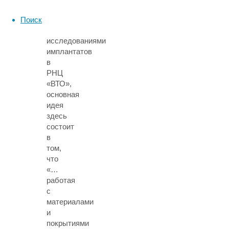
Попова,
который
Поиск
руководит
исследованиями
имплантатов
в
РНЦ
«ВТО»,
основная
идея
здесь
состоит
в
том,
что
«…
работая
с
материалами
и
покрытиями