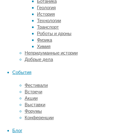
материалы
Ботаника
позволяют
Геология
создавать
История
имплантаты
Технологии
с
Транспорт
учетом
Роботы и дроны
как
Физика
костной
Химия
биомеханики,
Непридуманные истории
так
Добрые дела
и
множества
События
биологических
процессов,
Фестивали
протекающих
Встречи
в
Акции
поврежденных
Выставки
костях.
Форумы
По
Конференции
словам
профессора
Блог
Андрея