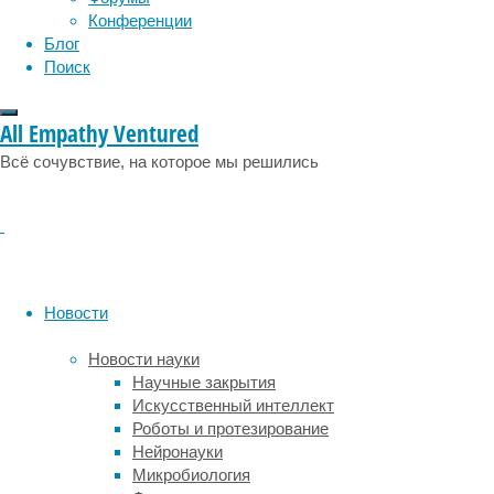
по
Конференции
всему
Блог
миру,
Поиск
и
сотрудники
Томского
All Empathy Ventured
политехнического
Всё сочувствие, на которое мы решились
университета
(ТПУ)
–
одни
из
тех,
кто
Новости
добился
здесь
Новости науки
очень
Научные закрытия
значительных
Искусственный интеллект
успехов.
Роботы и протезирование
Нейронауки
Исследователи
Микробиология
под