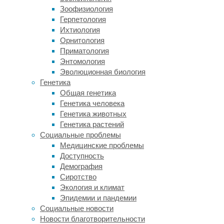
испытания
Зоофизиология
в
Герпетология
знаменитый
Ихтиология
ортопедический
Орнитология
Центр
Приматология
Илизарова
Энтомология
в
Эволюционная биология
Кургане
Генетика
(Российский
Общая генетика
научный
Генетика человека
центр
Генетика животных
«Восстановительная
Генетика растений
травматология
Социальные проблемы
и
Медицинские проблемы
ортопедия»
Доступность
–
Демография
РНЦ
Сиротство
«ВТО»).
Экология и климат
У
Эпидемии и пандемии
собаки,
Социальные новости
у
Новости благотворительности
которой