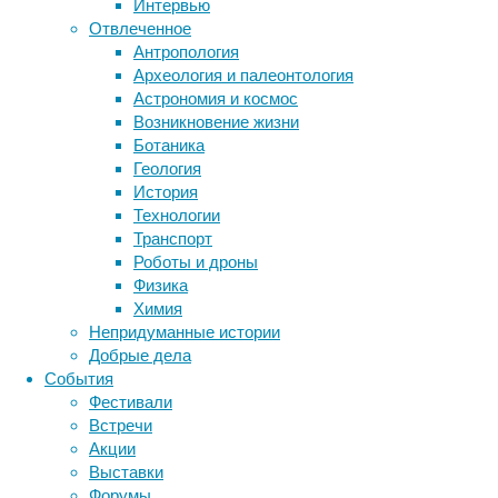
Интервью
имплантат
биология
Отвлеченное
был
бактерии
ДНК
Антропология
биодеградируемым
биотехнология
вирусы
восприятие
Археология и палеонтология
–
животные
генетика
дети
диагностика
Астрономия и космос
то
здоровье
знания
иммунитет
Возникновение жизни
есть
Ботаника
инфекции
инструменты и методы
чтобы
Геология
он
исследования
климат
когнитивистика
История
просто
медицина
Технологии
рассасывался
метаболизм
лекарства
Транспорт
в
мозг
Роботы и дроны
неврология
организме,
наука
Физика
нейробиология
не
нейроновости
Химия
причиняя
нейрофизиология
общество
обучение
Непридуманные истории
больному
питание
онкология
память
палеонтология
Добрые дела
никакого
психология
поведение
психиатрия
События
вреда.
Фестивали
социология
Биодеградируемые
социальные проблемы
сон
Встречи
физиология
имплантаты
эволюция
экология
Акции
пытаются
эмоции
эпидемия
этология
Выставки
создать
Форумы