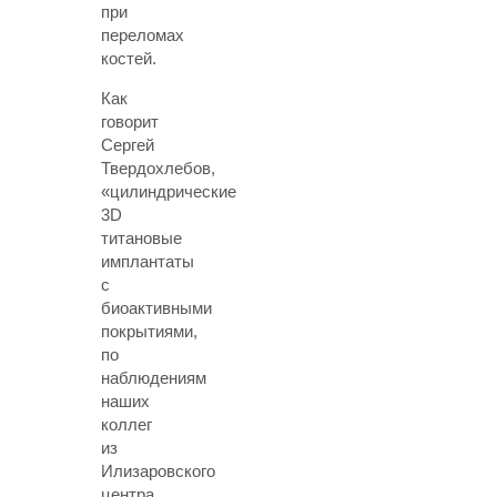
при
переломах
костей.
Как
говорит
Сергей
Твердохлебов,
«цилиндрические
3D
титановые
имплантаты
с
биоактивными
покрытиями,
по
наблюдениям
наших
коллег
из
Илизаровского
центра,