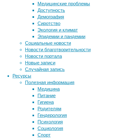
случай
Медицинские проблемы
был
Доступность
описан
Демография
до
Сиротство
этого
Экология и климат
лишь
Эпидемии и пандемии
один
Социальные новости
раз.
Новости благотворительности
Новости портала
Новые записи
МРТ на уровне левого плеча. Стрелками отме
Случайная запись
Ресурсы
Мужчина,
Полезная информация
около
Медицина
30
Питание
лет,
Гигиена
обратился
Родителям
к
Гендерология
врачам
Психология
под
Социология
руководством
Спорт
Филиппо