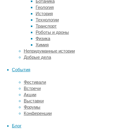
Мышечная
Ботаника
сила
Геология
и
История
рефлексы
Технологии
этих
Транспорт
и
Роботы и дроны
соседних
Физика
мышц
Химия
были
Непридуманные истории
снижены.
Добрые дела
Последующие
магнитно-
События
резонансные
томографии
Фестивали
и
Встречи
электромиографии
Акции
мышц
Выставки
левого
Форумы
надплечья,
Конференции
плеча
и
Блог
предплечья