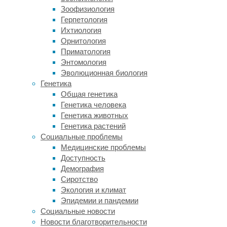
в
Зоофизиология
плече,
Герпетология
слабостью
Ихтиология
и
Орнитология
атрофией
Приматология
мышц
Энтомология
плечевого
Эволюционная биология
пояса
Генетика
и
Общая генетика
мышц
Генетика человека
предплечья.
Генетика животных
Среди
Генетика растений
факторов
Социальные проблемы
риска
Медицинские проблемы
выделяют,
Доступность
в
Демография
том
Сиротство
числе,
Экология и климат
инфекционные:
Эпидемии и пандемии
описаны
Социальные новости
случаи
Новости благотворительности
развития