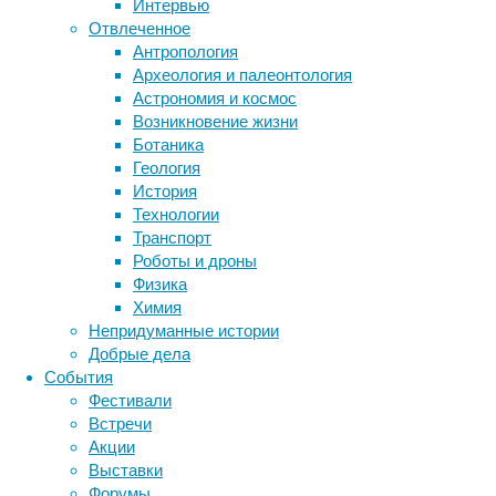
Интервью
Гербер
Отвлеченное
(Filippo
Антропология
Gerber)
Археология и палеонтология
из
Метки
Астрономия и космос
Больницы
биология
Возникновение жизни
Лозаннского
бактерии
ДНК
Ботаника
университета
биотехнология
вирусы
восприятие
Геология
с
животные
генетика
дети
диагностика
История
сильной
здоровье
знания
иммунитет
Технологии
болью
Транспорт
инфекции
инструменты и методы
в
Роботы и дроны
плече
исследования
климат
когнитивистика
Физика
и
медицина
Химия
последующей
метаболизм
лекарства
Непридуманные истории
атрофией
мозг
Добрые дела
неврология
мышц
наука
События
в
нейробиология
нейроновости
Фестивали
течение
нейрофизиология
общество
обучение
Встречи
пяти
питание
онкология
память
палеонтология
Акции
месяцев,
психология
поведение
психиатрия
Выставки
которые
Форумы
начались