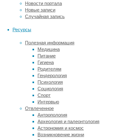
Новости портала
синдрома
Новые записи
при
Случайная запись
заражении
коронавирусом,
Ресурсы
парвовирусом
и
Полезная информация
вирусами
Медицина
оспы.
Питание
Осмотр
Гигиена
показал
Родителям
атрофию
Гендерология
дельтовидных,
Психология
трехглавых
Социология
и
Спорт
двуглавых
Интервью
мышц
Отвлеченное
левого
Антропология
плеча
Археология и палеонтология
и
Астрономия и космос
предплечья.
Возникновение жизни