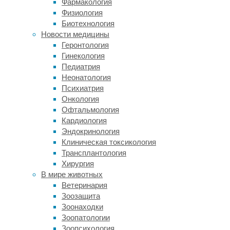
Фармакология
BMJ
Физиология
Case
Биотехнология
Reports
.
Новости медицины
Геронтология
Синдром
Гинекология
Персонажа
Педиатрия
—
Неонатология
Тернера,
Психиатрия
или
Онкология
невралгическая
Офтальмология
амиотрофия,
Кардиология
—
Эндокринология
это
Клиническая токсикология
редкая
Трансплантология
периферическая
Хирургия
патология
В мире животных
нервов
Ветеринария
с
Зоозащита
острой
Зоонаходки
сильной
Зоопатологии
болью
Зоопсихология