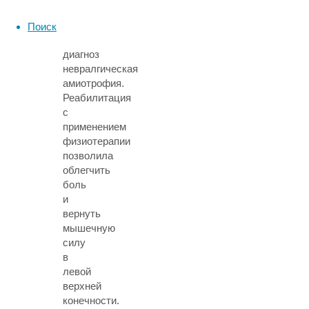
навели
врачей
Поиск
на
диагноз
невралгическая
амиотрофия.
Реабилитация
с
применением
физиотерапии
позволила
облегчить
боль
и
вернуть
мышечную
силу
в
левой
верхней
конечности.