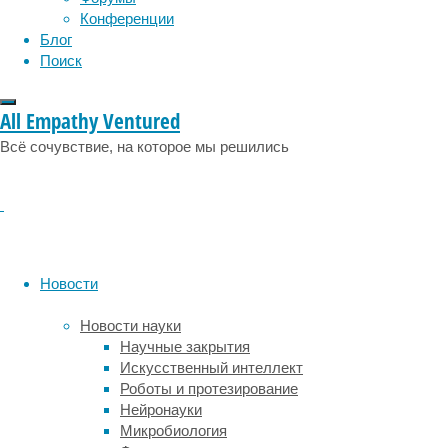
социология
социальные проблемы
сон
Конференции
физиология
через
эволюция
экология
Блог
две
эмоции
эпидемия
этология
Поиск
недели
после
заражения
All Empathy Ventured
оспой
Всё сочувствие, на которое мы решились
обезьян.
В
его
анамнезе
числились
гепатит
C,
Новости
эпилепсия
и
Новости науки
эпизодическое
Научные закрытия
употребление
Искусственный интеллект
наркотиков.
Роботы и протезирование
Случай
Нейронауки
описан
Микробиология
в