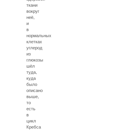
ткани
вокруг
неё,
и
в
нормальных
клетках
углерод
из
глюкозы
шёл
туда,
куда
было
описано
выше,
то
есть
в
цикл
Кребса