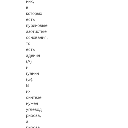
них,
в
которых
есть
пуриновые
азотистые
основания,
то
есть
аденин
(А)
и
гуанин
(G).
В
их
синтезе
нужен
углевод
рибоза,
а
рибоза