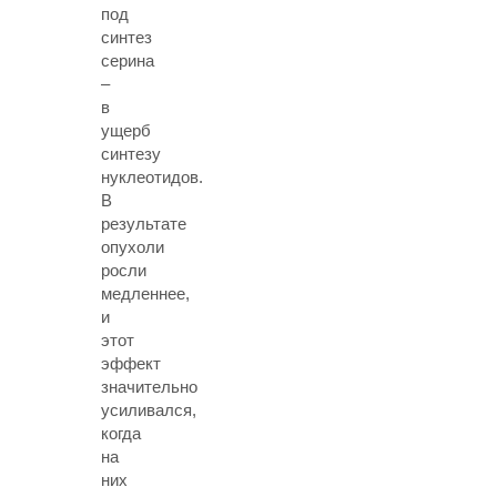
под
синтез
серина
–
в
ущерб
синтезу
нуклеотидов.
В
результате
опухоли
росли
медленнее,
и
этот
эффект
значительно
усиливался,
когда
на
них