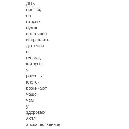
ДНК
нельзя,
во-
вторых,
нужно
постоянно
исправлять
дефекты
в
геноме,
которые
у
раковых
клеток
возникают
чаще,
чем
у
здоровых.
Хотя
злокачественное