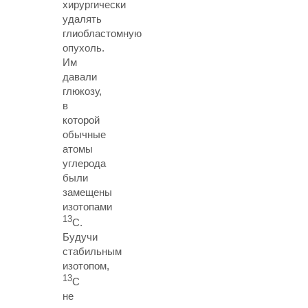
хирургически
удалять
глиобластомную
опухоль.
Им
давали
глюкозу,
в
которой
обычные
атомы
углерода
были
замещены
изотопами
13
С.
Будучи
стабильным
изотопом,
13
С
не