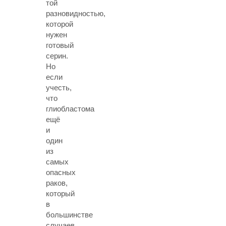
той
разновидностью,
которой
нужен
готовый
серин.
Но
если
учесть,
что
глиобластома
ещё
и
один
из
самых
опасных
раков,
который
в
большинстве
случаев