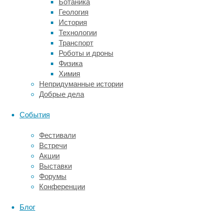
Ботаника
на
Геология
работу
История
нейромедиаторов,
Технологии
служа
Транспорт
модулятором
Роботы и дроны
нейронных
Физика
импульсов.
Химия
Кроме
Непридуманные истории
того,
Добрые дела
некоторые
аминокислотные
События
нейромедиаторы
тесно
Фестивали
связаны
Встречи
с
Акции
циклом
Выставки
Кребса.
Форумы
Реакции
Конференции
цикла
Кребса,
Блог
во-