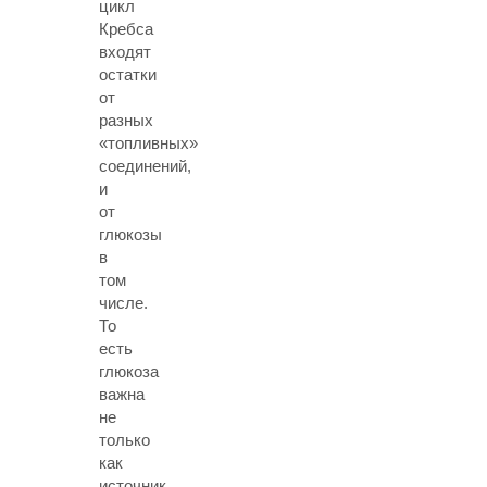
цикл
Кребса
входят
остатки
от
разных
«топливных»
соединений,
и
от
глюкозы
в
том
числе.
То
есть
глюкоза
важна
не
только
как
источник