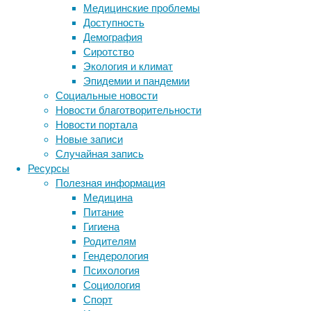
Медицинские проблемы
Доступность
Клетки глиобластомы в лабораторной культу
Демография
Сиротство
Есть
Экология и климат
и
Эпидемии и пандемии
другие,
Социальные новости
обходные
Новости благотворительности
способы
Новости портала
испортить
Новые записи
жизнь
Случайная запись
раку:
Ресурсы
например,
Полезная информация
можно
Медицина
простимулировать
Питание
иммунитет,
Гигиена
в
Родителям
чьи
Гендерология
задачи
Психология
входит
Социология
уничтожение
Спорт
злокачественных