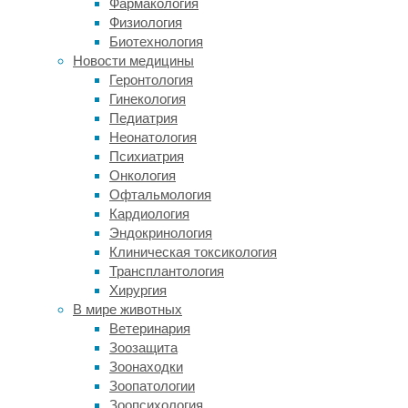
Фармакология
Nature
Физиология
говорится
Биотехнология
о
Новости медицины
том,
Геронтология
что
Гинекология
здоровые
Педиатрия
клетки
Неонатология
и
Психиатрия
клетки
Онкология
глиобластомы
,
Офтальмология
одного
Кардиология
из
Эндокринология
видов
Клиническая токсикология
опухолей
Трансплантология
мозга,
Хирургия
по-
В мире животных
разному
Ветеринария
пользуются
Зоозащита
глюкозой.
Зоонаходки
Мы
Зоопатологии
знаем,
Зоопсихология