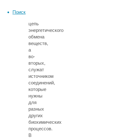
первых,
входят
Поиск
в
цепь
энергетического
обмена
веществ,
а
во-
вторых,
служат
источником
соединений,
которые
нужны
для
разных
других
биохимических
процессов.
В