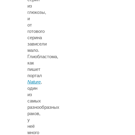
из
глюкозы,
и
от
готового
серина
зависели
мало.
Глиобластома,
как
пишет
портал
Nature
,
один
из
самых
разнообразных
раков,
у
неё
много