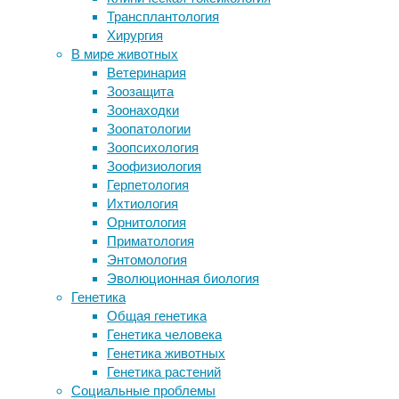
противораковые
Трансплантология
специализированная коляска
лекарства
Хирургия
Мозг: переосмыслить, чтобы понять
бьют
В мире животных
Как рассказать детям о театре?
непосредственно
Ветеринария
Леонардо да Винчи в научных
по
Зоозащита
новостях: от причины смерти до
раковым
Зоонаходки
«второго рождения»
клеткам,
Зоопатологии
Потрясающая находка —
например,
Зоопсихология
окаменелости второй по
сильно
Зоофизиология
примитивности древней птицы
повреждая
Герпетология
их
Ихтиология
ДНК
Следите за новостями
Орнитология
или
Приматология
подавляя
Энтомология
её
Эволюционная биология
синтез
Генетика
и
Общая генетика
тем
Генетика человека
самым
Генетика животных
запрещая
Генетика растений
клеточное
Социальные проблемы
деление.