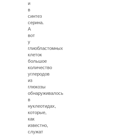
и
в
синтез
серина.
А
вот
у
глиобластомных
клеток
большое
количество
углеродов
из
глюкозы
обнаруживалось
в
нуклеотидах,
которые,
как
известно,
служат