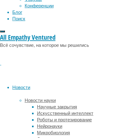
у
Конференции
клеток
Блог
здоровых,
Поиск
поэтому
на
All Empathy Ventured
метаболизм
злокачественных
Всё сочувствие, на которое мы решились
клетки
можно
подействовать
так,
чтобы
не
Новости
слишком
обеспокоить
Новости науки
здоровые
Научные закрытия
ткани.
Искусственный интеллект
В
Роботы и протезирование
недавней
Нейронауки
статье
Микробиология
в