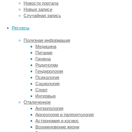
образующихся
Новости портала
при
Новые записи
расщеплении
Случайная запись
глюкозы,
идёт
Ресурсы
на
синтез
Полезная информация
аминокислоты
Медицина
серина.
Питание
Серин
Гигиена
входит
Родителям
в
Гендерология
состав
Психология
белков,
Социология
но,
Спорт
кроме
Интервью
того,
Отвлеченное
в
Антропология
нервной
Археология и палеонтология
системе
Астрономия и космос
он
Возникновение жизни
влияет