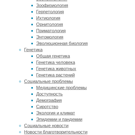
что
Зоофизиология
глюкоза
Герпетология
–
Ихтиология
один
Орнитология
из
Приматология
главных
Энтомология
источников
Эволюционная биология
энергии,
Генетика
особенно
Общая генетика
для
Генетика человека
мозга.
Генетика животных
Но
Генетика растений
её
Социальные проблемы
роль
Медицинские проблемы
этим
Доступность
не
Демография
ограничивается.
Сиротство
Одна
Экология и климат
из
Эпидемии и пандемии
промежуточных
Социальные новости
молекул,
Новости благотворительности