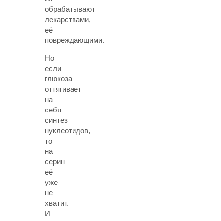
обрабатывают
лекарствами,
её
повреждающими.
Но
если
глюкоза
оттягивает
на
себя
синтез
нуклеотидов,
то
на
серин
её
уже
не
хватит.
И