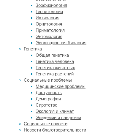
месте
Зоофизиология
забора.
Герпетология
Аллографты
Ихтиология
(донорские
Орнитология
ткани)
Приматология
несут
Энтомология
риск
Эволюционная биология
инфицирования
Генетика
и
Общая генетика
иммунного
Генетика человека
отторжения.
Генетика животных
Генетика растений
Существуют
Социальные проблемы
и
Медицинские проблемы
искусственные
Доступность
костные
Демография
материалы.
Сиротство
Их
Экология и климат
создают
Эпидемии и пандемии
смешиванием
Социальные новости
порошков,
Новости благотворительности
содержащих