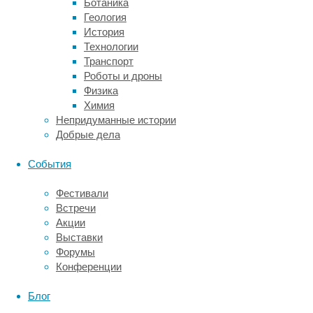
Ботаника
жесткие,
Геология
прочность
История
на
Технологии
сжатие
Транспорт
уступает
Роботы и дроны
человеческой
Физика
кости
Химия
с
Непридуманные истории
кортикальным
Добрые дела
слоем.
Отсутствие
События
эластичности
делает
Фестивали
их
Встречи
склонными
Акции
к
Выставки
растрескиванию,
Форумы
и
Конференции
они
не
Блог
способны
адаптироваться