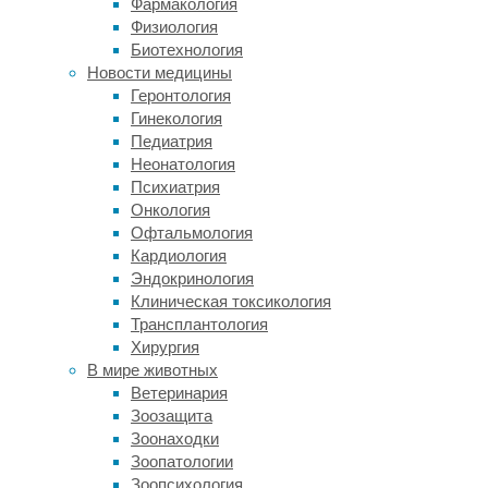
Фармакология
получаемое
Физиология
обоими
Биотехнология
способами,
Новости медицины
естественно,
Геронтология
ограничено.
Гинекология
Получение
Педиатрия
аутографтов
Неонатология
(собственной
Психиатрия
костной
Онкология
ткани
Офтальмология
пациента)
Кардиология
может
Эндокринология
привести
Клиническая токсикология
к
Трансплантология
осложнениям
Хирургия
после
В мире животных
операции
Ветеринария
и
Зоозащита
коллапсу
Зоонаходки
кости
Зоопатологии
в
Зоопсихология