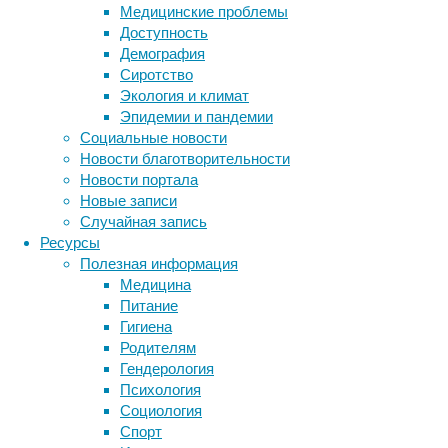
Медицинские проблемы
человеческой
Доступность
кости.
Демография
Он
Сиротство
может
Экология и климат
принимать
Эпидемии и пандемии
любые
Социальные новости
формы
Новости благотворительности
и
Новости портала
улучшит
Новые записи
протоколы
Случайная запись
восстановления
Ресурсы
поврежденных
Полезная информация
костей.
Медицина
Питание
«Искусственный костный наноматериал», бл
Гигиена
Родителям
Обычно
Гендерология
лечение
Психология
крупных
Социология
Метки
повреждений
Спорт
кости,