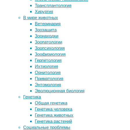
17:20
Трансплантология
Заблуждения за гранью мыслимого.
15/10/2025
Хирургия
Употребление детского питания
биотехнология
,
В мире животных
может изменить гены, считает член
материалы
,
Ветеринария
Совета Федерации
медицина
Зоозащита
Бум бессмысленной занятости
Зоонаходки
Бутылки или банки: ученые оценили
Исследователи
Зоопатологии
влияние тары на крафтовое пиво
разработали
Зоопсихология
новый
Зоофизиология
эластичный
Следите за новостями
Герпетология
материал
Ихтиология
на
Орнитология
основе
Приматология
широко
Энтомология
используемого
Эволюционная биология
фосфата
Генетика
кальция,
Общая генетика
который
Генетика человека
стал
Генетика животных
ближе
Генетика растений
к
Социальные проблемы
параметрам