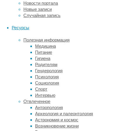
Новости портала
кальций
Новые записи
и
Случайная запись
фосфор,
с
Ресурсы
жидким
раствором.
Полезная информация
Полученная
Медицина
смесь
Питание
отвердевает
Гигиена
и
Родителям
становится
Гендерология
вспомогательным
Психология
элементом
Социология
в
Спорт
поврежденной
Интервью
кости.
Отвлеченное
Антропология
Хотя
Археология и палеонтология
эти
Астрономия и космос
материалы
Возникновение жизни
достаточно