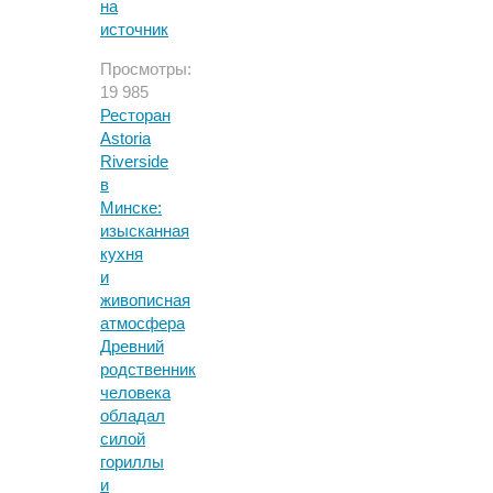
на
источник
Просмотры:
19 985
Ресторан
Astoria
Riverside
в
Минске:
изысканная
кухня
и
живописная
атмосфера
Древний
родственник
человека
обладал
силой
гориллы
и