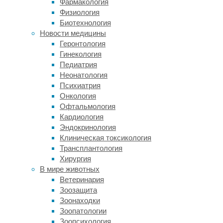
Фармакология
университета
Физиология
описывают
Биотехнология
в
Новости медицины
Scientific
Геронтология
Reports
,
Гинекология
как
Педиатрия
именно
Неонатология
прогестерон
Психиатрия
помогает
Онкология
почкам,
Офтальмология
оказавшимся
Кардиология
в
Эндокринология
трудной
Клиническая токсикология
жизненной
Трансплантология
ситуации.
Хирургия
В мире животных
Эксперименты
Ветеринария
ставили
Зоозащита
на
Зоонаходки
крысах.
Зоопатологии
Прогестерон
Зоопсихология