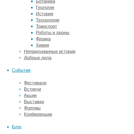
Ботаника
изучать
Геология
влияние
История
прогестерона
Технологии
на
Транспорт
почки,
Роботы и дроны
то
Физика
надпочечники,
Химия
которые
Непридуманные истории
сидят
Добрые дела
прямо
на
События
почках,
лучше
Фестивали
не
Встречи
трогать.
Акции
Поэтому
Выставки
исследователи
Форумы
ставили
Конференции
опыты
на
Блог
самках, которых