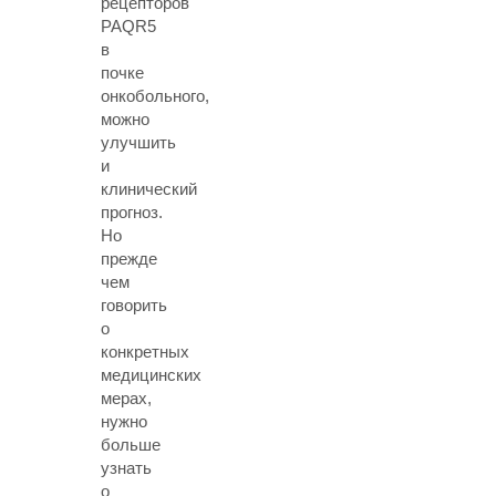
рецепторов
PAQR5
в
почке
онкобольного,
можно
улучшить
и
клинический
прогноз.
Но
прежде
чем
говорить
о
конкретных
медицинских
мерах,
нужно
больше
узнать
о