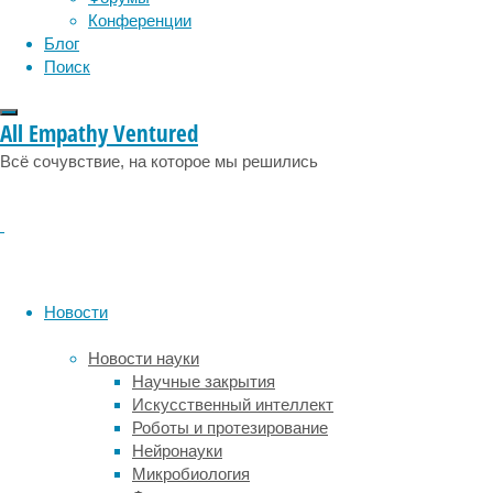
Конференции
то
Блог
же
Поиск
время
известно,
что
All Empathy Ventured
женский
Всё сочувствие, на которое мы решились
половой
гормон
прогестерон
в
некоторых
случаях
смягчает
Новости
фиброзные
последствия
Новости науки
для
Научные закрытия
почечной
Искусственный интеллект
ткани.
Роботы и протезирование
Сотрудники
Нейронауки
Московского
Микробиология
государственного