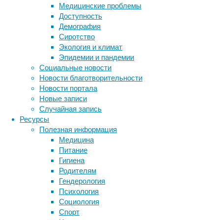
Медицинские проблемы
Доступность
Демография
Сиротство
Экология и климат
Эпидемии и пандемии
Социальные новости
Образуется
Новости благотворительности
рубец,
Новости портала
который
Новые записи
просто
Случайная запись
заполняет
Ресурсы
повреждённое
Полезная информация
место
Медицина
и
Питание
никакой
Гигиена
полезной
Родителям
функции
Гендерология
не
Психология
выполняет.
Социология
Соответственно,
Метки
Спорт
нарушается