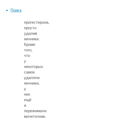
можно
лишить
Поиск
привычного
количества
прогестерона,
просто
удалив
яичники.
Кроме
того,
что
у
некоторых
самок
удаляли
яичники,
у
них
ещё
и
пережимали
мочеточник,