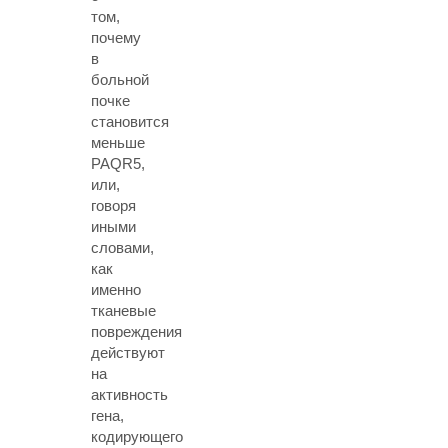
том,
почему
в
больной
почке
становится
меньше
PAQR5,
или,
говоря
иными
словами,
как
именно
тканевые
повреждения
действуют
на
активность
гена,
кодирующего