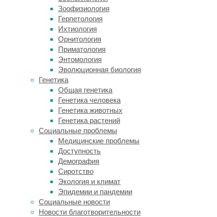
часто
Зоофизиология
называют
Герпетология
женским
Ихтиология
гормоном,
Орнитология
и
Приматология
в
Энтомология
женском
Эволюционная биология
организме
Генетика
его
Общая генетика
действительно
Генетика человека
намного
Генетика животных
больше,
Генетика растений
чем
Социальные проблемы
в
Медицинские проблемы
мужском.
Доступность
При
Демография
этом
Сиротство
резко
Экология и климат
уменьшить
Эпидемии и пандемии
его
Социальные новости
уровень
Новости благотворительности
у