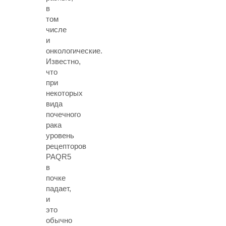
в
том
числе
и
онкологические.
Известно,
что
при
некоторых
вида
почечного
рака
уровень
рецепторов
PAQR5
в
почке
падает,
и
это
обычно