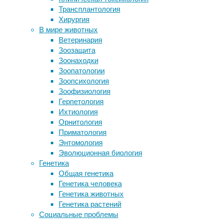
медицина
,
Трансплантология
Снижение смертности населения
эндокринология
Хирургия
отложили до лучших времен
В мире животных
Присутствие детей повлияло на
Травмы
Ветеринария
щедрость взрослых
и
Зоозащита
Генетическое «лекарство» для травм
хронические
Зоонаходки
головного и спинного мозга
заболевания
Зоопатологии
Как мозг учится ездить в метро
оборачиваются
Зоопсихология
фиброзом:
Зоофизиология
Следите за новостями
здоровая
Герпетология
ткань,
Ихтиология
которая
Орнитология
прежде
Приматология
выполняла
Энтомология
какую-
Эволюционная биология
то
Генетика
функцию,
Общая генетика
заполняется
Генетика человека
соединительной
Генетика животных
тканью.
Генетика растений
Социальные проблемы