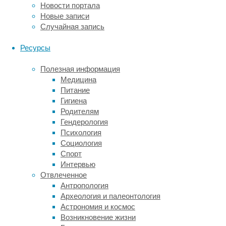
Новости портала
самок
Новые записи
можно,
Случайная запись
удалив
яичники.
Ресурсы
Чтобы
снизить
Полезная информация
уровень
Медицина
прогестерона
Питание
у
Гигиена
самцов,
Родителям
им
Гендерология
нужно
Психология
удалять
Социология
надпочечники,
Спорт
где
Интервью
он
Отвлеченное
тоже
Антропология
синтезируется.
Археология и палеонтология
Если
Астрономия и космос
мы
Возникновение жизни
хотим