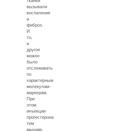
тканей
вызывали
воспаление
и
фиброз.
И
то,
и
другое
можно
было
отслеживать
по
характерным
молекулам-
маркерам.
При
этом
инъекции
прогестерона
тем
мышам,