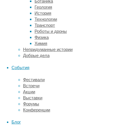
Ботаника
новых
Геология
тканей.
История
Технологии
Тем
Транспорт
не
Роботы и дроны
менее
Физика
последние
Химия
результаты
Непридуманные истории
исследований
Добрые дела
дают
новую
События
надежду
на
Фестивали
регенеративный
Встречи
метод.
Акции
Пересадка
Выставки
человеческих
Форумы
ABCB5-
Конференции
положительных
лимбальных
Блог
стволовых
клеток