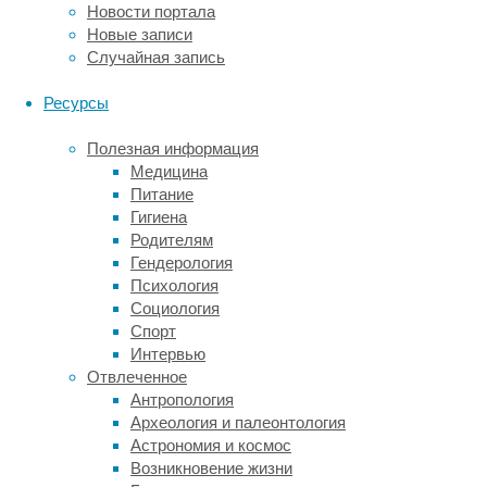
Новости портала
или
Новые записи
клеток
Случайная запись
для
помощи
Ресурсы
в
регенерации
Полезная информация
роговицы,
Медицина
однако
Питание
такой
Гигиена
метод
Родителям
не
Гендерология
всегда
Психология
является
Социология
панацеей,
Спорт
так
Интервью
как
Отвлеченное
здесь
Антропология
имеется
Археология и палеонтология
повышенный
Астрономия и космос
риск
Возникновение жизни
несовместимости