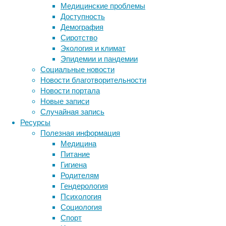
Медицинские проблемы
способ
Доступность
регенерации
Демография
роговичной
Сиротство
ткани
Экология и климат
человеческого
Эпидемии и пандемии
глаза.
Социальные новости
Новости благотворительности
Новости портала
Новые записи
Случайная запись
Ресурсы
Полезная информация
Медицина
Питание
Ученые
Гигиена
задействовали
Родителям
антитела
Гендерология
для
Психология
обнаружения
Социология
молекулы
Спорт
ABCB5