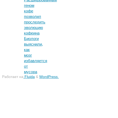
геном
кофе
позволил
проследить
эволюцию
кофеина
Биологи
выяснили,
как
мозг
избавляется
от
мусора
Работает на
Fluida
&
WordPress.