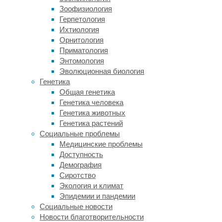
повреждены
Зоофизиология
или
Герпетология
утрачены
Ихтиология
в
Орнитология
результате
Приматология
травмы
Энтомология
или
Эволюционная биология
болезни,
Генетика
результатом
Общая генетика
может
Генетика человека
стать
Генетика животных
слепота.
Генетика растений
Социальные проблемы
До
Медицинские проблемы
сегодняшнего
Доступность
момента
Демография
медицина
Сиротство
предлагала
Экология и климат
использовать
Эпидемии и пандемии
трансплантацию
Социальные новости
новой
Новости благотворительности
ткани