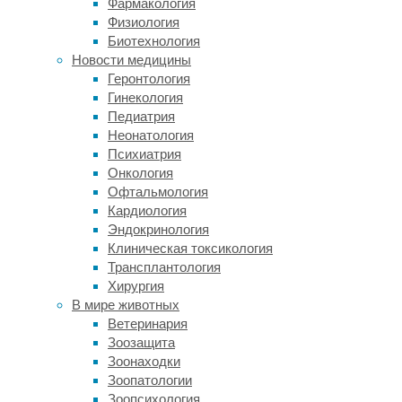
Фармакология
эпителия
Физиология
(границе
Биотехнология
между
Новости медицины
роговицей
Геронтология
и
Гинекология
белком
Педиатрия
глаза)
Неонатология
и
Психиатрия
помогают
Онкология
в
Офтальмология
правильной
Кардиология
работе
Эндокринология
и
Клиническая токсикология
регенеративных
Трансплантология
функциях
Хирургия
роговичной
В мире животных
ткани.
Ветеринария
Однако,
Зоозащита
если
Зоонаходки
эти
Зоопатологии
клетки
Зоопсихология