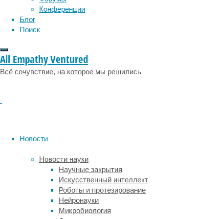
социология
социальные проблемы
сон
а
Конференции
физиология
эволюция
экология
затем
Блог
эмоции
эпидемия
использовали
этология
Поиск
их
для
All Empathy Ventured
выращивания
полностью
Всё сочувствие, на которое мы решились
функциональной
человеческой
роговицы
у
лабораторной
мыши.
Новости
Лимбальные
стволовые
Новости науки
клетки
Научные закрытия
находятся
Искусственный интеллект
в
Роботы и протезирование
базальном
Нейронауки
слое
Микробиология
лимбального