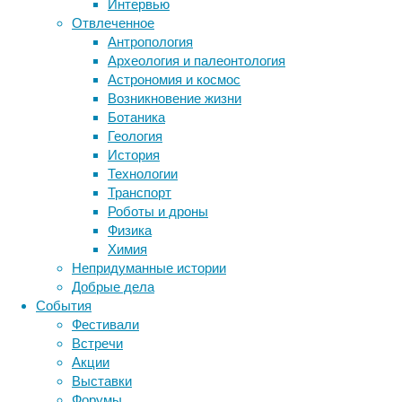
Интервью
(клеточный
Отвлеченное
маркер,
Антропология
который
Археология и палеонтология
Метки
служит
Астрономия и космос
в
биология
Возникновение жизни
бактерии
ДНК
качестве
Ботаника
биотехнология
вирусы
восприятие
идентификатора
Геология
животные
генетика
дети
для
диагностика
История
редких
здоровье
знания
иммунитет
Технологии
лимбальных
Транспорт
инфекции
инструменты и методы
стволовых
Роботы и дроны
исследования
клеток)
климат
когнитивистика
Физика
на
медицина
Химия
стволовых
метаболизм
лекарства
Непридуманные истории
клетках
мозг
Добрые дела
неврология
наука
в
События
нейробиология
нейроновости
тканях
Фестивали
нейрофизиология
предоставленного
общество
обучение
Встречи
донорского
питание
онкология
память
палеонтология
Акции
человеческого
психология
поведение
психиатрия
Выставки
глаза,
Форумы