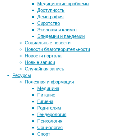
Массачу
Медицинские проблемы
этого н
Доступность
наночас
Демография
фермент
Сиротство
разному
Экология и климат
вирусам
Эпидемии и пандемии
иные ге
Социальные новости
респира
Новости благотворительности
опериру
Новости портала
знать, 
Новые записи
узнать,
Случайная запись
Ресурсы
В стать
Полезная информация
протеаз
Медицина
соответ
Питание
прикреп
Гигиена
пептид 
Родителям
легко п
Гендерология
Психология
Экспери
Социология
пневмон
Спорт
вводили