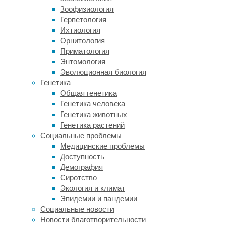
что
Зоофизиология
бесконечно
Герпетология
делиться
Ихтиология
и
Орнитология
омолаживаться,
Приматология
сохраняя
Энтомология
свои
Эволюционная биология
свойства,
Генетика
могут
Общая генетика
только
Генетика человека
глубокие
Генетика животных
стволовые
Генетика растений
клетки.
Социальные проблемы
Однако
Медицинские проблемы
биологи
Доступность
подобрали
Демография
оптимальную
Сиротство
комбинацию
Экология и климат
химических
Эпидемии и пандемии
веществ,
Социальные новости
которая
Новости благотворительности