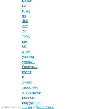
мыши
на
птиц
за
400
лет
до
того,
как
об
этом
узнали
ученые
Опасный
квест
в
диких
зарослях:
аттракцион
полного
погружения
Работает на
Fluida
&
WordPress.