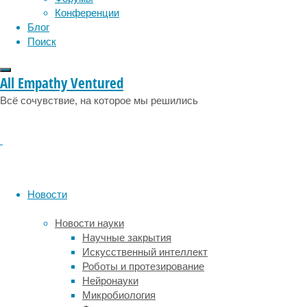
Конференции
каждого
Блог
конкретного
Поиск
пациента.
Авторами
All Empathy Ventured
новой
методики
Всё сочувствие, на которое мы решились
выступили
исследователи
из
Университета
Южной
Калифорнии
Новости
(США).
В
Новости науки
центре
Научные закрытия
их
Искусственный интеллект
внимания
Роботы и протезирование
оказались
Нейронауки
гранулоцитарно-
Микробиология
моноцитарные