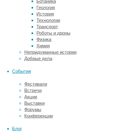
Ботаника
масштабах.
Геология
Надежность
История
метода
Технологии
уже
Транспорт
независимо
Роботы и дроны
подтвердили
Физика
лаборатории
Химия
Стэнфордского
Непридуманные истории
университета
Добрые дела
(США),
а
События
подробные
результаты
Фестивали
этого
Встречи
исследования
Акции
опубликовал
Выставки
журнал
Форумы
Cell
.
Конференции
Ученые
Блог
генетически