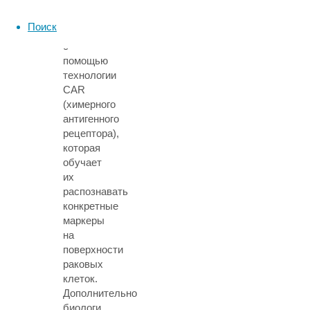
модифицировали
выращенные
Поиск
клетки
с
помощью
технологии
CAR
(химерного
антигенного
рецептора),
которая
обучает
их
распознавать
конкретные
маркеры
на
поверхности
раковых
клеток.
Дополнительно
биологи