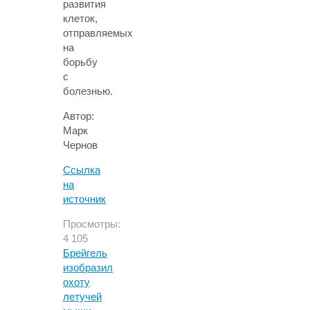
развития
клеток,
отправляемых
на
борьбу
с
болезнью.
Автор:
Марк
Чернов
Ссылка
на
источник
Просмотры:
4 105
Брейгель
изобразил
охоту
летучей