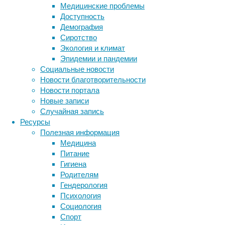
на
Медицинские проблемы
уничтожение
Доступность
опухолей.
Демография
Сиротство
Экология и климат
Эпидемии и пандемии
Социальные новости
Новости благотворительности
Новости портала
Новые записи
Случайная запись
Ресурсы
Полезная информация
В
Медицина
опытах
Питание
на
Гигиена
животных
Родителям
новый
Гендерология
метод
Психология
продемонстрировал
Социология
высокую
Спорт
эффективность