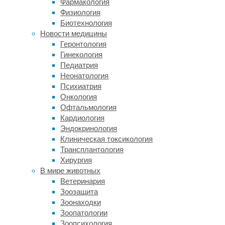
Фармакология
предшественники
Физиология
(ГМП)
Биотехнология
—
Новости медицины
особые
Геронтология
клетки-
Гинекология
предшественники,
Педиатрия
которые
Неонатология
в
Психиатрия
организме
Онкология
превращаются
Офтальмология
в
Кардиология
макрофаги
Эндокринология
(клетки,
Клиническая токсикология
способные
Трансплантология
«пожирать»
Хирургия
чужеродные
В мире животных
элементы
Ветеринария
и
Зоозащита
опухоли).
Зоонаходки
Ранее
Зоопатологии
считалось,
Зоопсихология