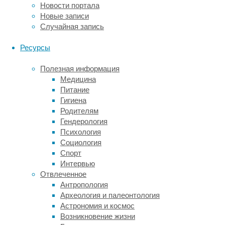
заставила
Новости портала
ГМП
Новые записи
бесконечно
Случайная запись
размножаться
в
Ресурсы
пробирке,
не
Полезная информация
созревая
Медицина
раньше
Питание
времени.
Гигиена
Родителям
Это
Гендерология
позволило
Психология
создать
Социология
возобновляемую
Спорт
платформу
Интервью
для
Отвлеченное
выращивания
Антропология
терапевтического
Археология и палеонтология
материала
Астрономия и космос
в
Возникновение жизни
промышленных