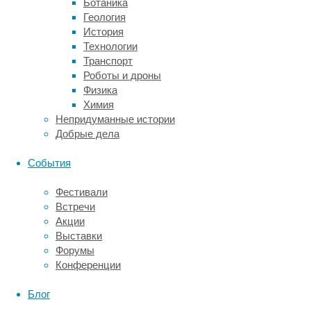
Ботаника
от
Геология
расстояния.
История
Технологии
Научный
Транспорт
коллектив
Роботы и дроны
под
Физика
руководством
Химия
исследователей
Непридуманные истории
из
Добрые дела
Калифорнийского
университета
События
в Санта-
Барбаре
Фестивали
(КУСБ)
Встречи
обнаружил
Акции
ещё
Выставки
один
Форумы
инструмент в
Конференции
арсенале
комаров —
Блог
инфракрасное
зрение.