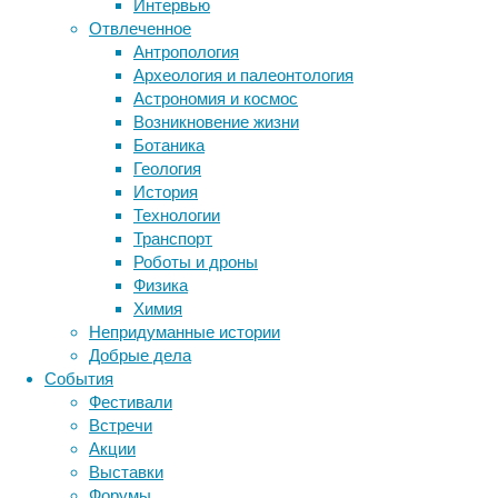
Интервью
Один
Отвлеченное
из
Антропология
видов
Археология и палеонтология
комаров,
Метки
Астрономия и космос
Aedes
биология
Возникновение жизни
aegypti
бактерии
ДНК
Ботаника
он
биотехнология
вирусы
восприятие
Геология
же
животные
генетика
дети
диагностика
История
комар
здоровье
знания
иммунитет
Технологии
жёлтолихорадочный,
Транспорт
инфекции
инструменты и методы
способствует
Роботы и дроны
распространению
исследования
климат
когнитивистика
Физика
вирусов,
медицина
Химия
вызывающих
метаболизм
лекарства
Непридуманные истории
свыше
мозг
Добрые дела
неврология
миллиарда
наука
События
случаев
нейробиология
нейроновости
Фестивали
денге,
нейрофизиология
общество
обучение
Встречи
жёлтой
питание
онкология
память
палеонтология
Акции
лихорадки,
психология
поведение
психиатрия
Выставки
Зика
Форумы
и других