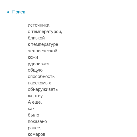
Инфракрасное
Поиск
излучение
от
источника
с температурой,
близкой
к температуре
человеческой
кожи
удваивает
общую
способность
насекомых
обнаруживать
жертву.
А ещё,
как
было
показано
ранее,
комаров