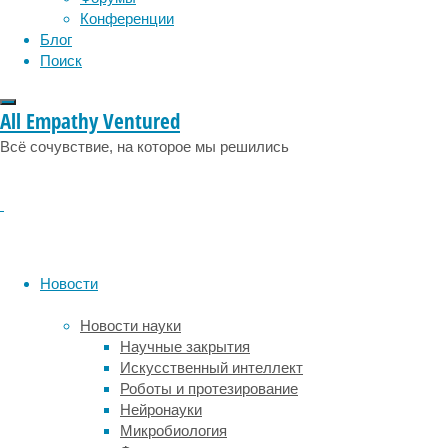
социология
социальные проблемы
сон
Конференции
физиология
заболеваний
эволюция
экология
Блог
ежегодно.
эмоции
эпидемия
этология
Поиск
Другой
печально
All Empathy Ventured
известный
вид,
Всё сочувствие, на которое мы решились
Anopheles
gambiae
,
переносит
паразита,
вызывающего
малярию.
Новости
По
оценке
Новости науки
ВОЗ
Научные закрытия
одна
Искусственный интеллект
только
Роботы и протезирование
малярия
Нейронауки
приводит
Микробиология
к более