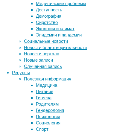
Медицинские проблемы
Доступность
Демография
Сиротство
Экология и климат
Эпидемии и пандемии
Социальные новости
Новости благотворительности
Укус
Новости портала
комара —
Новые записи
всего
Случайная запись
лишь
Ресурсы
минутная
Полезная информация
неприятность?
Медицина
Во
Питание
многих
Гигиена
частях
Родителям
света
Гендерология
он
Психология
может
Социология
быть
Спорт
страшен.