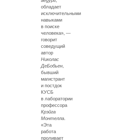
aegypti
,
обладает
исключительными
навыками
в поиске
человека», —
говорит
соведущий
автор
Николас
ДеБобьен
,
бывший
магистрант
и постдок
КУСБ
в лаборатории
профессора
Крэйга
Монтелла
.
«Эта
работа
проливает