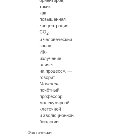
ориентиров,
таких
как
повышенная
концентрация
СО
2
и человеческий
запах,
ИК-
излучение
влияет
на процесс», —
говорит
Монтелл
,
почётный
профессор
молекулярной,
клеточной
и эволюционной
биологии.
Фактически