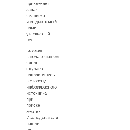
привлекает
запах
человека
и выдыхаемый
нами
углекислый
газ.
Комары
в подавляющем
числе
случаев
направлялись
в сторону
инфракрасного
источника
при
поиске
жертвы.
Исследователи
нашли,
где