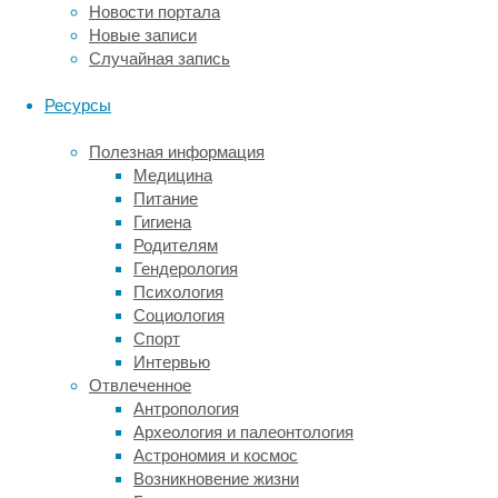
жертв.
Новости портала
За
Новые записи
это
Случайная запись
время
учёные
Ресурсы
открыли,
что
Полезная информация
нет
Медицина
единственного
Питание
ориентира,
Гигиена
на который
Родителям
полагаются
Гендерология
эти
Психология
насекомые.
Социология
Спорт
Комары
Интервью
используют
Отвлеченное
информацию
Антропология
различных
Археология и палеонтология
органов
Астрономия и космос
чувств
Возникновение жизни
в зависимости