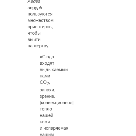
Aedes
aegypti
пользуются
множеством
ориентиров,
чтобы
выйти
на жертву.
«Сюда
входят
выдыхаемый
нами
СО
,
2
запахи,
зрение,
[конвекционное]
тепло
нашей
кожи
и испаряемая
нашим