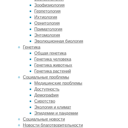
самкам
Зоофизиология
для
Герпетология
созревания
Ихтиология
яиц
Орнитология
требуется
Приматология
кровь.
Энтомология
Неудивительно,
Эволюционная биология
что
Генетика
уже
Общая генетика
более
Генетика человека
ста
Генетика животных
лет
Генетика растений
ведутся
Социальные проблемы
интенсивные
Медицинские проблемы
исследования
Доступность
на предмет
Демография
того,
Сиротство
как
Экология и климат
они
Эпидемии и пандемии
определяют
Социальные новости
своих
Новости благотворительности