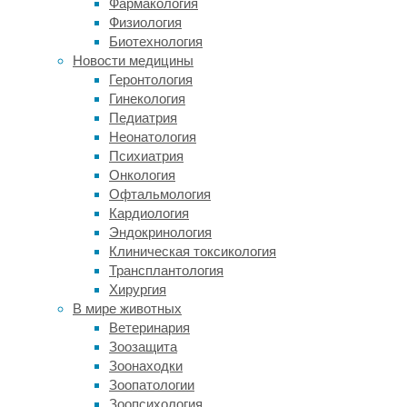
Фармакология
чем
Физиология
400000
Биотехнология
смертей
Новости медицины
в год.
Геронтология
Действительно,
Гинекология
благодаря
Педиатрия
своей
Неонатология
способности
Психиатрия
распространять
Онкология
заболевания
Офтальмология
комары
Кардиология
заслужили
Эндокринология
титул
Клиническая токсикология
самого
Трансплантология
смертоносного
Хирургия
животного.
В мире животных
Ветеринария
Самцы
Зоозащита
комаров
Зоонаходки
безобидны,
Зоопатологии
но
Зоопсихология