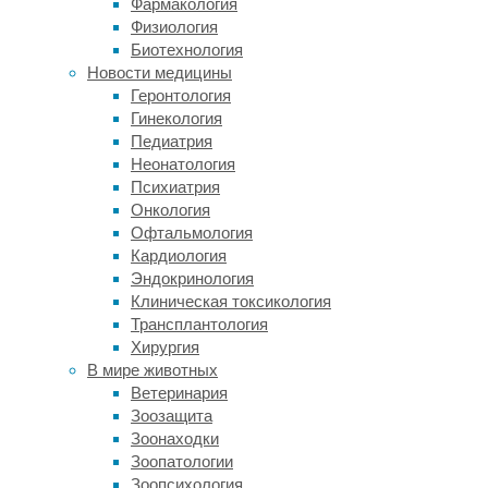
Фармакология
недружественный
Физиология
взаимный
Биотехнология
груминг
Новости медицины
разбирают
Геронтология
в
Гинекология
своей
Педиатрия
статье
Неонатология
в
Психиатрия
Applied
Онкология
Animal
Офтальмология
Behaviour
Кардиология
Science
сотрудники
Эндокринология
Гентского
Клиническая токсикология
университета.
Трансплантология
Они
Хирургия
анализировали
В мире животных
видео
Ветеринария
с
Зоозащита
53
Зоонаходки
парами
Зоопатологии
котиков,
Зоопсихология