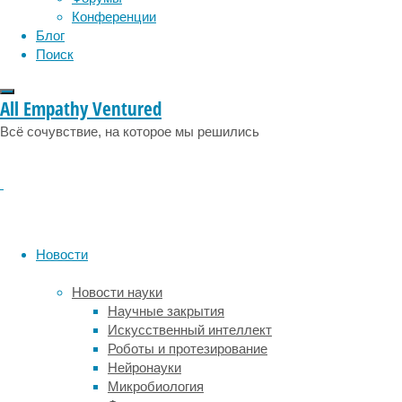
эмоции
эпидемия
этология
Конференции
них
Блог
это
Поиск
не
всегда
означает
All Empathy Ventured
взаимную
приязнь.
Всё сочувствие, на которое мы решились
Иногда,
когда
один
котик
вылизывает
другого,
Новости
он
тем
Новости науки
самым
Научные закрытия
выражает
Искусственный интеллект
скрытое
Роботы и протезирование
неудовольствие.
Нейронауки
Дружественный
Микробиология
и