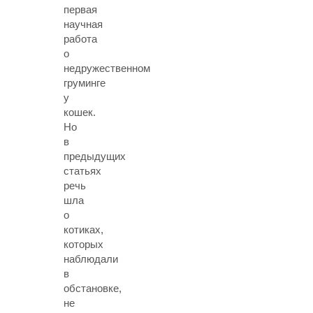
первая
научная
работа
о
недружественном
груминге
у
кошек.
Но
в
предыдущих
статьях
речь
шла
о
котиках,
которых
наблюдали
в
обстановке,
не