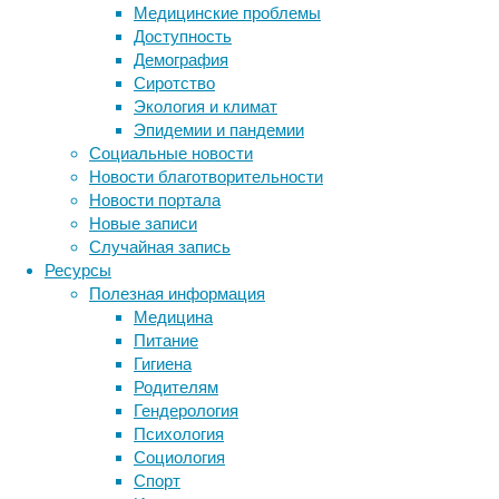
грумингом,
Медицинские проблемы
или
Доступность
аллогрумингом.
Демография
Взаимный
Сиротство
груминг
Экология и климат
–
Эпидемии и пандемии
не
Социальные новости
просто
Новости благотворительности
гигиеническая
Новости портала
процедура,
Новые записи
это
Случайная запись
ещё
Ресурсы
и
Полезная информация
способ
Медицина
подружиться,
Питание
выказать
Гигиена
расположение,
Родителям
пообщаться
Гендерология
с
Психология
друзьями,
Социология
уладить
Спорт