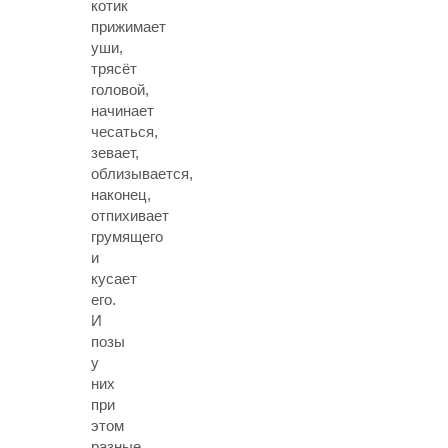
котик
прижимает
уши,
трясёт
головой,
начинает
чесаться,
зевает,
облизывается,
наконец,
отпихивает
грумящего
и
кусает
его.
И
позы
у
них
при
этом
разные