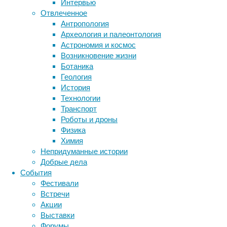
конфликт
Интервью
и
Отвлеченное
Метки
т.д.
Антропология
биология
Археология и палеонтология
бактерии
ДНК
Астрономия и космос
биотехнология
вирусы
восприятие
Возникновение жизни
животные
генетика
дети
диагностика
Ботаника
здоровье
знания
иммунитет
Геология
Котики
История
инфекции
тоже
инструменты и методы
Технологии
практикуют
исследования
климат
когнитивистика
Транспорт
взаимный
медицина
Роботы и дроны
груминг
метаболизм
лекарства
Физика
–
мозг
Химия
кто
неврология
наука
Непридуманные истории
не
нейробиология
нейроновости
Добрые дела
видел
нейрофизиология
общество
обучение
События
вылизывающих
питание
онкология
память
палеонтология
Фестивали
друг
психология
поведение
психиатрия
Встречи
друга
Акции
котиков?
социология
социальные проблемы
сон
Выставки
Но
физиология
эволюция
экология
Форумы
у