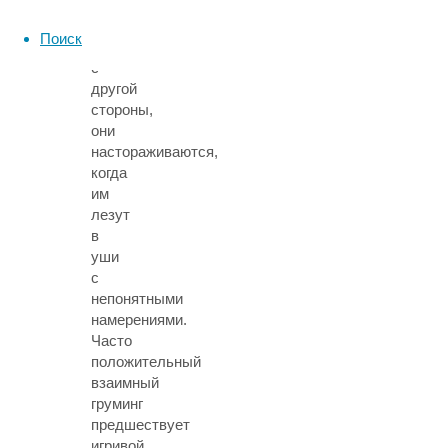
им
там
Поиск
чешут,
с
другой
стороны,
они
настораживаются,
когда
им
лезут
в
уши
с
непонятными
намерениями.
Часто
положительный
взаимный
груминг
предшествует
игривой