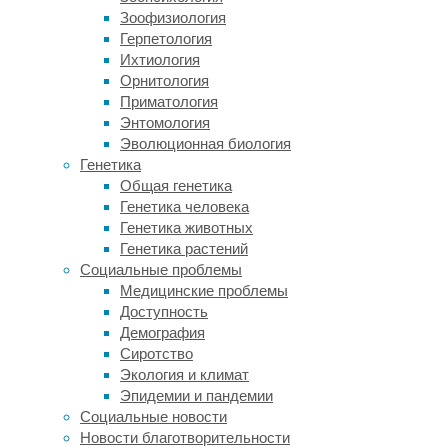
живших
Зоофизиология
в
Герпетология
одном
Ихтиология
доме
Орнитология
(естественно,
Приматология
это
Энтомология
значит,
Эволюционная биология
что
Генетика
на
Общая генетика
каждую
Генетика человека
пару
Генетика животных
приходился
Генетика растений
свой
Социальные проблемы
дом)
Медицинские проблемы
и
Доступность
демонстрировавших
Демография
то
Сиротство
дружественный,
Экология и климат
то
Эпидемии и пандемии
недружественный
Социальные новости
социальный
Новости благотворительности
груминг.