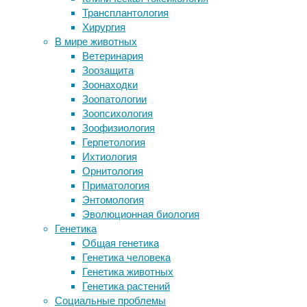
друга,
Трансплантология
«Половые различия» серийных
вычёсывают
Хирургия
убийц объяснили с точки зрения
друг
В мире животных
эволюции
друга,
Ветеринария
Эксперты заявили о дефиците
чистят
Зоозащита
финансирования онкослужбы и
друг
Зоонаходки
приписках
у
Зоопатологии
Люди с редкими болезнями. Жизнь
друга
Зоопсихология
как преодоление
шерсть,
Зоофизиология
Недосып, боль и «лечебный»
перья
Герпетология
кофеин
и
Ихтиология
кожу
Орнитология
Следите за новостями
от
Приматология
грязи
Энтомология
и
Эволюционная биология
паразитов,
Генетика
это
Общая генетика
называется
Генетика человека
социальным,
Генетика животных
или
Генетика растений
взаимным
Социальные проблемы