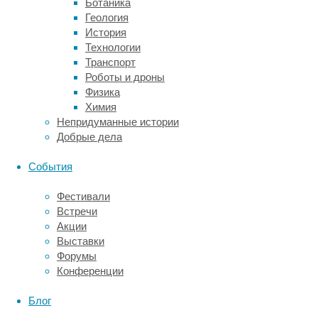
Ботаника
и
Геология
один
История
вылизывает
Технологии
у
Транспорт
другого
Роботы и дроны
шею
Физика
и
Химия
уши.
Непридуманные истории
У
Добрые дела
котов
уши
События
отличаются
повышенной
Фестивали
чувствительностью,
Встречи
поэтому,
Акции
с
Выставки
одной
Форумы
стороны,
Конференции
им
приятно,
Блог
когда