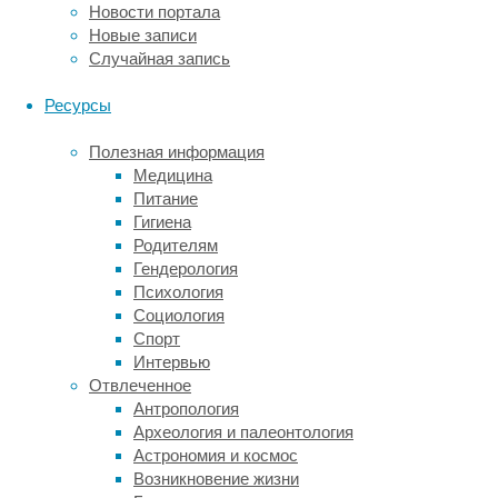
Новости портала
Как
Новые записи
отличить
Случайная запись
дружественный
от
Ресурсы
недружественного?
Например,
Полезная информация
при
Медицина
дружественном
Питание
груминге
Гигиена
котики
Родителям
находятся
Гендерология
в
Психология
одинаковых
Социология
позах
Спорт
(оба
Интервью
сидят,
Отвлеченное
оба
Антропология
лежат
Археология и палеонтология
и
Астрономия и космос
т.
Возникновение жизни
д.),