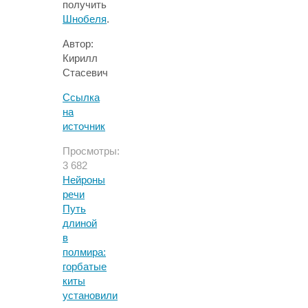
получить
Шнобеля
.
Автор:
Кирилл
Стасевич
Ссылка
на
источник
Просмотры:
3 682
Нейроны
речи
Путь
длиной
в
полмира:
горбатые
киты
установили