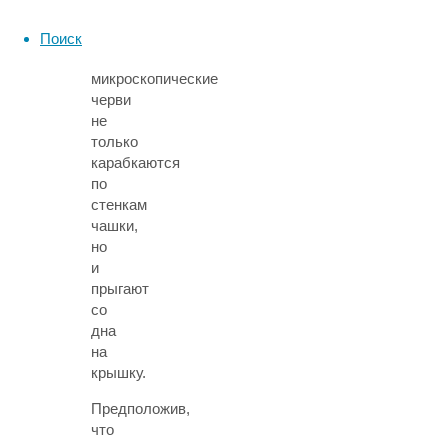
они
обнаружили,
Поиск
что
микроскопические
черви
не
только
карабкаются
по
стенкам
чашки,
но
и
прыгают
со
дна
на
крышку.
Предположив,
что