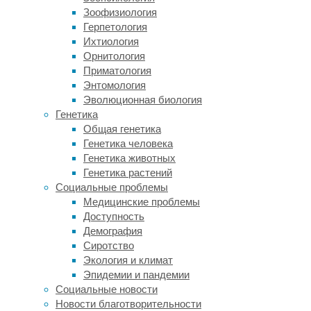
позволяет
Зоофизиология
пыльце
Герпетология
притягиваться
Ихтиология
к
Орнитология
опылителю,
Приматология
примерно
Энтомология
как
Эволюционная биология
антистатический
Генетика
пипидастр
Общая генетика
притягивает
Генетика человека
комнатную
Генетика животных
пыль.
Генетика растений
Но
Социальные проблемы
до
Медицинские проблемы
сих
Доступность
пор
Демография
ученые
Сиротство
не
Экология и климат
знали,
Эпидемии и пандемии
ощущают
Социальные новости
ли
Новости благотворительности
другие