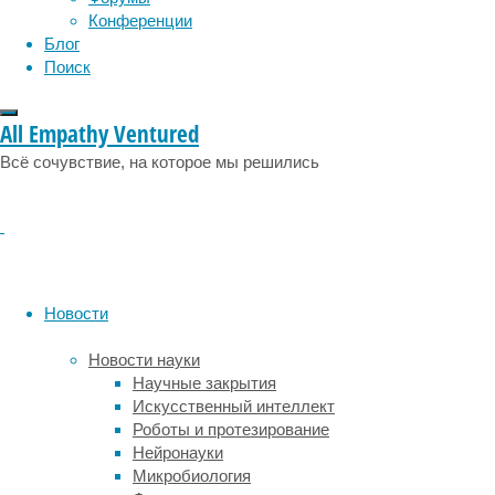
физиология
эволюция
экология
Конференции
Японии
эмоции
эпидемия
этология
Блог
доказала,
Поиск
что
микроскопический
червь
All Empathy Ventured
Caenorhabditis
Всё сочувствие, на которое мы решились
elegans
использует
электричество
для
«прыжков»,
скользя
по
Новости
воздуху
и
Новости науки
прикрепляясь
Научные закрытия
к
Искусственный интеллект
естественно
Роботы и протезирование
заряженным
Нейронауки
объектам.
Микробиология
Работа