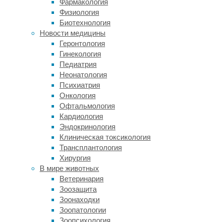
Фармакология
опубликована
Физиология
в
Биотехнология
журнале
Новости медицины
Current
Геронтология
Biology
.
Гинекология
Педиатрия
Некоторые
Неонатология
животные-
Психиатрия
опылители,
Онкология
такие
Офтальмология
как
Кардиология
пчелы
Эндокринология
и
Клиническая токсикология
колибри,
Трансплантология
обладают
Хирургия
естественным
В мире животных
электрическим
Ветеринария
зарядом.
Зоозащита
Считается,
Зоонаходки
что
Зоопатологии
это
Зоопсихология