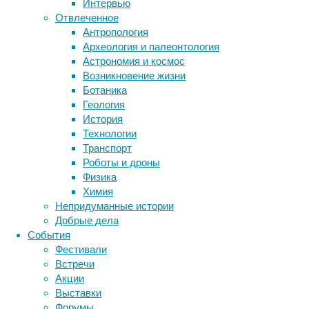
Интервью
собственную
Отвлеченное
энергии
Антропология
при
Метки
Археология и палеонтология
передвижении.
биология
Астрономия и космос
Однако
бактерии
ДНК
Возникновение жизни
в
биотехнология
вирусы
восприятие
Ботаника
микромире
животные
генетика
дети
диагностика
Геология
в
здоровье
знания
иммунитет
История
качестве
Технологии
инфекции
инструменты и методы
«транспортного
Транспорт
средства»
исследования
климат
когнитивистика
Роботы и дроны
могут
медицина
Физика
выступать
метаболизм
лекарства
Химия
даже
мозг
Непридуманные истории
неврология
электрические
наука
Добрые дела
поля.
нейробиология
нейроновости
События
Группа
нейрофизиология
общество
обучение
Фестивали
ученых
питание
онкология
память
палеонтология
Встречи
из
психология
поведение
психиатрия
Акции
нескольких
Выставки
научных
социология
социальные проблемы
сон
Форумы
центров