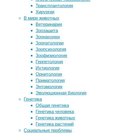
22/06/2023
Трансплантология
«стекленеющие» белки
биология
Хирургия
Три четверти врачей считают
В мире животных
льготные лекарства недоступными
Группа
Ветеринария
для пациентов
японских
Зоозащита
Мозг креветки оказался сложнее,
исследователей
Зоонаходки
чем считалось
доказала,
Зоопатологии
Высокобелковая диета может
что
Зоопсихология
укорачивать жизнь не меньше, чем
микроскопические
Зоофизиология
курение
черви
Герпетология
Быстрая ходьба помогла преодолеть
используют
Ихтиология
желание закурить
электрические
Орнитология
поля
Приматология
Следите за новостями
для
Энтомология
крайне
Эволюционная биология
необычного
Генетика
способа
Общая генетика
передвижения.
Генетика человека
Генетика животных
Генетика растений
Социальные проблемы