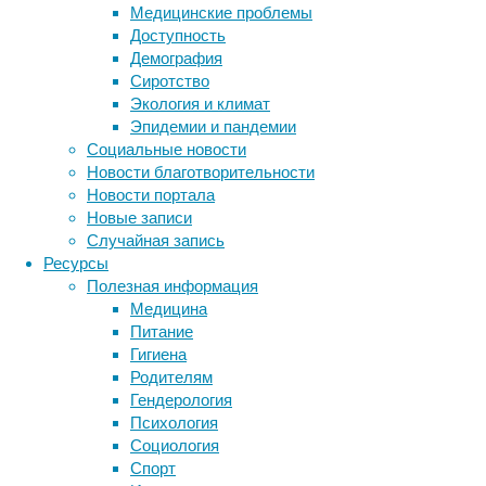
Медицинские проблемы
Доступность
Демография
Сиротство
Экология и климат
В
Эпидемии и пандемии
природе
Социальные новости
более
Новости благотворительности
мелкие
Новости портала
животные
Новые записи
часто
Случайная запись
прикрепляются
Ресурсы
к
Полезная информация
более
Медицина
крупным
Питание
для
Гигиена
«езды
Родителям
автостопом»,
Гендерология
что
Психология
помогает
Социология
им
Спорт
экономить