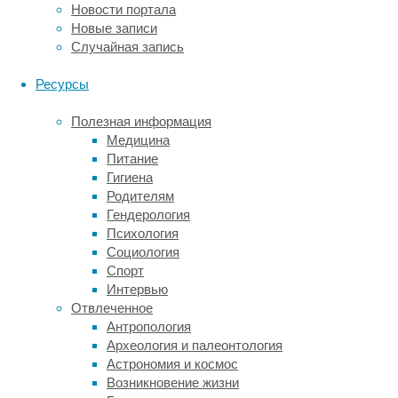
Новости портала
виды
Новые записи
животных
Случайная запись
эти
электрические
Ресурсы
поля,
и
Полезная информация
если
Медицина
да,
Питание
то
Гигиена
могут
Родителям
ли
Гендерология
использовать
Психология
их
Социология
себе
Спорт
во
Интервью
благо.
Отвлеченное
На
Антропология
исследование
Археология и палеонтология
способностей
Астрономия и космос
червей
Возникновение жизни