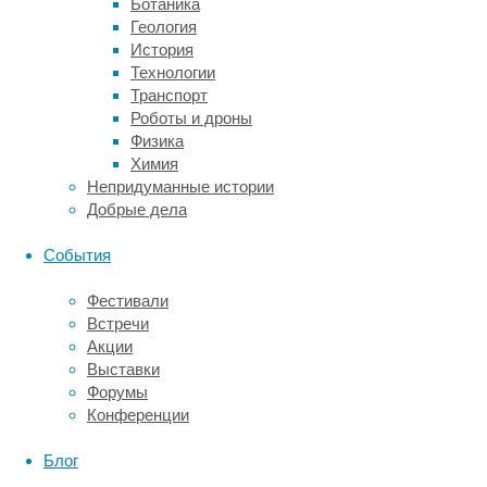
к
Ботаника
использованию
Геология
электричества
История
для
Технологии
перемещения
Транспорт
в
Роботы и дроны
пространстве
Физика
ученых
Химия
подтолкнули
Непридуманные истории
ранние
Добрые дела
наблюдения
за
События
Caenorhabditis
elegans
.
Фестивали
Проследив
Встречи
за
Акции
поведением
Выставки
животных
Форумы
в
Конференции
закрытой
чашке
Блог
Петри,